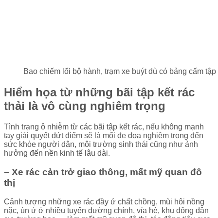
Bao chiếm lối bộ hành, trạm xe buýt dù có bảng cấm tập 
Hiểm họa từ những bãi tập kết rác
thải là vô cùng nghiêm trọng
Tình trạng ô nhiễm từ các bãi tập kết rác, nếu không mạnh
tay giải quyết dứt điểm sẽ là mối đe dọa nghiêm trọng đến
sức khỏe người dân, môi trường sinh thái cũng như ảnh
hưởng đến nền kinh tế lâu dài.
– Xe rác cản trở giao thông, mất mỹ quan đô
thị
Cảnh tượng những xe rác đầy ứ chất chồng, mùi hôi nồng
nặc, ùn ứ ở nhiều tuyến đường chính, vỉa hè, khu đông dân