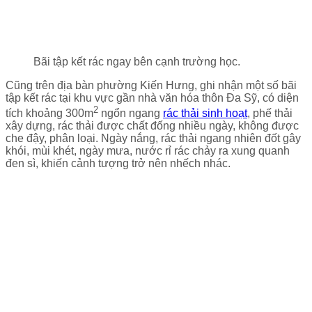
Bãi tập kết rác ngay bên cạnh trường học.
Cũng trên địa bàn phường Kiến Hưng, ghi nhận một số bãi
tập kết rác tại khu vực gần nhà văn hóa thôn Đa Sỹ, có diện
2
tích khoảng 300m
ngổn ngang
rác thải sinh hoạt
, phế thải
xây dựng, rác thải được chất đống nhiều ngày, không được
che đậy, phân loại. Ngày nắng, rác thải ngang nhiên đốt gây
khói, mùi khét, ngày mưa, nước rỉ rác chảy ra xung quanh
đen sì, khiến cảnh tượng trở nên nhếch nhác.