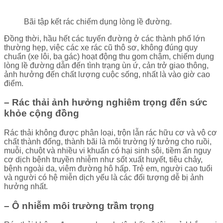
Bãi tập kết rác chiếm dụng lòng lề đường.
Đồng thời, hầu hết các tuyến đường ở các thành phố lớn
thường hẹp, việc các xe rác cũ thô sơ, không đúng quy
chuẩn (xe lôi, ba gác) hoạt động thu gom chậm, chiếm dụng
lòng lề đường dẫn đến tình trạng ùn ứ, cản trở giao thông,
ảnh hưởng đến chất lượng cuộc sống, nhất là vào giờ cao
điểm.
– Rác thải ảnh hưởng nghiêm trọng đến sức
khỏe cộng đồng
Rác thải không được phân loại, trộn lẫn rác hữu cơ và vô cơ
chất thành đống, thành bãi là môi trường lý tưởng cho ruồi,
muỗi, chuột và nhiều vi khuẩn có hại sinh sôi, tiềm ẩn nguy
cơ dịch bệnh truyền nhiễm như sốt xuất huyết, tiêu chảy,
bệnh ngoài da, viêm đường hô hấp. Trẻ em, người cao tuổi
và người có hệ miễn dịch yếu là các đối tượng dễ bị ảnh
hưởng nhất.
– Ô nhiễm môi trường trầm trọng