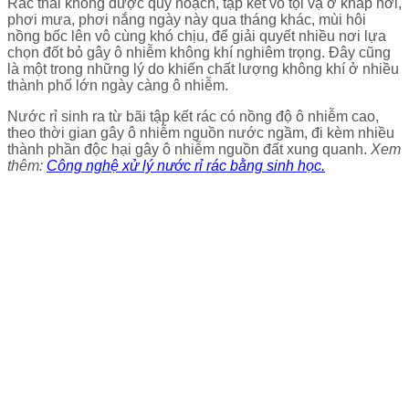
Rác thải không được quy hoạch, tập kết vô tội vạ ở khắp nơi,
phơi mưa, phơi nắng ngày này qua tháng khác, mùi hôi
nồng bốc lên vô cùng khó chịu, để giải quyết nhiều nơi lựa
chọn đốt bỏ gây ô nhiễm không khí nghiêm trọng. Đây cũng
là một trong những lý do khiến chất lượng không khí ở nhiều
thành phố lớn ngày càng ô nhiễm.
Nước rỉ sinh ra từ bãi tập kết rác có nồng độ ô nhiễm cao,
theo thời gian gây ô nhiễm nguồn nước ngầm, đi kèm nhiều
thành phần độc hại gây ô nhiễm nguồn đất xung quanh.
Xem
thêm:
Công nghệ xử lý nước rỉ rác bằng sinh học.