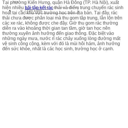
Tại phường Kiến Hưng, quận Hà Đông (TP. Hà Nội), xuất
hiện nhiều
bãi tập kết rác
thải và điểm trung chuyển rác sinh
hoạt tại các khu vực trường học trên địa bàn. Tại đây, rác
thải chưa được phân loại mà thu gom tập trung, lẫn lộn trên
các xe rác, không được che đậy. Giờ thu gom rác thường
diễn ra vào khoảng thời gian tan tầm, giờ tan học nên
thường xuyên ảnh hưởng đến giao thông. Đặc biệt vào
những ngày mưa, nước rỉ rác chảy xuống lòng đường mất
vệ sinh công cộng, kèm với đó là mùi hôi hám, ảnh hưởng
đến sức khỏe, nhất là các học sinh, trường học ở cạnh.