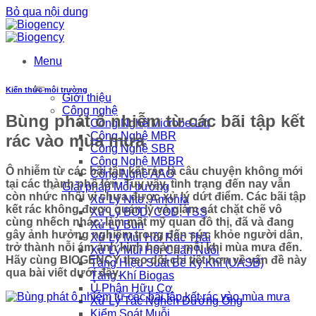
Bỏ qua nội dung
Menu
Kiến thức môi trường
Giới thiệu
Công nghệ
Bùng phát ô nhiễm từ các bãi tập kết
Công Nghệ Microbe-Lift
Công Nghệ MBR
rác vào mùa mưa
Công Nghệ SBR
Công Nghệ MBBR
Ô nhiễm từ các bãi tập kết rác là câu chuyện không mới
Công Nghệ AAO
tại các thành phố lớn. Tuy vậy, tình trạng đến nay vẫn
Giải pháp Môi trường
còn nhức nhối vì chưa được xử lý dứt điểm. Các bãi tập
Xử Lý Nitơ, Amonia
kết rác không được quản lý và giám sát chặt chẽ vô
Xử Lý BOD, COD, TSS
cùng nhếch nhác, làm mất mỹ quan đô thị, đã và đang
Xử Lý Bùn
gây ảnh hưởng nghiêm trọng đến sức khỏe người dân,
Xử Lý Mùi Hôi Rác Thải
trở thành nỗi ám ảnh kinh hoàng mỗi khi mùa mưa đến.
Xử Lý Mùi Hôi Chăn Nuôi
Hãy cùng BIOGENCY theo dõi chi tiết hơn về vấn đề này
Tăng Hiệu Suất Bể Kỵ Khí (UASB)
qua bài viết dưới đây.
Tăng Khí Biogas
Ủ Phân Hữu Cơ
Xử Lý Tắc Nghẽn Đường Ống
Kiểm Soát Muỗi