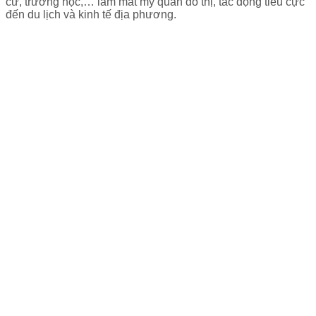
cư, trường học,… làm mất mỹ quan đô thị, tác động tiêu cực
đến du lịch và kinh tế địa phương.