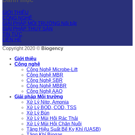
GIỚI THIỆU
CÔNG NGHỆ
GIẢI PHÁP MÔI TRƯỜNG
GIẢI PHÁP THUỶ SẢN
TIN TỨC
LIÊN HỆ
Copyright 2020 ©
Biogency
Giới thiệu
Công nghệ
Công Nghệ Microbe-Lift
Công Nghệ MBR
Công Nghệ SBR
Công Nghệ MBBR
Công Nghệ AAO
Giải pháp Môi trường
Xử Lý Nitơ, Amonia
Xử Lý BOD, COD, TSS
Xử Lý Bùn
Xử Lý Mùi Hôi Rác Thải
Xử Lý Mùi Hôi Chăn Nuôi
Tăng Hiệu Suất Bể Kỵ Khí (UASB)
Tăng Khí Biogas