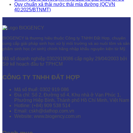
Quy chuẩn xả thải nước thải mía đường (QCVN
40:2025/BTNMT)
BIOGENCY là thương hiệu thuộc Công ty TNHH Đất Hợp, chuyên
cung cấp giải pháp sinh học xử lý môi trường và ao nuôi tôm và sản
phẩm sinh học (vi sinh) chính hãng nhập khẩu nguyên kiện từ Mỹ.
Mã số doanh nghiệp 0302919086 cấp ngày 29/04/2003 bởi
Sở kế hoạch đầu tư TPHCM
CÔNG TY TNHH ĐẤT HỢP
Mã số thuế: 0302 919 086
Địa chỉ: Số 2, Đường số 4, Khu nhà ở Vạn Phúc 1,
Phường Hiệp Bình, Thành phố Hồ Chí Minh, Việt Nam
Hotline: (+84) 909 538 514
Email: cskh@dathop.com.vn
Website: www.biogency.com.vn
Danh mục