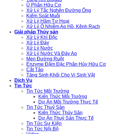
Ủ Phân Hữu Cơ
Xử Lý Tắc Nghẽn Đường Ống
Kiểm Soát Muỗi
Xử Lý Hầm Tự Hoại
Xử Lý Ô Nhiễm Ao Hồ, Kênh Rạch
Giải pháp Thủy sản
Xử Lý Khí Độc
Xử Lý Đáy
Xử Lý Nước
Xử Lý Nước Và Đáy Ao
Men Đường Ruột
Enzyme Đậm Đặc Phân Hủy Hữu Cơ
Cắt Tảo
Tăng Sinh Khối Cho Vi Sinh Vật
Dịch Vụ
Tin Tức
Tin Tức Môi Trường
Kiến Thức Môi Trường
Dự Án Môi Trường Thực Tế
Tin Tức Thuỷ Sản
Kiến Thức Thủy Sản
Dự Án Thuỷ Sản Thực Tế
Tin Tức Sự Kiện
Tin Tức Nội Bộ