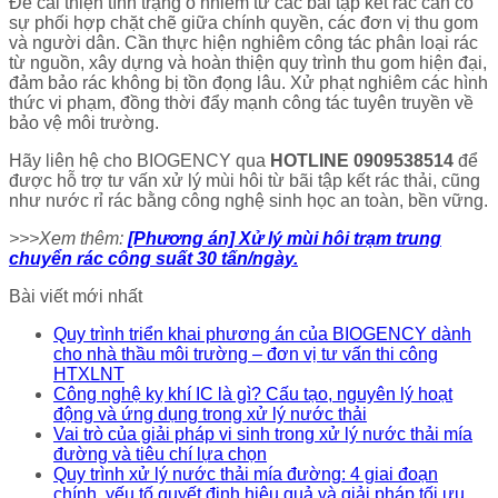
Để cải thiện tình trạng ô nhiễm từ các bãi tập kết rác cần có
sự phối hợp chặt chẽ giữa chính quyền, các đơn vị thu gom
và người dân. Cần thực hiện nghiêm công tác phân loại rác
từ nguồn, xây dựng và hoàn thiện quy trình thu gom hiện đại,
đảm bảo rác không bị tồn đọng lâu. Xử phạt nghiêm các hình
thức vi phạm, đồng thời đẩy mạnh công tác tuyên truyền về
bảo vệ môi trường.
Hãy liên hệ cho BIOGENCY qua
HOTLINE 0909538514
để
được hỗ trợ tư vấn xử lý mùi hôi từ bãi tập kết rác thải, cũng
như nước rỉ rác bằng công nghệ sinh học an toàn, bền vững.
>>>Xem thêm:
[Phương án] Xử lý mùi hôi trạm trung
chuyển rác công suất 30 tấn/ngày.
Bài viết mới nhất
Quy trình triển khai phương án của BIOGENCY dành
cho nhà thầu môi trường – đơn vị tư vấn thi công
HTXLNT
Công nghệ kỵ khí IC là gì? Cấu tạo, nguyên lý hoạt
động và ứng dụng trong xử lý nước thải
Vai trò của giải pháp vi sinh trong xử lý nước thải mía
đường và tiêu chí lựa chọn
Quy trình xử lý nước thải mía đường: 4 giai đoạn
chính, yếu tố quyết định hiệu quả và giải pháp tối ưu