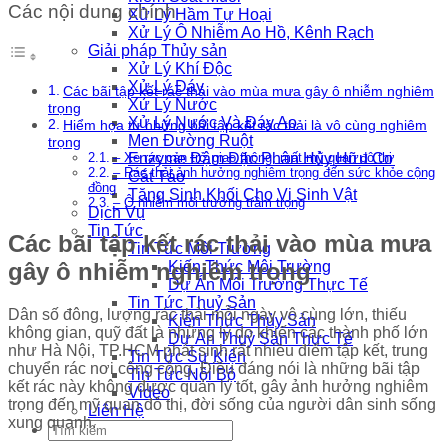
Các nội dung chính
Xử Lý Hầm Tự Hoại
Xử Lý Ô Nhiễm Ao Hồ, Kênh Rạch
Giải pháp Thủy sản
Xử Lý Khí Độc
Xử Lý Đáy
Các bãi tập kết rác thải vào mùa mưa gây ô nhiễm nghiêm
Xử Lý Nước
trọng
Xử Lý Nước Và Đáy Ao
Hiểm họa từ những bãi tập kết rác thải là vô cùng nghiêm
Men Đường Ruột
trọng
Enzyme Đậm Đặc Phân Hủy Hữu Cơ
– Xe rác cản trở giao thông, mất mỹ quan đô thị
– Rác thải ảnh hưởng nghiêm trọng đến sức khỏe cộng
Cắt Tảo
đồng
Tăng Sinh Khối Cho Vi Sinh Vật
– Ô nhiễm môi trường trầm trọng
Dịch Vụ
Tin Tức
Các bãi tập kết rác thải vào mùa mưa
Tin Tức Môi Trường
Kiến Thức Môi Trường
gây ô nhiễm nghiêm trọng
Dự Án Môi Trường Thực Tế
Tin Tức Thuỷ Sản
Dân số đông, lượng rác thải mỗi ngày vô cùng lớn, thiếu
Kiến Thức Thủy Sản
không gian, quỹ đất là những lý do khiến các thành phố lớn
Dự Án Thuỷ Sản Thực Tế
như Hà Nội, TP.HCM phát sinh rất nhiều điểm tập kết, trung
Tin Tức Sự Kiện
chuyển rác nơi công cộng. Điều đáng nói là những bãi tập
Tin Tức Nội Bộ
kết rác này không được quản lý tốt, gây ảnh hưởng nghiêm
Video
trọng đến mỹ quan đô thị, đời sống của người dân sinh sống
Liên Hệ
xung quanh.