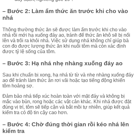
– Bước 2: Làm ẩm thức ăn trước khi cho vào
nhá
Thông thường thức ăn sẽ được làm ẩm trước khi cho vào
nhá rồi mới hạ xuống đáy ao, tránh để thức ăn khô sẽ bị nổi
lên và trôi ra khỏi nhá. Việc sử dụng nhá không chỉ giúp bà
con đo được lượng thức ăn khi nuôi tôm mà còn xác định
được tỷ lệ sống của tôm.
– Bước 3: Hạ nhá nhẹ nhàng xuống đáy ao
Sau khi chuẩn bị xong, hạ nhá từ từ và nhẹ nhàng xuống đáy
ao để tránh làm thức ăn rơi vãi hoặc tạo tiếng động khiến
tôm hoảng sợ.
Đảm bảo nhá tiếp xúc hoàn toàn với mặt đáy và không bị
mắc vào bùn, rong hoặc các vật cản khác. Khi nhá được đặt
đúng vị trí, tôm sẽ tiếp cận và bắt mồi tự nhiên, giúp kết quả
kiểm tra có độ tin cậy cao hơn.
– Bước 4: Chờ đúng thời gian rồi kéo nhá lên
kiểm tra