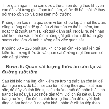
Thời gian ngâm nhá cần được thực hiện đúng theo khuyến
cáo đối với từng giai đoạn tuổi tôm, vì tốc độ bắt mồi sẽ thay
đổi theo kích cỡ và điều kiện môi trường.
Không nên kéo nhá quá sớm vì tôm chưa kịp ăn hết thức ăn,
cũng không nên để quá lâu vì thức ăn có thể bị mềm, tan
hoặc thất thoát, làm sai kết quả đánh giá. Ngoài ra, nên hạn
chế kéo nhá vào thời điểm nắng gắt giữa trưa để tránh gây
stress cho tôm và ảnh hưởng đến việc quan sát.
Khoảng 60 – 120 phút sau khi cho ăn cần kéo nhá lên để
kiểm tra lượng thức ăn và quan sát đường ruột tôm xem có
vấn đề gì không.
– Bước 5: Quan sát lượng thức ăn còn lại và
đường ruột tôm
Sau khi kéo nhá lên, cần kiểm tra lượng thức ăn còn lại để
đánh giá mức độ bắt mồi của tôm, đồng thời quan sát màu
sắc, độ đầy và tính liên tục của đường ruột để nhận biết tình
trạng tiêu hóa và sức khỏe đàn tôm. Đối chiếu kết quả với
bảng hướng dẫn điều chỉnh lượng thức ăn để quyết định
tăng, giảm hoặc giữ nguyên khẩu phần ở cữ ăn tiếp theo.