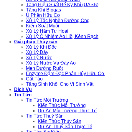
Tăng Hiệu Suất Bể Kỵ Khí (UASB)
Tăng Khí Biogas
Ủ Phân Hữu Cơ
Xử Lý Tắc Nghẽn Đường Ống
Kiểm Soát Muỗi
Xử Lý Hầm Tự Hoại
Xử Lý Ô Nhiễm Ao Hồ, Kênh Rạch
Giải pháp Thủy sản
Xử Lý Khí Độc
Xử Lý Đáy
Xử Lý Nước
Xử Lý Nước Và Đáy Ao
Men Đường Ruột
Enzyme Đậm Đặc Phân Hủy Hữu Cơ
Cắt Tảo
Tăng Sinh Khối Cho Vi Sinh Vật
Dịch Vụ
Tin Tức
Tin Tức Môi Trường
Kiến Thức Môi Trường
Dự Án Môi Trường Thực Tế
Tin Tức Thuỷ Sản
Kiến Thức Thủy Sản
Dự Án Thuỷ Sản Thực Tế
Tin Tức Sự Kiện