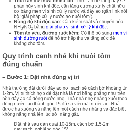
Thức ăn dư thừa nhiều lần:
Thức ăn dư lắng đáy sẽ
phân hủy sinh khí độc, cần tăng cường xử lý chất hữu
cơ bằng men vi sinh xử lý nước và đáy ao (gắn link nội
bộ ‘giải pháp xử lý nước ao nuôi tôm’).
Nồng độ khí độc cao:
Cần kiểm soát và chuyển hóa
NH
/NO
bằng
giải pháp vi sinh xử lý khí độc
.
3
2
Tôm ăn yếu, đường ruột kém:
Có thể bổ sung
men vi
sinh đường ruột
để hỗ trợ hấp thu và tăng sức đề
kháng cho tôm.
Quy trình canh nhá khi nuôi tôm
đúng chuẩn
– Bước 1: Đặt nhá đúng vị trí
Nhá thường đặt dưới đáy ao nơi sạch sẽ cách bờ khoảng từ
1-2m. Vị trí thích hợp để đặt nhá là nơi bằng phẳng như trên
nền đáy ao có dòng nước nhẹ. Thả nhá nhẹ nhàng xuôi theo
dòng nước tạo thành góc 15 độ so với mặt nước ao. Nhá
được hạ xuống và nâng lên một cách nhẹ nhàng và đặc biệt
không nâng nhá lên lúc trời nắng gắt.
Đặt nhá sau dàn quạt 10-15m, cách bờ 1,5-2m,
đáy sạch, nghiêng góc 15°.