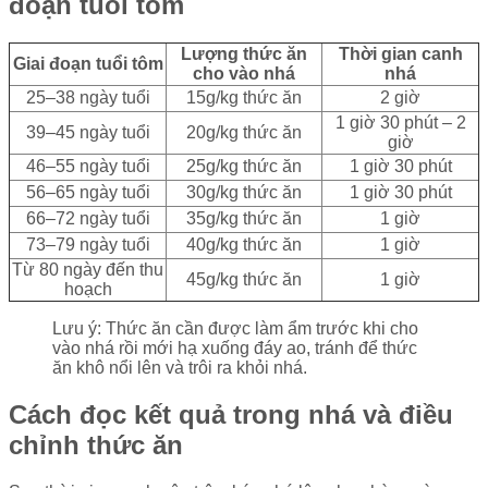
đoạn tuổi tôm
Lượng thức ăn
Thời gian canh
Giai đoạn tuổi tôm
cho vào nhá
nhá
25–38 ngày tuổi
15g/kg thức ăn
2 giờ
1 giờ 30 phút – 2
39–45 ngày tuổi
20g/kg thức ăn
giờ
46–55 ngày tuổi
25g/kg thức ăn
1 giờ 30 phút
56–65 ngày tuổi
30g/kg thức ăn
1 giờ 30 phút
66–72 ngày tuổi
35g/kg thức ăn
1 giờ
73–79 ngày tuổi
40g/kg thức ăn
1 giờ
Từ 80 ngày đến thu
45g/kg thức ăn
1 giờ
hoạch
Lưu ý: Thức ăn cần được làm ẩm trước khi cho
vào nhá rồi mới hạ xuống đáy ao, tránh để thức
ăn khô nổi lên và trôi ra khỏi nhá.
Cách đọc kết quả trong nhá và điều
chỉnh thức ăn