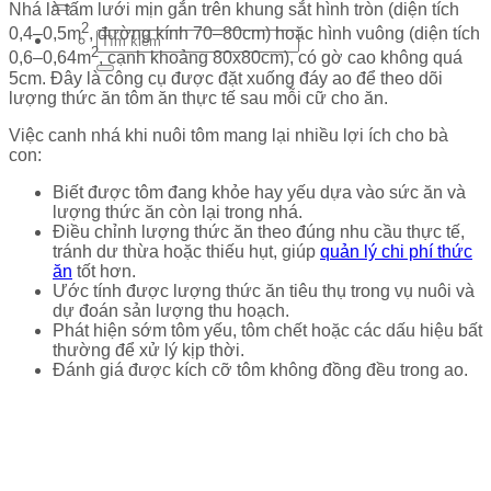
Nhá là tấm lưới mịn gắn trên khung sắt hình tròn (diện tích
2
0,4–0,5m
, đường kính 70–80cm) hoặc hình vuông (diện tích
2
0,6–0,64m
, cạnh khoảng 80x80cm), có gờ cao không quá
5cm. Đây là công cụ được đặt xuống đáy ao để theo dõi
lượng thức ăn tôm ăn thực tế sau mỗi cữ cho ăn.
Việc canh nhá khi nuôi tôm mang lại nhiều lợi ích cho bà
con:
Biết được tôm đang khỏe hay yếu dựa vào sức ăn và
lượng thức ăn còn lại trong nhá.
Điều chỉnh lượng thức ăn theo đúng nhu cầu thực tế,
tránh dư thừa hoặc thiếu hụt, giúp
quản lý chi phí thức
ăn
tốt hơn.
Ước tính được lượng thức ăn tiêu thụ trong vụ nuôi và
dự đoán sản lượng thu hoạch.
Phát hiện sớm tôm yếu, tôm chết hoặc các dấu hiệu bất
thường để xử lý kịp thời.
Đánh giá được kích cỡ tôm không đồng đều trong ao.