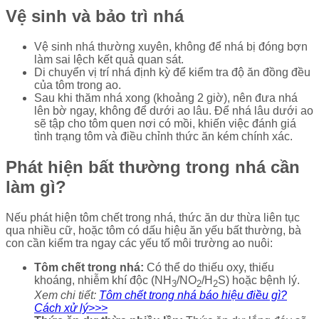
Vệ sinh và bảo trì nhá
Vệ sinh nhá thường xuyên, không để nhá bị đóng bợn
làm sai lệch kết quả quan sát.
Di chuyển vị trí nhá định kỳ để kiểm tra độ ăn đồng đều
của tôm trong ao.
Sau khi thăm nhá xong (khoảng 2 giờ), nên đưa nhá
lên bờ ngay, không để dưới ao lâu. Để nhá lâu dưới ao
sẽ tập cho tôm quen nơi có mồi, khiến việc đánh giá
tình trạng tôm và điều chỉnh thức ăn kém chính xác.
Phát hiện bất thường trong nhá cần
làm gì?
Nếu phát hiện tôm chết trong nhá, thức ăn dư thừa liên tục
qua nhiều cữ, hoặc tôm có dấu hiệu ăn yếu bất thường, bà
con cần kiểm tra ngay các yếu tố môi trường ao nuôi:
Tôm chết trong nhá:
Có thể do thiếu oxy, thiếu
khoáng, nhiễm khí độc (NH
/NO
/H
S) hoặc bệnh lý.
3
2
2
Xem chi tiết:
Tôm chết trong nhá báo hiệu điều gì?
Cách xử lý>>>