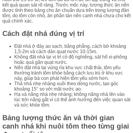
kết quả quan sát rõ ràng. Trước mốc này, lượng thức ăn nên
được tính theo bảng cho ăn chuẩn dựa trên trọng lượng đàn
tôm, do tôm còn nhỏ, ăn phân tán nên canh nhá chưa cho kết
quả chính xác.
Cách đặt nhá đúng vị trí
Đặt nhá ở đáy ao sạch, bằng phẳng, cách bờ khoảng
1,5-2m và cách dàn quạt nước 10-15m.
Không đặt nhá tại vị trí có độ nghiêng, sát hố xi-phông
hoặc quá gần quạt nước.
Nên đặt nhá tại vùng rìa khu vực chất thải, tôm yếu
thường tránh tôm khỏe bằng cách lưu trú ở khu vực
này, giúp bà con phát hiện tôm yếu sớm hơn.
Thả nhá nhẹ nhàng xuôi theo dòng nước, tạo góc
khoảng 15° so với mặt nước ao.
Hạ và nâng nhá nhẹ nhàng; không nâng nhá lên vào
lúc trời nắng gắt vì có thể ảnh hưởng đến việc quan sát
và sức khỏe tôm.
Bảng lượng thức ăn và thời gian
canh nhá khi nuôi tôm theo từng giai