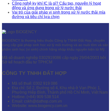
Công nghệ kỵ khí IC là gì? Cấu tạo, nguyên lý hoạt
động và ứng dụng trong xử lý nước thải
Vai trò của giải pháp vi sinh trong xử lý nước thải mía
đường và tiêu chí lựa chọn
BIOGENCY là thương hiệu thuộc Công ty TNHH Đất Hợp, chuyên
cung cấp giải pháp sinh học xử lý môi trường và ao nuôi tôm và sản
phẩm sinh học (vi sinh) chính hãng nhập khẩu nguyên kiện từ Mỹ.
Mã số doanh nghiệp 0302919086 cấp ngày 29/04/2003 bởi
Sở kế hoạch đầu tư TPHCM
CÔNG TY TNHH ĐẤT HỢP
Mã số thuế: 0302 919 086
Địa chỉ: Số 2, Đường số 4, Khu nhà ở Vạn Phúc 1,
Phường Hiệp Bình, Thành phố Hồ Chí Minh, Việt Nam
Hotline: (+84) 909 538 514
Email: cskh@dathop.com.vn
Website: www.biogency.com.vn