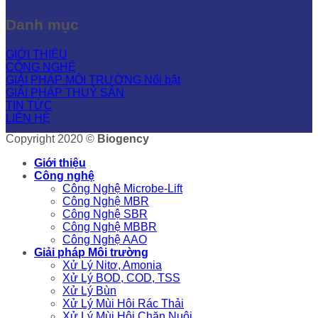
Danh mục
GIỚI THIỆU
CÔNG NGHỆ
GIẢI PHÁP MÔI TRƯỜNG
GIẢI PHÁP THUỶ SẢN
TIN TỨC
LIÊN HỆ
Copyright 2020 ©
Biogency
Giới thiệu
Công nghệ
Công Nghệ Microbe-Lift
Công Nghệ MBR
Công Nghệ SBR
Công Nghệ MBBR
Công Nghệ AAO
Giải pháp Môi trường
Xử Lý Nitơ, Amonia
Xử Lý BOD, COD, TSS
Xử Lý Bùn
Xử Lý Mùi Hôi Rác Thải
Xử Lý Mùi Hôi Chăn Nuôi