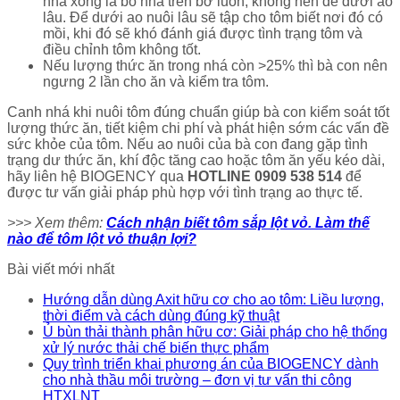
nhá xong là bỏ nhá trên bờ luôn, không nên để dưới ao
lâu. Để dưới ao nuôi lâu sẽ tập cho tôm biết nơi đó có
mồi, khi đó sẽ khó đánh giá được tình trạng tôm và
điều chỉnh tôm không tốt.
Nếu lượng thức ăn trong nhá còn >25% thì bà con nên
ngưng 2 lần cho ăn và kiểm tra tôm.
Canh nhá khi nuôi tôm đúng chuẩn giúp bà con kiểm soát tốt
lượng thức ăn, tiết kiệm chi phí và phát hiện sớm các vấn đề
sức khỏe của tôm. Nếu ao nuôi của bà con đang gặp tình
trạng dư thức ăn, khí độc tăng cao hoặc tôm ăn yếu kéo dài,
hãy liên hệ BIOGENCY qua
HOTLINE 0909 538 514
để
được tư vấn giải pháp phù hợp với tình trạng ao thực tế.
>>> Xem thêm:
Cách nhận biết tôm sắp lột vỏ. Làm thế
nào để tôm lột vỏ thuận lợi?
Bài viết mới nhất
Hướng dẫn dùng Axit hữu cơ cho ao tôm: Liều lượng,
thời điểm và cách dùng đúng kỹ thuật
Ủ bùn thải thành phân hữu cơ: Giải pháp cho hệ thống
xử lý nước thải chế biến thực phẩm
Quy trình triển khai phương án của BIOGENCY dành
cho nhà thầu môi trường – đơn vị tư vấn thi công
HTXLNT