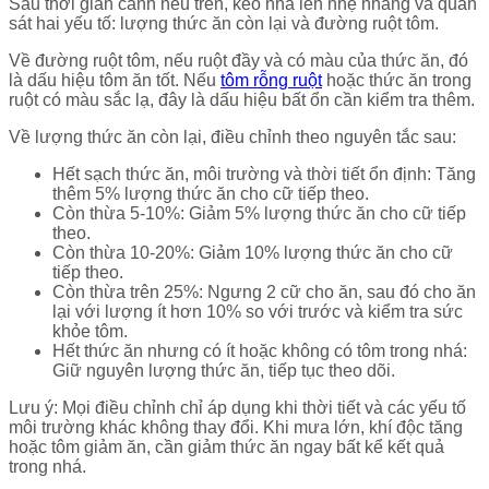
Sau thời gian canh nêu trên, kéo nhá lên nhẹ nhàng và quan
sát hai yếu tố: lượng thức ăn còn lại và đường ruột tôm.
Về đường ruột tôm, nếu ruột đầy và có màu của thức ăn, đó
là dấu hiệu tôm ăn tốt. Nếu
tôm rỗng ruột
hoặc thức ăn trong
ruột có màu sắc lạ, đây là dấu hiệu bất ổn cần kiểm tra thêm.
Về lượng thức ăn còn lại, điều chỉnh theo nguyên tắc sau:
Hết sạch thức ăn, môi trường và thời tiết ổn định: Tăng
thêm 5% lượng thức ăn cho cữ tiếp theo.
Còn thừa 5-10%: Giảm 5% lượng thức ăn cho cữ tiếp
theo.
Còn thừa 10-20%: Giảm 10% lượng thức ăn cho cữ
tiếp theo.
Còn thừa trên 25%: Ngưng 2 cữ cho ăn, sau đó cho ăn
lại với lượng ít hơn 10% so với trước và kiểm tra sức
khỏe tôm.
Hết thức ăn nhưng có ít hoặc không có tôm trong nhá:
Giữ nguyên lượng thức ăn, tiếp tục theo dõi.
Lưu ý: Mọi điều chỉnh chỉ áp dụng khi thời tiết và các yếu tố
môi trường khác không thay đổi. Khi mưa lớn, khí độc tăng
hoặc tôm giảm ăn, cần giảm thức ăn ngay bất kể kết quả
trong nhá.