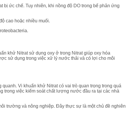
rat bị ức chế. Tuy nhiên, khi nồng độ DO trong bể phản ứng
ộ cao hoặc nhiều muối.
-Proteobacteria.
̉n khử Nitrat sử dụng oxy ở trong Nitrat giúp oxy hóa
̣c sử dụng trong việc xử lý nước thải và có lợi cho môi
 quanh. Vi khuẩn khử Nitrat có vai trò quan trọng trong quá
̣ng trong việc kiểm soát chất lượng nước đầu ra tại các nhà
, môi trường và nông nghiệp. Đây thực sự là một chủ đề nghiên