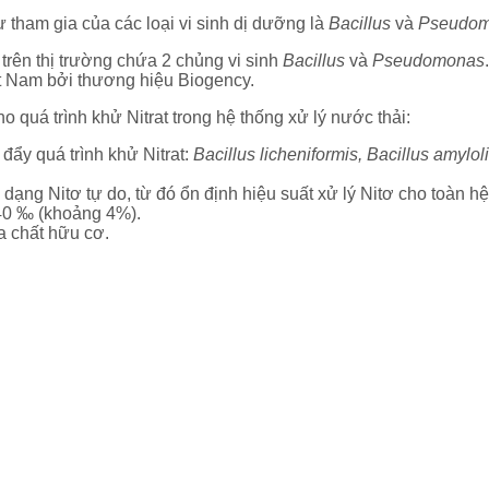
 tham gia của các loại vi sinh dị dưỡng là
Bacillus
và
Pseudom
trên thị trường chứa 2 chủng vi sinh
Bacillus
và
Pseudomonas
t Nam bởi thương hiệu Biogency.
 quá trình khử Nitrat trong hệ thống xử lý nước thải:
đẩy quá trình khử Nitrat:
Bacillus licheniformis, Bacillus amy
dạng Nitơ tự do, từ đó ổn định hiệu suất xử lý Nitơ cho toàn hệ 
 40 ‰ (khoảng 4%).
a chất hữu cơ.