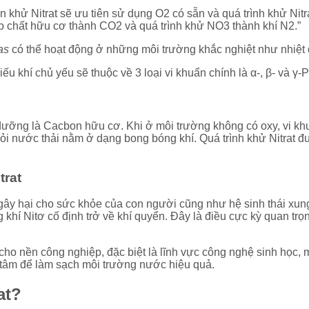
n khử Nitrat sẽ ưu tiên sử dụng O2 có sẵn và quá trình khử Nit
ợp chất hữu cơ thành CO2 và quá trình khử NO3 thành khí N2.”
as
có thể hoạt động ở những môi trường khắc nghiệt như nhiệt đ
khí chủ yếu sẽ thuộc về 3 loại vi khuẩn chính là α-, β- và γ
 dưỡng là Cacbon hữu cơ. Khi ở môi trường không có oxy, vi khuâ
̉i nước thải nằm ở dạng bong bóng khí. Quá trình khử Nitrat đươ
trat
gây hại cho sức khỏe của con người cũng như hệ sinh thái xung
 khí Nitơ cố định trở về khí quyển. Đây là điều cực kỳ quan tro
̣i cho nền công nghiệp, đặc biệt là lĩnh vực công nghệ sinh học
 tâm để làm sạch môi trường nước hiệu quả.
at?