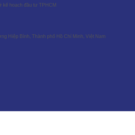
Sở kế hoạch đầu tư TPHCM
ờng Hiệp Bình, Thành phố Hồ Chí Minh, Việt Nam