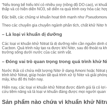
“Nếu trong bể hiếu khí có nhiều oxy (nồng độ DO cao), vi khuẩ
thấp và có hiện diện NO3, sẽ diễn ra quá trình oxy hóa các h
Đặc biệt, các chủng vi khuẩn hoạt tính mạnh như
Pseudomon
Theo các chuyên gia chuyên ngành phân tích, chất khử Nitơ hiếu 
– Là loại vi khuẩn dị dưỡng
Các loại vi khuẩn khử Nitrat là dị dưỡng nên cần nguồn dinh
Cacbon. Quá trình này tạo ra được khí Nitơ, sau đó thoát ra kho
trường sống dưới nước của các sinh vật.
– Đóng vai trò quan trọng trong quá trình khử Ni
Nước thải có chứa một lượng Nitơ ở dạng Amoni hoặc Nitrat 
trình khử Nitrat, giúp hoàn tất quá trình xử lý Nitơ và giải phóng
máy, khu đô thị hiện nay.
Hiện nay, các loại vi khuẩn khử Nitrat được đánh giá là có lơ
cứu tiềm năng và là loại vi khuẩn đáng được mọi người quan
Sản phẩm nào chứa vi khuẩn khử Nitr