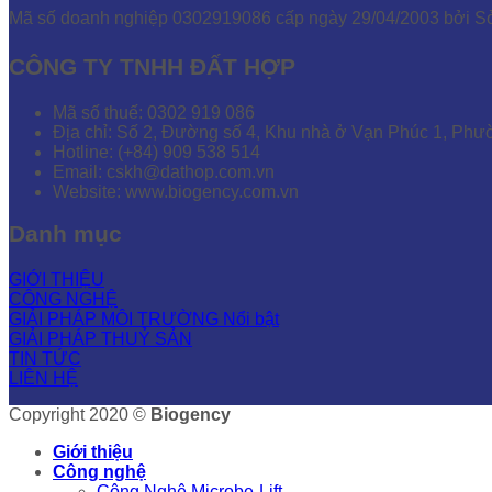
Mã số doanh nghiệp 0302919086 cấp ngày 29/04/2003 bởi 
CÔNG TY TNHH ĐẤT HỢP
Mã số thuế: 0302 919 086
Địa chỉ: Số 2, Đường số 4, Khu nhà ở Vạn Phúc 1, Phư
Hotline: (+84) 909 538 514
Email: cskh@dathop.com.vn
Website: www.biogency.com.vn
Danh mục
GIỚI THIỆU
CÔNG NGHỆ
GIẢI PHÁP MÔI TRƯỜNG
GIẢI PHÁP THUỶ SẢN
TIN TỨC
LIÊN HỆ
Copyright 2020 ©
Biogency
Giới thiệu
Công nghệ
Công Nghệ Microbe-Lift