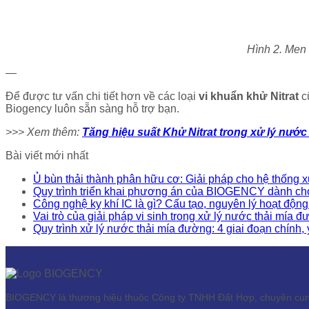
Hình 2. Men 
—
Để được tư vấn chi tiết hơn về các loại
vi khuẩn khử Nitrat
c
Biogency luôn sẵn sàng hỗ trợ bạn.
>>> Xem thêm:
Tăng hiệu suất Khử Nitrat trong xử lý nước 
Bài viết mới nhất
Ủ bùn thải thành phân hữu cơ: Giải pháp cho hệ thống x
Quy trình triển khai phương án của BIOGENCY dành cho
Công nghệ kỵ khí IC là gì? Cấu tạo, nguyên lý hoạt động
Vai trò của giải pháp vi sinh trong xử lý nước thải mía đ
Quy trình xử lý nước thải mía đường: 4 giai đoạn chính, 
BIOGENCY là thương hiệu thuộc Công ty TNHH Đất Hợp, chuyên cung c