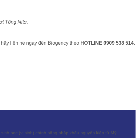
ợt Tổng Nitơ.
c, hãy liên hệ ngay đến Biogency theo
HOTLINE 0909 538 514
,
inh học (vi sinh) chính hãng nhập khẩu nguyên kiện từ Mỹ.