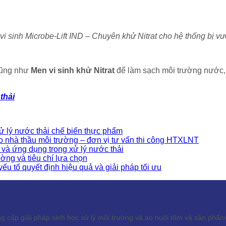
vi sinh Microbe-Lift IND – Chuyên khử Nitrat cho hệ thống bị vư
ũng như
Men vi sinh khử Nitrat
để làm sạch môi trường nướ
thải
ử lý nước thải chế biến thực phẩm
 nhà thầu môi trường – đơn vị tư vấn thi công HTXLNT
 và ứng dụng trong xử lý nước thải
ường và tiêu chí lựa chọn
yếu tố quyết định hiệu quả và giải pháp tối ưu
ấp giải pháp sinh học xử lý môi trường và ao nuôi tôm và sản phẩm s