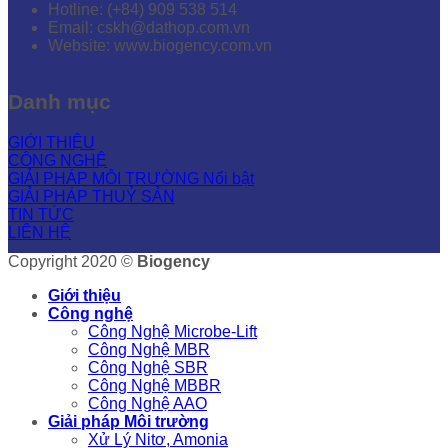
Hotline: (+84) 909 538 514
Email: cskh@dathop.com.vn
Website: www.biogency.com.vn
Danh mục
GIỚI THIỆU
CÔNG NGHỆ
GIẢI PHÁP MÔI TRƯỜNG
GIẢI PHÁP THUỶ SẢN
TIN TỨC
LIÊN HỆ
Copyright 2020 ©
Biogency
Giới thiệu
Công nghệ
Công Nghệ Microbe-Lift
Công Nghệ MBR
Công Nghệ SBR
Công Nghệ MBBR
Công Nghệ AAO
Giải pháp Môi trường
Xử Lý Nitơ, Amonia