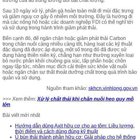
trưởng của ấu trùng tương đối đạt chất lượng.
Sau 10 ngày xử lý, phân gà hoàn toàn mất đi mùi đặc trưng
và giảm nguy cơ gây ô nhiễm môi trường. Ðây là hướng đi
mà các nông hộ hoặc các doanh nghiệp FDI có thể nghĩ tới
và sử dụng trong hành trình giảm phát thải.
Bên cạnh đó, để ngăn chặn hoặc giảm phát thải Carbon
trong chăn nuôi càng nhiều càng tốt, hàng loạt các kỹ thuật
đặc dụng đã được áp dụng, một số trong đó đã được sử
dụng hàng thiên niên kỷ, chẳng hạn như thường xuyên loại
bỏ nước phân khỏi chuồng gia súc, lấp phân hoặc chôn
ngay lập tức, nhằm mục đích cải thiện sức khỏe vật nuôi
hoặc ngăn chặn sự thất thoát dưỡng chất trong quá trình bảo
quản và sử dụng.
Nguồn tham khảo:
skhcn.vinhlong.gov.vn
>>> Xem thêm:
Xử lý chất thải khi chăn nuôi heo quy mô
lớn
Bài viết mới nhất
Hướng dẫn dùng Axit hữu cơ cho ao tôm: Liều lượng,
thời điểm và cách dùng đúng kỹ thuật
Ủ bùn thải thành phân hữu cơ: Giải pháp cho hệ thống