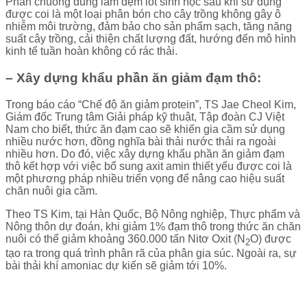
Phân chuồng dùng làm đệm lót sinh học sau khi sử dụng
được coi là một loại phân bón cho cây trồng không gây ô
nhiễm môi trường, đảm bảo cho sản phẩm sạch, tăng năng
suất cây trồng, cải thiện chất lượng đất, hướng đến mô hình
kinh tế tuần hoàn không có rác thải.
– Xây dựng khẩu phần ăn giảm đạm thô:
Trong báo cáo “Chế độ ăn giảm protein”, TS Jae Cheol Kim,
Giám đốc Trung tâm Giải pháp kỹ thuật, Tập đoàn CJ Việt
Nam cho biết, thức ăn đạm cao sẽ khiến gia cầm sử dụng
nhiều nước hơn, đồng nghĩa bài thải nước thải ra ngoài
nhiều hơn. Do đó, việc xây dựng khẩu phần ăn giảm đạm
thô kết hợp với việc bổ sung axit amin thiết yếu được coi là
một phương pháp nhiều triển vọng để nâng cao hiệu suất
chăn nuôi gia cầm.
Theo TS Kim, tại Hàn Quốc, Bộ Nông nghiệp, Thực phẩm và
Nông thôn dự đoán, khi giảm 1% đạm thô trong thức ăn chăn
nuôi có thể giảm khoảng 360.000 tấn Nitơ Oxit (N
O) được
2
tạo ra trong quá trình phân rã của phân gia súc. Ngoài ra, sự
bài thải khí amoniac dự kiến sẽ giảm tới 10%.