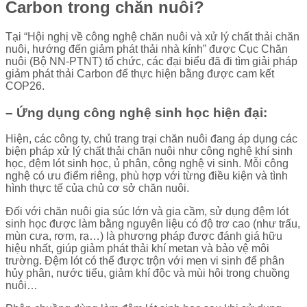
Carbon trong chăn nuôi?
Tại “Hội nghị về công nghệ chăn nuôi và xử lý chất thải chăn
nuôi, hướng đến giảm phát thải nhà kính” được Cục Chăn
nuôi (Bộ NN-PTNT) tổ chức, các đại biểu đã đi tìm giải pháp
giảm phát thải Carbon để thực hiện bằng được cam kết
COP26.
– Ứng dụng công nghệ sinh học hiện đại:
Hiện, các công ty, chủ trang trại chăn nuôi đang áp dụng các
biện pháp xử lý chất thải chăn nuôi như công nghệ khí sinh
học, đệm lót sinh học, ủ phân, công nghệ vi sinh. Mỗi công
nghệ có ưu điểm riêng, phù hợp với từng điều kiện và tình
hình thực tế của chủ cơ sở chăn nuôi.
Ðối với chăn nuôi gia súc lớn và gia cầm, sử dụng đệm lót
sinh học được làm bằng nguyên liệu có độ trơ cao (như trấu,
mùn cưa, rơm, rạ…) là phương pháp được đánh giá hữu
hiệu nhất, giúp giảm phát thải khí metan và bảo vệ môi
trường. Ðệm lót có thể được trộn với men vi sinh để phân
hủy phân, nước tiểu, giảm khí độc và mùi hôi trong chuồng
nuôi…