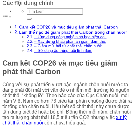
Các nội dung chính
Cam kết COP26 và mục tiêu giảm phát thải Carbon
Làm thế nào để giảm phát thải Carbon trong chăn nuôi?
– Ứng dụng công nghệ sinh học hiện đại:
– Xây dựng khẩu phần ăn giảm đạm thô:
– Giảm mùi hôi từ chất thải chăn nuôi:
– Sử dụng ấu trùng ruồi lính đen:
Cam kết COP26 và mục tiêu giảm
phát thải Carbon
Cùng với sự phát triển vượt bậc, ngành chăn nuôi nước ta
đang phải đối mặt với vấn đề ô nhiễm môi trường từ nguồn
chất thải “khổng lồ”. Theo báo cáo của Cục Chăn nuôi, mỗi
năm Việt Nam có hơn 73 triệu tấn phân chuồng được thải ra
từ tổng đàn chăn nuôi. Hầu hết số chất thải này chưa được
tận dụng triệt để hoặc bỏ phí. Đồng thời mỗi năm, chăn nuôi
tạo ra lượng phát thải 18,5 triệu tấn CO2 nhưng việc
xử lý
chất thải chăn nuôi
còn chưa hiệu quả.