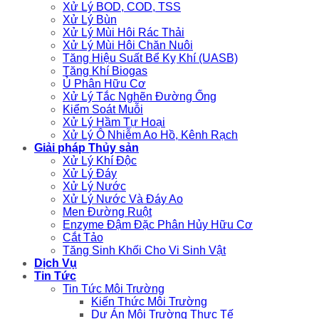
Xử Lý BOD, COD, TSS
Xử Lý Bùn
Xử Lý Mùi Hôi Rác Thải
Xử Lý Mùi Hôi Chăn Nuôi
Tăng Hiệu Suất Bể Kỵ Khí (UASB)
Tăng Khí Biogas
Ủ Phân Hữu Cơ
Xử Lý Tắc Nghẽn Đường Ống
Kiểm Soát Muỗi
Xử Lý Hầm Tự Hoại
Xử Lý Ô Nhiễm Ao Hồ, Kênh Rạch
Giải pháp Thủy sản
Xử Lý Khí Độc
Xử Lý Đáy
Xử Lý Nước
Xử Lý Nước Và Đáy Ao
Men Đường Ruột
Enzyme Đậm Đặc Phân Hủy Hữu Cơ
Cắt Tảo
Tăng Sinh Khối Cho Vi Sinh Vật
Dịch Vụ
Tin Tức
Tin Tức Môi Trường
Kiến Thức Môi Trường
Dự Án Môi Trường Thực Tế