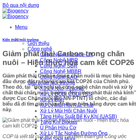
Bỏ qua nội dung
Menu
Kiến thức môi trường
Giới thiệu
Công nghệ
Giảm phát thải Carbon trong chăn
Công Nghệ Microbe-Lift
Công Nghệ MBR
nuôi – Hiện thực hóa cam kết COP26
Công Nghệ SBR
Công Nghệ MBBR
Giảm phát thải Carbon trong chăn nuôi là mục tiêu hàng
Công Nghệ AAO
đầu được đặt ra trong cam kết COP26 của Chính phủ.
Giải pháp Môi trường
Theo đó, tại “Hội nghị về công nghệ chăn nuôi và xử lý
Xử Lý Nitơ, Amonia
chất thải chăn nuôi, hướng đến giảm phát thải nhà kính”
Xử Lý BOD, COD, TSS
được Cục Chăn nuôi (Bộ NN-PTNT) tổ chức, các đại
Xử Lý Bùn
biểu đã đi tìm giải pháp để thực hiện bằng được cam kết
Xử Lý Mùi Hôi Rác Thải
này.
Xử Lý Mùi Hôi Chăn Nuôi
Tăng Hiệu Suất Bể Kỵ Khí (UASB)
Tăng Khí Biogas
Ủ Phân Hữu Cơ
Xử Lý Tắc Nghẽn Đường Ống
COP là viết tắt của Hội nghị các Bên tham gia Công ước
Kiểm Soát Muỗi