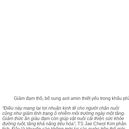
Giảm đạm thô, bổ sung axit amin thiết yếu trong khẩu ph
“Ðiều này mang lại lợi nhuận kinh tế cho người chăn nuôi
cũng như giảm tình trạng ô nhiễm môi trường ngày một tăng.
Giảm thức ăn giàu đạm còn giúp vật nuôi cải thiện sức khỏe
đường ruột, tăng khả năng tiêu hóa”,
TS Jae Cheol Kim phân
tích. Ðây là khuyến cáo không mới tại các nước trên thế giới.