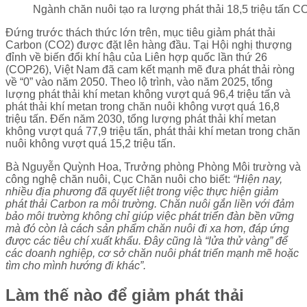
Ngành chăn nuôi tạo ra lượng phát thải 18,5 triệu tấn 
Đứng trước thách thức lớn trên, mục tiêu giảm phát thải
Carbon (CO2) được đặt lên hàng đầu. Tại Hội nghị thượng
đỉnh về biến đổi khí hậu của Liên hợp quốc lần thứ 26
(COP26), Việt Nam đã cam kết mạnh mẽ đưa phát thải ròng
về “0” vào năm 2050. Theo lộ trình, vào năm 2025, tổng
lượng phát thải khí metan không vượt quá 96,4 triệu tấn và
phát thải khí metan trong chăn nuôi không vượt quá 16,8
triệu tấn. Ðến năm 2030, tổng lượng phát thải khí metan
không vượt quá 77,9 triệu tấn, phát thải khí metan trong chăn
nuôi không vượt quá 15,2 triệu tấn.
Bà Nguyễn Quỳnh Hoa, Trưởng phòng Phòng Môi trường và
công nghệ chăn nuôi, Cục Chăn nuôi cho biết:
“Hiện nay,
nhiều địa phương đã quyết liệt trong việc thực hiện giảm
phát thải Carbon ra môi trường. Chăn nuôi gắn liền với đảm
bảo môi trường không chỉ giúp việc phát triển đàn bền vững
mà đó còn là cách sản phẩm chăn nuôi đi xa hơn, đáp ứng
được các tiêu chí xuất khẩu. Ðây cũng là “lửa thử vàng” để
các doanh nghiệp, cơ sở chăn nuôi phát triển mạnh mẽ hoặc
tìm cho mình hướng đi khác”.
Làm thế nào để giảm phát thải