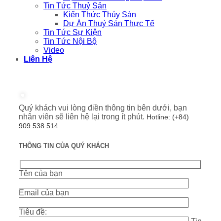
Tin Tức Thuỷ Sản
Kiến Thức Thủy Sản
Dự Án Thuỷ Sản Thực Tế
Tin Tức Sự Kiện
Tin Tức Nội Bộ
Video
Liên Hệ
Quý khách vui lòng điền thông tin bên dưới, bạn
nhân viên sẽ liên hệ lại trong ít phút.
Hotline: (+84)
909 538 514
THÔNG TIN CỦA QUÝ KHÁCH
Tên của bạn
Email của bạn
Tiêu đề: