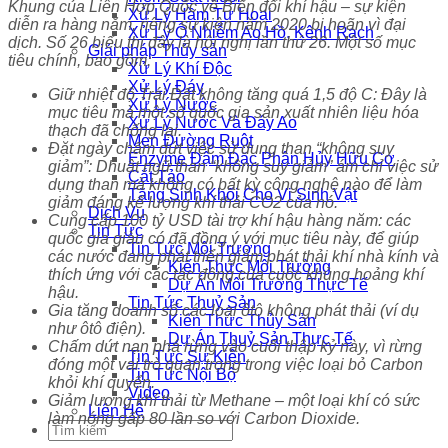
Khung của Liên Hợp Quốc về Biến đổi khí hậu – sự kiện
Xử Lý Hầm Tự Hoại
diễn ra hàng năm, riêng sự kiện năm 2020 bị hoãn vì đại
Xử Lý Ô Nhiễm Ao Hồ, Kênh Rạch
dịch. Số 26 biểu thị đây là hội nghị lần thứ 26. Một số mục
Giải pháp Thủy sản
tiêu chính, bao gồm:
Xử Lý Khí Độc
Xử Lý Đáy
Giữ nhiệt độ Trái Đất không tăng quá 1,5 độ C: Đây là
Xử Lý Nước
mục tiêu mà một số quốc gia sản xuất nhiên liệu hóa
Xử Lý Nước Và Đáy Ao
thạch đã chống lại.
Men Đường Ruột
Đặt ngày chấm dứt việc sử dụng than “không suy
Enzyme Đậm Đặc Phân Hủy Hữu Cơ
giảm”: Dhuật ngữ than “không suy giảm” ám chỉ việc sử
Cắt Tảo
dụng than mà không có bất kỳ công nghệ nào để làm
Tăng Sinh Khối Cho Vi Sinh Vật
giảm đáng kể lượng khí thải CO2 của nó.
Dịch Vụ
Cung cấp 100 tỷ USD tài trợ khí hậu hàng năm: các
Tin Tức
quốc gia giàu có đã đồng ý với mục tiêu này, để giúp
Tin Tức Môi Trường
các nước đang phát triển giảm phát thải khí nhà kính và
Kiến Thức Môi Trường
thích ứng với các tác động của cuộc khủng hoảng khí
Dự Án Môi Trường Thực Tế
hậu.
Tin Tức Thuỷ Sản
Gia tăng doanh số các loại ôtô không phát thải (ví dụ
Kiến Thức Thủy Sản
như ôtô điện).
Dự Án Thuỷ Sản Thực Tế
Chấm dứt nạn phá rừng vào cuối thập kỷ này, vì rừng
Tin Tức Sự Kiện
đóng một vai trò quan trọng trong việc loại bỏ Carbon
Tin Tức Nội Bộ
khỏi khí quyển.
Video
Giảm lượng khí thải từ Methane – một loại khí có sức
Liên Hệ
làm nóng gấp 80 lần so với Carbon Dioxide.