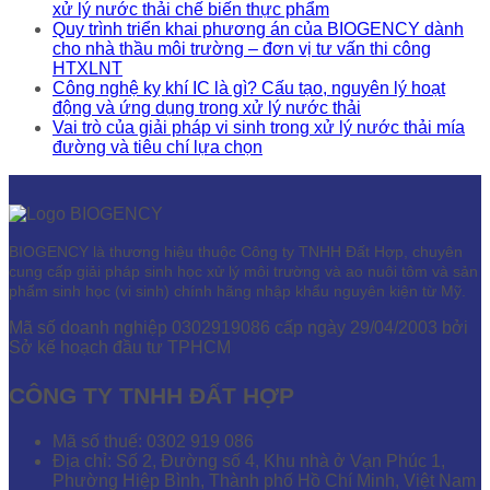
xử lý nước thải chế biến thực phẩm
Quy trình triển khai phương án của BIOGENCY dành
cho nhà thầu môi trường – đơn vị tư vấn thi công
HTXLNT
Công nghệ kỵ khí IC là gì? Cấu tạo, nguyên lý hoạt
động và ứng dụng trong xử lý nước thải
Vai trò của giải pháp vi sinh trong xử lý nước thải mía
đường và tiêu chí lựa chọn
BIOGENCY là thương hiệu thuộc Công ty TNHH Đất Hợp, chuyên
cung cấp giải pháp sinh học xử lý môi trường và ao nuôi tôm và sản
phẩm sinh học (vi sinh) chính hãng nhập khẩu nguyên kiện từ Mỹ.
Mã số doanh nghiệp 0302919086 cấp ngày 29/04/2003 bởi
Sở kế hoạch đầu tư TPHCM
CÔNG TY TNHH ĐẤT HỢP
Mã số thuế: 0302 919 086
Địa chỉ: Số 2, Đường số 4, Khu nhà ở Vạn Phúc 1,
Phường Hiệp Bình, Thành phố Hồ Chí Minh, Việt Nam