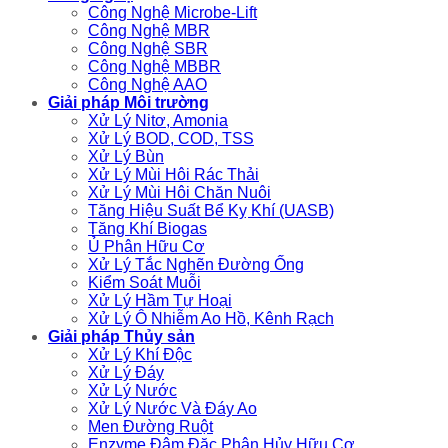
Công Nghệ Microbe-Lift
Công Nghệ MBR
Công Nghệ SBR
Công Nghệ MBBR
Công Nghệ AAO
Giải pháp Môi trường
Xử Lý Nitơ, Amonia
Xử Lý BOD, COD, TSS
Xử Lý Bùn
Xử Lý Mùi Hôi Rác Thải
Xử Lý Mùi Hôi Chăn Nuôi
Tăng Hiệu Suất Bể Kỵ Khí (UASB)
Tăng Khí Biogas
Ủ Phân Hữu Cơ
Xử Lý Tắc Nghẽn Đường Ống
Kiểm Soát Muỗi
Xử Lý Hầm Tự Hoại
Xử Lý Ô Nhiễm Ao Hồ, Kênh Rạch
Giải pháp Thủy sản
Xử Lý Khí Độc
Xử Lý Đáy
Xử Lý Nước
Xử Lý Nước Và Đáy Ao
Men Đường Ruột
Enzyme Đậm Đặc Phân Hủy Hữu Cơ