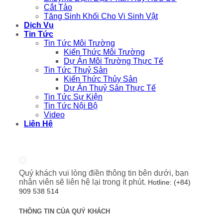
Cắt Tảo
Tăng Sinh Khối Cho Vi Sinh Vật
Dịch Vụ
Tin Tức
Tin Tức Môi Trường
Kiến Thức Môi Trường
Dự Án Môi Trường Thực Tế
Tin Tức Thuỷ Sản
Kiến Thức Thủy Sản
Dự Án Thuỷ Sản Thực Tế
Tin Tức Sự Kiện
Tin Tức Nội Bộ
Video
Liên Hệ
Quý khách vui lòng điền thông tin bên dưới, bạn
nhân viên sẽ liên hệ lại trong ít phút.
Hotline: (+84)
909 538 514
THÔNG TIN CỦA QUÝ KHÁCH