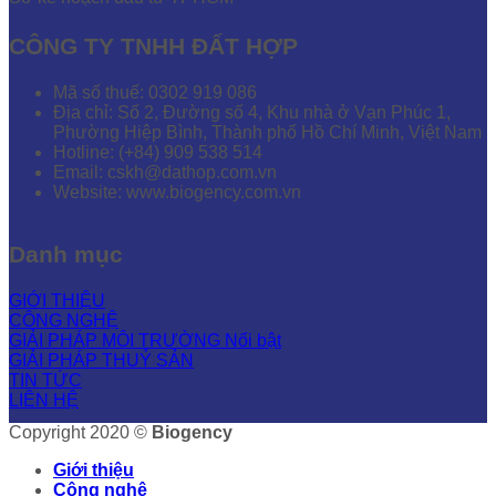
CÔNG TY TNHH ĐẤT HỢP
Mã số thuế: 0302 919 086
Địa chỉ: Số 2, Đường số 4, Khu nhà ở Vạn Phúc 1,
Phường Hiệp Bình, Thành phố Hồ Chí Minh, Việt Nam
Hotline: (+84) 909 538 514
Email: cskh@dathop.com.vn
Website: www.biogency.com.vn
Danh mục
GIỚI THIỆU
CÔNG NGHỆ
GIẢI PHÁP MÔI TRƯỜNG
GIẢI PHÁP THUỶ SẢN
TIN TỨC
LIÊN HỆ
Copyright 2020 ©
Biogency
Giới thiệu
Công nghệ