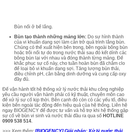
Bùn nổi ở bể lắng.
Bùn tạo thành những mảng lớn:
Do sự hình thành
của vi khuẩn dạng sợi làm cản trở quá trình lắng bùn.
Chúng có thể xuất hiện bên trong, bên ngoài bông bùn
hoặc trôi nổi tự do trong nước thải sau đó kết dính các
bông bùn lại với nhau và đóng thành từng mảng. Để
khắc phục sự cố này, cho tuần hoàn bùn đã châm clo
để loại bỏ vi khuẩn dạng sợi. Tăng lượng bùn thải,
điều chỉnh pH, cân bằng dinh dưỡng và cung cấp oxy
đầy đủ.
Để vận hành tốt hệ thống xử lý nước thải khu công nghiệp
yêu cầu người vận hành phải có kỹ thuật, chuyên môn cao
để xử lý sự cố kịp thời. Bên cạnh đó còn có các yếu tố, điều
kiện bên ngoài tác động đến hiệu quả của hệ thống. Liên hệ
ngay BIOGENCY để được tư vấn và hỗ trợ khi hệ thống gặp
sự cố về bùn vi sinh và nước thải đầu ra qua số
HOTLINE
0909 538 514
.
>>> Xem thêm:
[BIOGENCY] Giải pháp: Xử lý nước thải