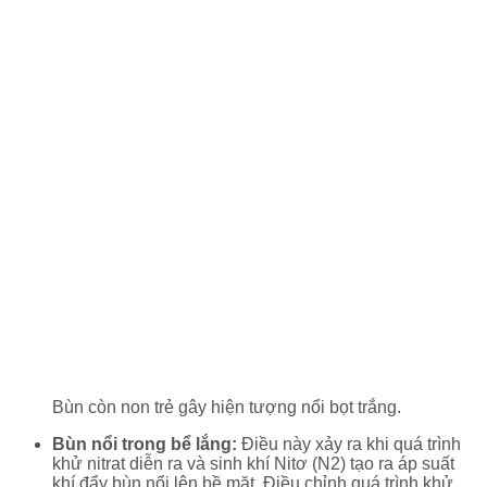
Bùn còn non trẻ gây hiện tượng nổi bọt trắng.
Bùn nổi trong bể lắng:
Điều này xảy ra khi quá trình
khử nitrat diễn ra và sinh khí Nitơ (N2) tạo ra áp suất
khí đẩy bùn nổi lên bề mặt. Điều chỉnh quá trình khử