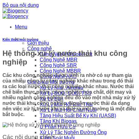
Bỏ qua nội dung
Menu
Kiến thức môi trường
Giới thiệu
Công nghệ
Hệ thống xử lý nước thải khu công
Công Nghệ Microbe-Lift
Công Nghệ MBR
nghiệp
Công Nghệ SBR
Công Nghệ MBBR
Các khu công nghiệp được sinh ra nhờ có sự tham gia
Công Nghệ AAO
của nhiều công ty công nghiệp khác nhau trong đó thải
Giải pháp Môi trường
ra các loại nước thải công nghiệp khác nhau. Nước thải
Xử Lý Nitơ, Amonia
chế biến thực phẩm, công nghiệp hóa chất, dệt may và
Xử Lý BOD, COD, TSS
nhiều ngành công nghiệp đều đổ vào một nhà máy xử lý
Xử Lý Bùn
nước thải khu công nghiệp. Nguồn nước thải đa dạng
Xử Lý Mùi Hôi Rác Thải
nên việc xử lý trước khi xả thải ra môi trường là một điều
Xử Lý Mùi Hôi Chăn Nuôi
bắt buộc.
Tăng Hiệu Suất Bể Kỵ Khí (UASB)
Tăng Khí Biogas
Ủ Phân Hữu Cơ
Xử Lý Tắc Nghẽn Đường Ống
Các nội dung chính
Kiểm Soát Muỗi