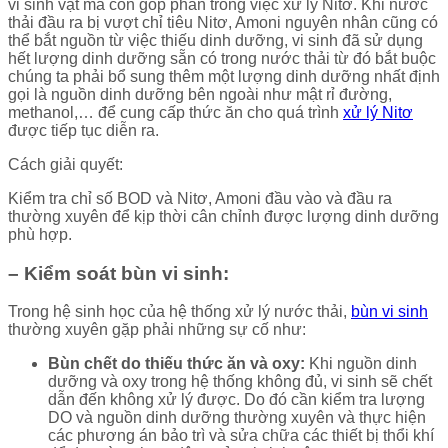
vi sinh vật mà còn góp phần trong việc xử lý Nitơ. Khi nước
thải đầu ra bị vượt chỉ tiêu Nitơ, Amoni nguyên nhân cũng có
thể bắt nguồn từ việc thiếu dinh dưỡng, vi sinh đã sử dụng
hết lượng dinh dưỡng sẵn có trong nước thải từ đó bắt buộc
chúng ta phải bổ sung thêm một lượng dinh dưỡng nhất định
gọi là nguồn dinh dưỡng bên ngoài như mật rỉ đường,
methanol,… để cung cấp thức ăn cho quá trình
xử lý Nitơ
được tiếp tục diễn ra.
Cách giải quyết:
Kiểm tra chỉ số BOD và Nitơ, Amoni đầu vào và đầu ra
thường xuyên để kịp thời cân chỉnh được lượng dinh dưỡng
phù hợp.
– Kiểm soát bùn vi sinh:
Trong hệ sinh học của hệ thống xử lý nước thải,
bùn vi sinh
thường xuyên gặp phải những sự cố như:
Bùn chết do thiếu thức ăn và oxy:
Khi nguồn dinh
dưỡng và oxy trong hệ thống không đủ, vi sinh sẽ chết
dẫn đến không xử lý được. Do đó cần kiểm tra lượng
DO và nguồn dinh dưỡng thường xuyên và thực hiện
các phương án bảo trì và sửa chữa các thiết bị thổi khí