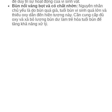
để duy trì sự hoạt động của vi sinh vật.
Bùn nổi váng bọt và có chất nhờn:
Nguyên nhân
chủ yếu là do bùn quá già, tuổi bùn vi sinh quá lớn và
thiếu oxy dẫn đến hiện tượng này. Cần cung cấp đủ
oxy và xả bỏ lượng bùn dư làm trẻ hóa tuổi bùn để
tăng khả năng xử lý.