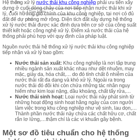
Hệ thống xử lý
nước thải khu công nghiệp
phải ưu tiên xây
dựng ở cuối dòng chảy của nơi tiếp nhận nước thải khi xử
lý, cuối hướng gió chính của khu công nghiệp, tại nơi có đủ
đất để dự phòng mở rộng. Diện tích đất xây dựng hệ thống
xử lý nước thải được xác định dựa trên cơ sở của công suất
thiết kết hoặc công nghệ xử lý. Điểm xả nước thải của hệ
thống phải phù hợp với quy định của pháp luật.
Nguồn nước thải hệ thống xử lý nước thải khu công nghiệp
tiếp nhận và xử lý bao gồm:
Nước thải sản xuất:
Khu công nghiệp là nơi tập trung
nhiều ngành sản xuất khác nhau như dệt nhuộm, may
mặc, giày da, hóa chất,… do đó tính chất ô nhiễm của
nước thải rất đa dạng và khó xử lý. Ngoài ra trong
nước thải đó đôi khi còn chứa những tác nhân nguy
hiểm như kim loại nặng, dầu khoáng, chất tẩy rửa,…
Nước thải sinh hoạt:
Loại nước thải này phát sinh từ
những hoạt động sinh hoạt hằng ngày của con người
làm việc trong khu công nghiệp như vệ sinh, lau dọn,…
Thành phần nước thải này chứa các chất hữu cơ, chất
rắn lơ lửng,…thậm chí là các vi khuẩn gây bệnh.
Một sơ đồ tiêu chuẩn cho hệ thống