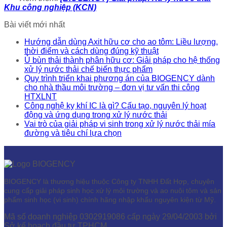
Khu công nghiệp (KCN)
Bài viết mới nhất
Hướng dẫn dùng Axit hữu cơ cho ao tôm: Liều lượng,
thời điểm và cách dùng đúng kỹ thuật
Ủ bùn thải thành phân hữu cơ: Giải pháp cho hệ thống
xử lý nước thải chế biến thực phẩm
Quy trình triển khai phương án của BIOGENCY dành
cho nhà thầu môi trường – đơn vị tư vấn thi công
HTXLNT
Công nghệ kỵ khí IC là gì? Cấu tạo, nguyên lý hoạt
động và ứng dụng trong xử lý nước thải
Vai trò của giải pháp vi sinh trong xử lý nước thải mía
đường và tiêu chí lựa chọn
BIOGENCY là thương hiệu thuộc Công ty TNHH Đất Hợp, chuyên
cung cấp giải pháp sinh học xử lý môi trường và ao nuôi tôm và sản
phẩm sinh học (vi sinh) chính hãng nhập khẩu nguyên kiện từ Mỹ.
Mã số doanh nghiệp 0302919086 cấp ngày 29/04/2003 bởi
Sở kế hoạch đầu tư TPHCM