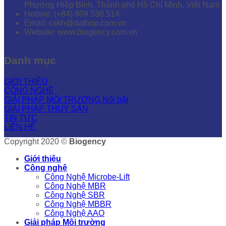
Phường Hiệp Bình, Thành phố Hồ Chí Minh, Việt Nam
Hotline: (+84) 909 538 514
Email: cskh@dathop.com.vn
Website: www.biogency.com.vn
Danh mục
GIỚI THIỆU
CÔNG NGHỆ
GIẢI PHÁP MÔI TRƯỜNG
GIẢI PHÁP THUỶ SẢN
TIN TỨC
LIÊN HỆ
Copyright 2020 ©
Biogency
Giới thiệu
Công nghệ
Công Nghệ Microbe-Lift
Công Nghệ MBR
Công Nghệ SBR
Công Nghệ MBBR
Công Nghệ AAO
Giải pháp Môi trường