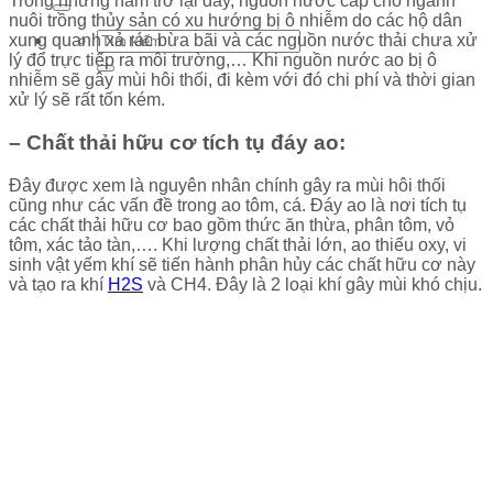
Trong những năm trở lại đây, nguồn nước cấp cho ngành
nuôi trồng thủy sản có xu hướng bị ô nhiễm do các hộ dân
xung quanh xả rác bừa bãi và các nguồn nước thải chưa xử
lý đổ trực tiếp ra môi trường,… Khi nguồn nước ao bị ô
nhiễm sẽ gây mùi hôi thối, đi kèm với đó chi phí và thời gian
xử lý sẽ rất tốn kém.
– Chất thải hữu cơ tích tụ đáy ao:
Đây được xem là nguyên nhân chính gây ra mùi hôi thối
cũng như các vấn đề trong ao tôm, cá. Đáy ao là nơi tích tụ
các chất thải hữu cơ bao gồm thức ăn thừa, phân tôm, vỏ
tôm, xác tảo tàn,…. Khi lượng chất thải lớn, ao thiếu oxy, vi
sinh vật yếm khí sẽ tiến hành phân hủy các chất hữu cơ này
và tạo ra khí
H2S
và CH4. Đây là 2 loại khí gây mùi khó chịu.