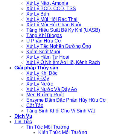
Xử Lý Nitơ, Amonia
Xử Lý BOD, COD, TSS
Xử Lý Bùn
Xử Lý Mùi Hôi Rác Thải
Xử Lý Mùi Hôi Chăn Nuôi
Tăng Hiệu Suất Bể Kỵ Khí (UASB)
Tăng Khí Biogas
Ủ Phân Hữu Cơ
Xử Lý Tắc Nghẽn Đường Ống
Kiểm Soát Muỗi
Xử Lý Hầm Tự Hoại
Xử Lý Ô Nhiễm Ao Hồ, Kênh Rạch
Giải pháp Thủy sản
Xử Lý Khí Độc
Xử Lý Đáy
Xử Lý Nước
Xử Lý Nước Và Đáy Ao
Men Đường Ruột
Enzyme Đậm Đặc Phân Hủy Hữu Cơ
Cắt Tảo
Tăng Sinh Khối Cho Vi Sinh Vật
Dịch Vụ
Tin Tức
Tin Tức Môi Trường
Kiến Thức Môi Trường