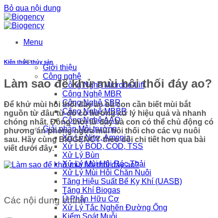
Bỏ qua nội dung
Menu
Kiến thức thủy sản
Giới thiệu
Công nghệ
Làm sao để khử mùi hôi thối đáy ao?
Công Nghệ Microbe-Lift
Công Nghệ MBR
Công Nghệ SBR
Để khử mùi hôi thối đáy ao bà con cần biết mùi bắt
Công Nghệ MBBR
nguồn từ đâu từ đó có hướng xử lý hiệu quả và nhanh
Công Nghệ AAO
chóng nhất. Đồng thời từ đây bà con có thể chủ động có
Giải pháp Môi trường
phương án phòng ngừa mùi hôi thối cho các vụ nuôi
Xử Lý Nitơ, Amonia
sau. Hãy cùng BIOGENCY theo dõi chi tiết hơn qua bài
Xử Lý BOD, COD, TSS
viết dưới đây.
Xử Lý Bùn
Xử Lý Mùi Hôi Rác Thải
Xử Lý Mùi Hôi Chăn Nuôi
Tăng Hiệu Suất Bể Kỵ Khí (UASB)
Tăng Khí Biogas
Ủ Phân Hữu Cơ
Các nội dung chính
Xử Lý Tắc Nghẽn Đường Ống
Kiểm Soát Muỗi