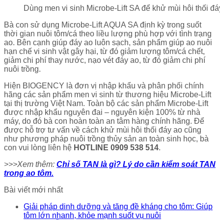
Dùng men vi sinh Microbe-Lift SA để khử mùi hôi thối đá
Bà con sử dụng Microbe-Lift AQUA SA định kỳ trong suốt
thời gian nuôi tôm/cá theo liều lượng phù hợp với tình trạng
ao. Bên cạnh giúp đáy ao luôn sạch, sản phẩm giúp ao nuôi
hạn chế vi sinh vật gây hại, từ đó giảm lượng tôm/cá chết,
giảm chi phí thay nước, nạo vét đáy ao, từ đó giảm chi phí
nuôi trồng.
Hiện BIOGENCY là đơn vị nhập khẩu và phân phối chính
hãng các sản phẩm men vi sinh từ thương hiệu Microbe-Lift
tại thị trường Việt Nam. Toàn bộ các sản phẩm Microbe-Lift
được nhập khẩu nguyên đai – nguyên kiện 100% từ nhà
máy, do đó bà con hoàn toàn an tâm hàng chính hãng. Để
được hỗ trợ tư vấn về cách khử mùi hôi thối đáy ao cũng
như phương pháp nuôi trồng thủy sản an toàn sinh học, bà
con vui lòng liên hệ
HOTLINE 0909 538 514
.
>>>Xem thêm:
Chỉ số TAN là gì? Lý do cần kiểm soát TAN
trong ao tôm.
Bài viết mới nhất
Giải pháp dinh dưỡng và tăng đề kháng cho tôm: Giúp
tôm lớn nhanh, khỏe mạnh suốt vụ nuôi