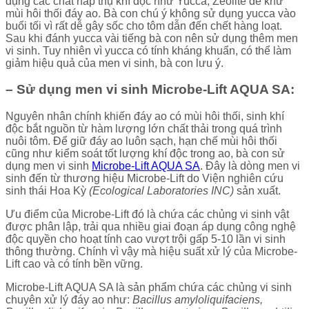
dụng các chất hấp thụ khí độc như Yucca, Zeolite để khử
mùi hôi thối đáy ao. Bà con chú ý không sử dụng yucca vào
buổi tối vì rất dễ gây sốc cho tôm dẫn đến chết hàng loạt.
Sau khi đánh yucca vài tiếng bà con nên sử dụng thêm men
vi sinh. Tuy nhiên vì yucca có tính kháng khuẩn, có thể làm
giảm hiệu quả của men vi sinh, bà con lưu ý.
– Sử dụng men vi sinh Microbe-Lift AQUA SA:
Nguyên nhân chính khiến đáy ao có mùi hôi thối, sinh khí
độc bắt nguồn từ hàm lượng lớn chất thải trong quá trình
nuôi tôm. Để giữ đáy ao luôn sạch, hạn chế mùi hôi thối
cũng như kiểm soát tốt lượng khí độc trong ao, bà con sử
dụng men vi sinh
Microbe-Lift AQUA SA
. Đây là dòng men vi
sinh đến từ thương hiệu Microbe-Lift do Viện nghiên cứu
sinh thái Hoa Kỳ
(Ecological Laboratories INC)
sản xuất.
Ưu điểm của Microbe-Lift đó là chứa các chủng vi sinh vật
được phân lập, trải qua nhiều giai đoạn áp dụng công nghệ
độc quyền cho hoạt tính cao vượt trội gấp 5-10 lần vi sinh
thông thường. Chính vì vậy mà hiệu suất xử lý của Microbe-
Lift cao và có tính bền vững.
Microbe-Lift AQUA SA là sản phẩm chứa các chủng vi sinh
chuyên xử lý đáy ao như:
Bacillus amyloliquifaciens,