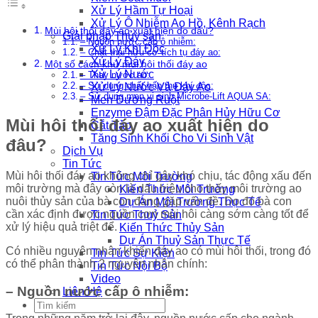
Xử Lý Hầm Tự Hoại
Xử Lý Ô Nhiễm Ao Hồ, Kênh Rạch
Mùi hôi thối đáy ao xuất hiện do đâu?
Giải pháp Thủy sản
– Nguồn nước cấp ô nhiễm:
Xử Lý Khí Độc
– Chất thải hữu cơ tích tụ đáy ao:
Xử Lý Đáy
Một số cách khử mùi hôi thối đáy ao
Xử Lý Nước
– Thay nước ao:
– Sử dụng chất hấp thụ khí độc:
Xử Lý Nước Và Đáy Ao
– Sử dụng men vi sinh Microbe-Lift AQUA SA:
Men Đường Ruột
Enzyme Đậm Đặc Phân Hủy Hữu Cơ
Mùi hôi thối đáy ao xuất hiện do
Cắt Tảo
Tăng Sinh Khối Cho Vi Sinh Vật
đâu?
Dịch Vụ
Tin Tức
Mùi hôi thối đáy ao không chỉ gây khó chịu, tác động xấu đến
Tin Tức Môi Trường
môi trường mà đây còn là dấu hiệu cho thấy môi trường ao
Kiến Thức Môi Trường
nuôi thủy sản của bà con đang gặp vấn đề. Do đó bà con
Dự Án Môi Trường Thực Tế
cần xác định được nguồn cơn mùi hôi càng sớm càng tốt để
Tin Tức Thuỷ Sản
xử lý hiệu quả triệt để.
Kiến Thức Thủy Sản
Dự Án Thuỷ Sản Thực Tế
Có nhiều nguyên nhân khiến đáy ao có mùi hôi thối, trong đó
Tin Tức Sự Kiện
có thể phân thành 2 nguyên nhân chính:
Tin Tức Nội Bộ
Video
– Nguồn nước cấp ô nhiễm:
Liên Hệ