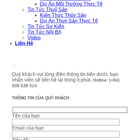
Dự Án Môi Trường Thực Tế
Tin Tức Thuỷ Sản
Kiến Thức Thủy Sản
Dự Án Thuỷ Sản Thực Tế
Tin Tức Sự Kiện
Tin Tức Nội Bộ
Video
Liên Hệ
Quý khách vui lòng điền thông tin bên dưới, bạn
nhân viên sẽ liên hệ lại trong ít phút.
Hotline: (+84)
909 538 514
THÔNG TIN CỦA QUÝ KHÁCH
Tên của bạn
Email của bạn