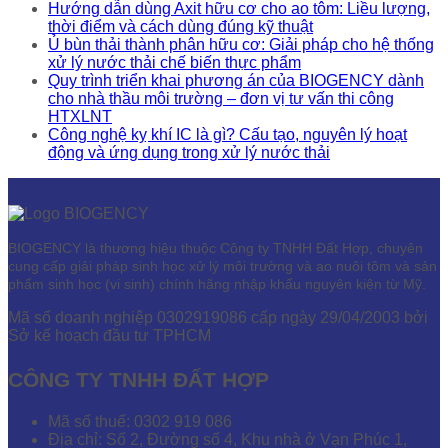
Hướng dẫn dùng Axit hữu cơ cho ao tôm: Liều lượng,
thời điểm và cách dùng đúng kỹ thuật
Ủ bùn thải thành phân hữu cơ: Giải pháp cho hệ thống
xử lý nước thải chế biến thực phẩm
Quy trình triển khai phương án của BIOGENCY dành
cho nhà thầu môi trường – đơn vị tư vấn thi công
HTXLNT
Công nghệ kỵ khí IC là gì? Cấu tạo, nguyên lý hoạt
động và ứng dụng trong xử lý nước thải
BIOGENCY là thương hiệu thuộc Công ty TNHH Đất Hợp, chuyên
cung cấp giải pháp sinh học xử lý môi trường và ao nuôi tôm và sản
phẩm sinh học (vi sinh) chính hãng nhập khẩu nguyên kiện từ Mỹ.
Mã số doanh nghiệp 0302919086 cấp ngày 29/04/2003 bởi
Sở kế hoạch đầu tư TPHCM
CÔNG TY TNHH ĐẤT HỢP
Mã số thuế: 0302 919 086
Địa chỉ: Số 2, Đường số 4, Khu nhà ở Vạn Phúc 1,