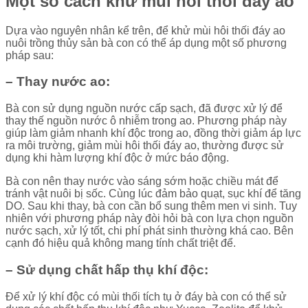
Một số cách khử mùi hôi thối đáy ao
Dựa vào nguyên nhân kể trên, để khử mùi hôi thối đáy ao
nuôi trồng thủy sản bà con có thể áp dụng một số phương
pháp sau:
– Thay nước ao:
Bà con sử dụng nguồn nước cấp sạch, đã được xử lý để
thay thế nguồn nước ô nhiễm trong ao. Phương pháp này
giúp làm giảm nhanh khí độc trong ao, đồng thời giảm áp lực
ra môi trường, giảm mùi hôi thối đáy ao, thường được sử
dụng khi hàm lượng khí độc ở mức báo động.
Bà con nên thay nước vào sáng sớm hoặc chiều mát để
tránh vật nuôi bị sốc. Cùng lúc đảm bảo quạt, sục khí để tăng
DO. Sau khi thay, bà con cần bổ sung thêm men vi sinh. Tuy
nhiên với phương pháp này đòi hỏi bà con lựa chọn nguồn
nước sạch, xử lý tốt, chi phí phát sinh thường khá cao. Bên
cạnh đó hiệu quả không mang tính chất triệt để.
– Sử dụng chất hấp thụ khí độc:
Để xử lý khí độc có mùi thối tích tụ ở đáy bà con có thể sử