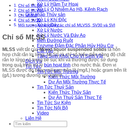
Xử Lý Hầm Tự Hoại
Chỉ số MLSS
Xử Lý Ô Nhiễm Ao Hồ, Kênh Rạch
Chỉ số MLVSS
Giải pháp Thủy sản
Chỉ số SVI
Xử Lý Khí Độc
Chỉ số SV30
Xử Lý Đáy
Mối tương quan giữa các chỉ số MLVSS, SV30 và SVI
Xử Lý Nước
Xử Lý Nước Và Đáy Ao
Chỉ số MLSS
Men Đường Ruột
Enzyme Đậm Đặc Phân Hủy Hữu Cơ
MLSS
viết tắt của
Mixed liquor suspended solids
là hỗn
Cắt Tảo
hợp chất rắn lơ lửng. MLSS là chỉ số biểu diễn nồng độ chất
Tăng Sinh Khối Cho Vi Sinh Vật
rắn lơ lửng có trong bể sục khí và thường được sử dụng
Dịch Vụ
trong quá trình xử lý
bùn hoạt tính
cho nước thải. Đơn vị
Tin Tức
MLSS được đo bằng miligam trên lít (mg/L) hoặc gram trên lít
Tin Tức Môi Trường
(g/L) tương đương với kg/m3.
Kiến Thức Môi Trường
Dự Án Môi Trường Thực Tế
Tin Tức Thuỷ Sản
Kiến Thức Thủy Sản
Dự Án Thuỷ Sản Thực Tế
Tin Tức Sự Kiện
Tin Tức Nội Bộ
Video
Liên Hệ