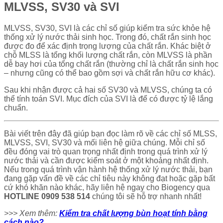
MLVSS, SV30 và SVI
MLVSS, SV30, SVI là các chỉ số giúp kiểm tra sức khỏe hệ
thống xử lý nước thải sinh học. Trong đó, chất rắn sinh học
được đo để xác định trọng lượng của chất rắn. Khác biệt ở
chỗ MLSS là tổng khối lượng chất rắn, còn MLVSS là phần
dễ bay hơi của tổng chất rắn (thường chỉ là chất rắn sinh học
– nhưng cũng có thể bao gồm sợi và chất rắn hữu cơ khác).
Sau khi nhận được cả hai số SV30 và MLVSS, chúng ta có
thể tính toán SVI. Mục đích của SVI là để có được tỷ lệ lắng
chuẩn.
Bài viết trên đây đã giúp bạn đọc làm rõ về các chỉ số MLSS,
MLVSS, SVI, SV30 và mối liên hệ giữa chúng. Mỗi chỉ số
đều đóng vai trò quan trọng nhất định trong quá trình xử lý
nước thải và cần được kiểm soát ở một khoảng nhất định.
Nếu trong quá trình vận hành hệ thống xử lý nước thải, bạn
đang gặp vấn đề về các chỉ tiêu này không đạt hoặc gặp bất
cứ khó khăn nào khác, hãy liên hệ ngay cho Biogency qua
HOTLINE 0909 538 514
chúng tôi sẽ hỗ trợ nhanh nhất!
>>> Xem thêm:
Kiểm tra chất lượng bùn hoạt tính bằng
cách nào?