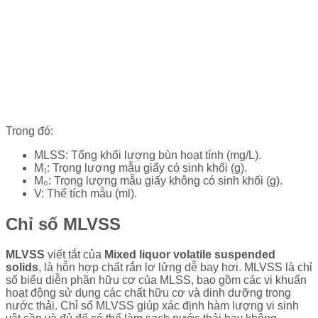
Trong đó:
MLSS: Tổng khối lượng bùn hoạt tính (mg/L).
M₁: Trọng lượng mẫu giấy có sinh khối (g).
M₀: Trọng lượng mẫu giấy không có sinh khối (g).
V: Thể tích mẫu (ml).
Chỉ số MLVSS
MLVSS
viết tắt của
Mixed liquor volatile suspended
solids
, là hỗn hợp chất rắn lơ lửng dễ bay hơi. MLVSS là chỉ
số biểu diễn phần hữu cơ của MLSS, bao gồm các vi khuẩn
hoạt động sử dụng các chất hữu cơ và dinh dưỡng trong
nước thải. Chỉ số MLVSS giúp xác định hàm lượng vi sinh