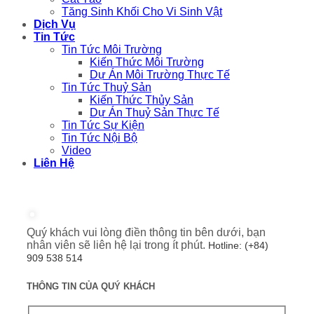
Tăng Sinh Khối Cho Vi Sinh Vật
Dịch Vụ
Tin Tức
Tin Tức Môi Trường
Kiến Thức Môi Trường
Dự Án Môi Trường Thực Tế
Tin Tức Thuỷ Sản
Kiến Thức Thủy Sản
Dự Án Thuỷ Sản Thực Tế
Tin Tức Sự Kiện
Tin Tức Nội Bộ
Video
Liên Hệ
Quý khách vui lòng điền thông tin bên dưới, bạn
nhân viên sẽ liên hệ lại trong ít phút.
Hotline: (+84)
909 538 514
THÔNG TIN CỦA QUÝ KHÁCH