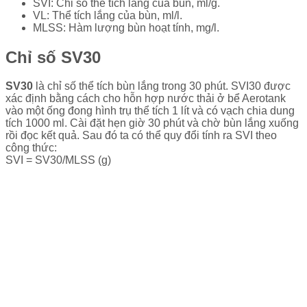
SVI: Chỉ số thể tích lắng của bùn, ml/g.
VL: Thể tích lắng của bùn, ml/l.
MLSS: Hàm lượng bùn hoạt tính, mg/l.
Chỉ số SV30
SV30
là chỉ số thể tích bùn lắng trong 30 phút. SVI30 được
xác định bằng cách cho hỗn hợp nước thải ở bể Aerotank
vào một ống đong hình trụ thể tích 1 lít và có vạch chia dung
tích 1000 ml. Cài đặt hẹn giờ 30 phút và chờ bùn lắng xuống
rồi đọc kết quả. Sau đó ta có thể quy đổi tính ra SVI theo
công thức:
SVI = SV30/MLSS (g)