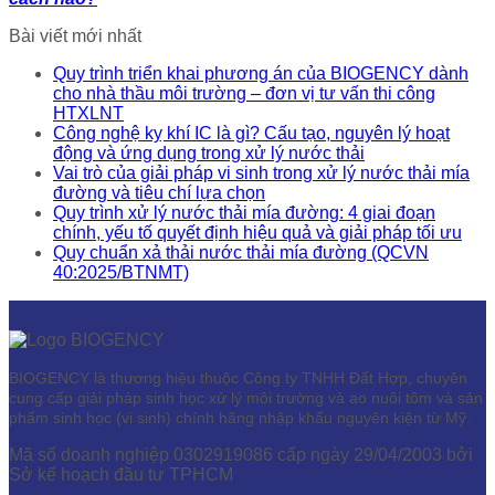
Bài viết mới nhất
Quy trình triển khai phương án của BIOGENCY dành
cho nhà thầu môi trường – đơn vị tư vấn thi công
HTXLNT
Công nghệ kỵ khí IC là gì? Cấu tạo, nguyên lý hoạt
động và ứng dụng trong xử lý nước thải
Vai trò của giải pháp vi sinh trong xử lý nước thải mía
đường và tiêu chí lựa chọn
Quy trình xử lý nước thải mía đường: 4 giai đoạn
chính, yếu tố quyết định hiệu quả và giải pháp tối ưu
Quy chuẩn xả thải nước thải mía đường (QCVN
40:2025/BTNMT)
BIOGENCY là thương hiệu thuộc Công ty TNHH Đất Hợp, chuyên
cung cấp giải pháp sinh học xử lý môi trường và ao nuôi tôm và sản
phẩm sinh học (vi sinh) chính hãng nhập khẩu nguyên kiện từ Mỹ.
Mã số doanh nghiệp 0302919086 cấp ngày 29/04/2003 bởi
Sở kế hoạch đầu tư TPHCM