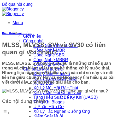
Bỏ qua nội dung
Menu
Kiến thức môi trường
Giới thiệu
Công nghệ
MLSS, MLVSS, SVI và SV30 có liên
Công Nghệ Microbe-Lift
Công Nghệ MBR
quan gì với nhau?
Công Nghệ SBR
Công Nghệ MBBR
MLSS, MLVSS, SVI hay SV30 đều là những chỉ số quan
Công Nghệ AAO
trọng và cần kiểm soát trong hệ thống xử lý nước thải.
Giải pháp Môi trường
Nhưng liệu rằng bạn đã hiểu rõ về các chỉ số này và mối
Xử Lý Nitơ, Amonia
liên hệ giữa chúng? Hãy cùng Biogency tìm hiểu qua bài
Xử Lý BOD, COD, TSS
viết dưới đây, chúng tôi sẽ giải đáp cho bạn.
Xử Lý Bùn
Xử Lý Mùi Hôi Rác Thải
Xử Lý Mùi Hôi Chăn Nuôi
Tăng Hiệu Suất Bể Kỵ Khí (UASB)
Các nội dung chính
Tăng Khí Biogas
Ủ Phân Hữu Cơ
Xử Lý Tắc Nghẽn Đường Ống
Kiểm Soát Muỗi