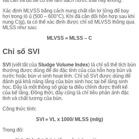
vật cần và đủ để có thể làm sạch nước thải hay không.
Xác định MLVSS bằng cách nung chất rắn lơ lửng để bay
hơi trong lò ủ (500 – 600°C). Khi đã cân đối hỗn hợp sau khi
nung C(g), ta có thể xác định được chỉ số MLVSS thông qua
MLSS như sau:
MLVSS = MLSS – C
Chỉ số SVI
SVI
(viết tắt của
Sludge Volume Index
) là chỉ số thể tích bùn
thường được dùng để đo đặc tính của của hỗn hợp bùn và
nước hoặc bùn vi sinh hoạt tính. Chỉ số SVI được dùng để
đánh giá khả năng lắng của bùn sinh học tại bể lắng sinh
học. Đây là một thông số giúp ta điều chỉnh được thiết kế
của bể lắng. Đồng thời, đây cũng là chỉ tiêu phản ánh đặc
tính và chất lượng của bùn.
Công thức tính:
SVI = VL x 1000/ MLSS (ml/g)
Trong đó: