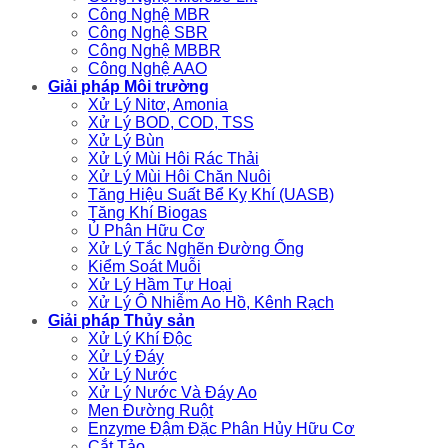
Công Nghệ MBR
Công Nghệ SBR
Công Nghệ MBBR
Công Nghệ AAO
Giải pháp Môi trường
Xử Lý Nitơ, Amonia
Xử Lý BOD, COD, TSS
Xử Lý Bùn
Xử Lý Mùi Hôi Rác Thải
Xử Lý Mùi Hôi Chăn Nuôi
Tăng Hiệu Suất Bể Kỵ Khí (UASB)
Tăng Khí Biogas
Ủ Phân Hữu Cơ
Xử Lý Tắc Nghẽn Đường Ống
Kiểm Soát Muỗi
Xử Lý Hầm Tự Hoại
Xử Lý Ô Nhiễm Ao Hồ, Kênh Rạch
Giải pháp Thủy sản
Xử Lý Khí Độc
Xử Lý Đáy
Xử Lý Nước
Xử Lý Nước Và Đáy Ao
Men Đường Ruột
Enzyme Đậm Đặc Phân Hủy Hữu Cơ
Cắt Tảo