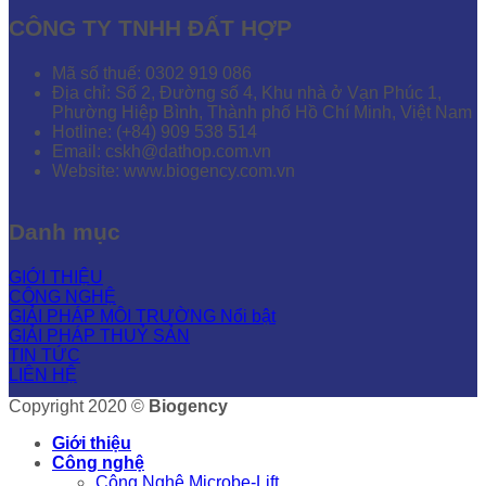
CÔNG TY TNHH ĐẤT HỢP
Mã số thuế: 0302 919 086
Địa chỉ: Số 2, Đường số 4, Khu nhà ở Vạn Phúc 1,
Phường Hiệp Bình, Thành phố Hồ Chí Minh, Việt Nam
Hotline: (+84) 909 538 514
Email: cskh@dathop.com.vn
Website: www.biogency.com.vn
Danh mục
GIỚI THIỆU
CÔNG NGHỆ
GIẢI PHÁP MÔI TRƯỜNG
GIẢI PHÁP THUỶ SẢN
TIN TỨC
LIÊN HỆ
Copyright 2020 ©
Biogency
Giới thiệu
Công nghệ
Công Nghệ Microbe-Lift