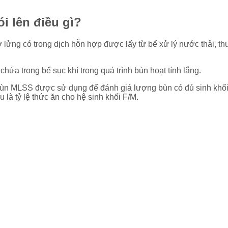
i lên điều gì?
lửng có trong dịch hỗn hợp được lấy từ bể xử lý nước thải, thư
hứa trong bể sục khí trong quá trình bùn hoạt tính lắng.
 bùn MLSS được sử dụng để đánh giá lượng bùn có đủ sinh khối
là tỷ lệ thức ăn cho hệ sinh khối F/M.