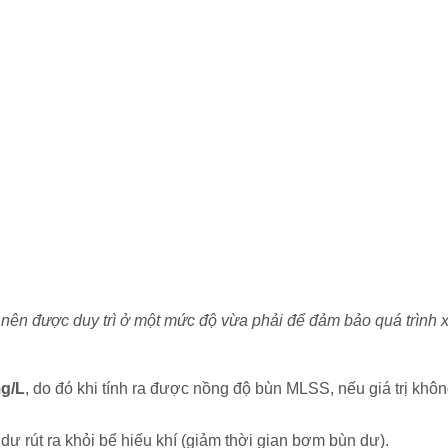
n được duy trì ở một mức độ vừa phải để đảm bảo quá trình xử 
mg/L
, do đó khi tính ra được nồng độ bùn MLSS, nếu giá trị kh
ư rút ra khỏi bể hiếu khí (giảm thời gian bơm bùn dư).