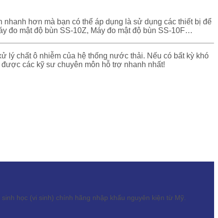
h nhanh hơn mà bạn có thể áp dụng là sử dụng các thiết bị để
: Máy đo mật độ bùn SS-10Z, Máy đo mật độ bùn SS-10F…
 xử lý chất ô nhiễm của hệ thống nước thải. Nếu có bất kỳ khó
 được các kỹ sư chuyên môn hỗ trợ nhanh nhất!
inh học (vi sinh) chính hãng nhập khẩu nguyên kiện từ Mỹ.