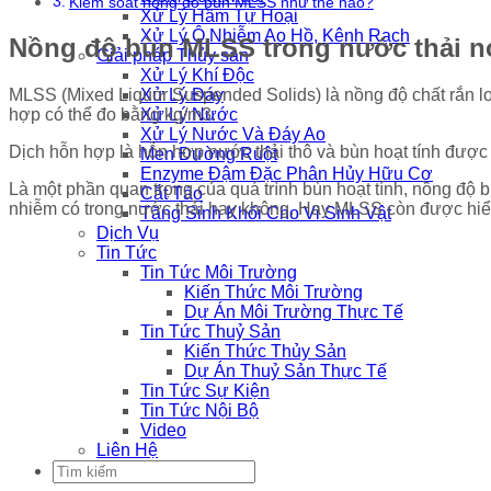
Kiểm soát nồng độ bùn MLSS như thế nào?
Xử Lý Hầm Tự Hoại
Xử Lý Ô Nhiễm Ao Hồ, Kênh Rạch
Nồng độ bùn MLSS trong nước thải nó
Giải pháp Thủy sản
Xử Lý Khí Độc
Xử Lý Đáy
MLSS (Mixed Liquor Suspended Solids) là nồng độ chất rắn lơ 
Xử Lý Nước
hợp có thể đo bằng kg/m3.
Xử Lý Nước Và Đáy Ao
Dịch hỗn hợp là hỗn hợp nước thải thô và bùn hoạt tính được c
Men Đường Ruột
Enzyme Đậm Đặc Phân Hủy Hữu Cơ
Là một phần quan trọng của quá trình bùn hoạt tính, nồng độ
Cắt Tảo
nhiễm có trong nước thải hay không. Hay MLSS còn được hiểu 
Tăng Sinh Khối Cho Vi Sinh Vật
Dịch Vụ
Tin Tức
Tin Tức Môi Trường
Kiến Thức Môi Trường
Dự Án Môi Trường Thực Tế
Tin Tức Thuỷ Sản
Kiến Thức Thủy Sản
Dự Án Thuỷ Sản Thực Tế
Tin Tức Sự Kiện
Tin Tức Nội Bộ
Video
Liên Hệ