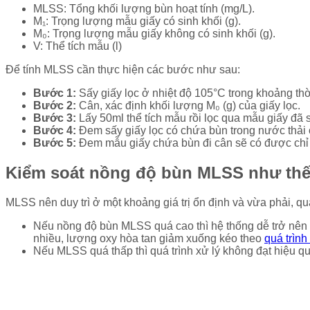
MLSS: Tổng khối lượng bùn hoạt tính (mg/L).
M₁: Trọng lượng mẫu giấy có sinh khối (g).
M₀: Trọng lượng mẫu giấy không có sinh khối (g).
V: Thể tích mẫu (l)
Để tính MLSS cần thực hiện các bước như sau:
Bước 1:
Sấy giấy lọc ở nhiệt độ 105°C trong khoảng thời
Bước 2:
Cân, xác định khối lượng M₀ (g) của giấy lọc.
Bước 3:
Lấy 50ml thể tích mẫu rồi lọc qua mẫu giấy đã 
Bước 4:
Đem sấy giấy lọc có chứa bùn trong nước thải ở 
Bước 5:
Đem mẫu giấy chứa bùn đi cân sẽ có được chỉ 
Kiểm soát nồng độ bùn MLSS như th
MLSS nên duy trì ở một khoảng giá trị ổn định và vừa phải, q
Nếu nồng độ bùn MLSS quá cao thì hệ thống dễ trở nên q
nhiều, lượng oxy hòa tan giảm xuống kéo theo
quá trình
Nếu MLSS quá thấp thì quá trình xử lý không đạt hiệu qu