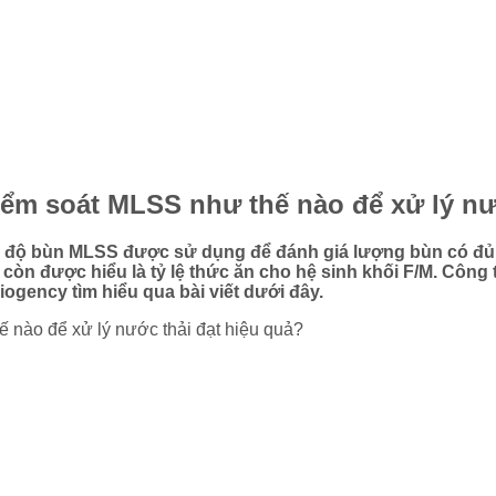
ểm soát MLSS như thế nào để xử lý nướ
ng độ bùn MLSS được sử dụng để đánh giá lượng bùn có đủ 
còn được hiểu là tỷ lệ thức ăn cho hệ sinh khối F/M. Côn
ogency tìm hiểu qua bài viết dưới đây.