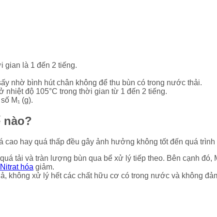
 gian là 1 đến 2 tiếng.
sấy nhờ bình hút chân không để thu bùn có trong nước thải.
nhiệt độ 105°C trong thời gian từ 1 đến 2 tiếng.
số M₁ (g).
ế nào?
uá cao hay quá thấp đều gây ảnh hưởng không tốt đến quá trình 
uá tải và tràn lượng bùn qua bể xử lý tiếp theo. Bên cạnh đó,
 Nitrat hóa
giảm.
ả, không xử lý hết các chất hữu cơ có trong nước và không đảm