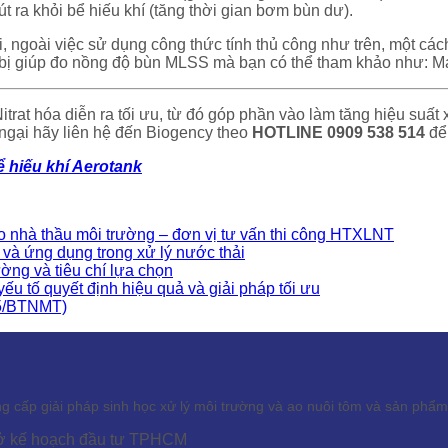
t ra khỏi bể hiếu khí (tăng thời gian bơm bùn dư).
 ngoài việc sử dụng công thức tính thủ công như trên, một các
iết bị giúp đo nồng độ bùn MLSS mà bạn có thể tham khảo như
itrat hóa diễn ra tối ưu, từ đó góp phần vào làm tăng hiệu suất
ngại hãy liên hệ đến Biogency theo
HOTLINE 0909 538 514
để
ể hiếu khí Aerotank
 nhà thầu môi trường – đơn vị tư vấn thi công HTXLNT
 và ứng dụng trong xử lý nước thải
ường và tiêu chí lựa chọn
yếu tố quyết định hiệu quả và giải pháp tối ưu
25/BTNMT)
ấp giải pháp sinh học xử lý môi trường và ao nuôi tôm và sản phẩm s
Sở kế hoạch đầu tư TPHCM