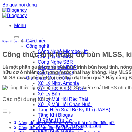
Bỏ qua nội dung
Menu
Giới thiệu
Kiến thức môi trường
Công nghệ
Công Nghệ Microbe-Lift
Công thức tính Nồng độ bùn MLSS, ki
Công Nghệ MBR
Công Nghệ SBR
Là một phần quan trọng của quá trình bùn hoạt tính, nồ
Công Nghệ MBBR
hữu cơ ô nhiễm có trong nước thải hay không. Hay MLSS 
Công Nghệ AAO
MLSS ra sao để xử lý nước thải đạt hiệu quả? Hãy cùng Bi
Giải pháp Môi trường
Xử Lý Nitơ, Amonia
Xử Lý BOD, COD, TSS
Xử Lý Bùn
Các nội dung chính
Xử Lý Mùi Hôi Rác Thải
Xử Lý Mùi Hôi Chăn Nuôi
Tăng Hiệu Suất Bể Kỵ Khí (UASB)
Tăng Khí Biogas
Ủ Phân Hữu Cơ
Nồng độ bùn MLSS trong nước thải nói lên điều gì?
Xử Lý Tắc Nghẽn Đường Ống
Công thức tính nồng độ bùn MLSS
Kiểm Soát Muỗi