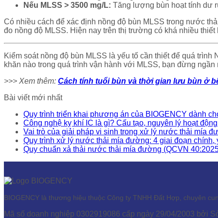
Nếu MLSS > 3500 mg/L:
Tăng lượng bùn hoạt tính dư rú
Có nhiều cách để xác định nồng độ bùn MLSS trong nước thải,
đo nồng độ MLSS. Hiện nay trên thị trường có khá nhiều th
Kiểm soát nồng độ bùn MLSS là yếu tố cần thiết để quá trình N
khăn nào trong quá trình vận hành với MLSS, bạn đừng ngần 
>>> Xem thêm:
Cách tính tuổi bùn và thời gian lưu bùn ở b
Bài viết mới nhất
Quy trình triển khai phương án của BIOGENCY dành cho
Công nghệ kỵ khí IC là gì? Cấu tạo, nguyên lý hoạt động
Vai trò của giải pháp vi sinh trong xử lý nước thải mía đ
Quy trình xử lý nước thải mía đường: 4 giai đoạn chính, 
Quy chuẩn xả thải nước thải mía đường (QCVN 40:20
BIOGENCY là thương hiệu thuộc Công ty TNHH Đất Hợp, chuyên cung c
Mã số doanh nghiệp 0302919086 cấp ngày 29/04/2003 bởi 