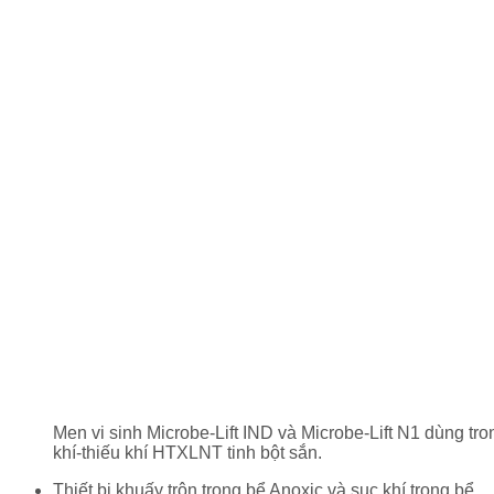
Men vi sinh Microbe-Lift IND và Microbe-Lift N1 dùng tr
khí-thiếu khí HTXLNT tinh bột sắn.
Thiết bị khuấy trộn trong bể Anoxic và sục khí trong bể