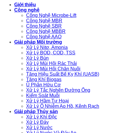
Giới thiệu
Công nghệ
Công Nghệ Microbe-Lift
Công Nghệ MBR
Công Nghệ SBR
Công Nghệ MBBR
Công Nghệ AAO
Giải pháp Môi trường
Xử Lý Nitơ, Amonia
Xử Lý BOD, COD, TSS
Xử Lý Bùn
Xử Lý Mùi Hôi Rác Thải
Xử Lý Mùi Hôi Chăn Nuôi
Tăng Hiệu Suất Bể Kỵ Khí (UASB)
Tăng Khí Biogas
Ủ Phân Hữu Cơ
Xử Lý Tắc Nghẽn Đường Ống
Kiểm Soát Muỗi
Xử Lý Hầm Tự Hoại
Xử Lý Ô Nhiễm Ao Hồ, Kênh Rạch
Giải pháp Thủy sản
Xử Lý Khí Độc
Xử Lý Đáy
Xử Lý Nước
Xử Lý Nước Và Đáy Ao