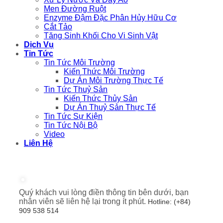
Men Đường Ruột
Enzyme Đậm Đặc Phân Hủy Hữu Cơ
Cắt Tảo
Tăng Sinh Khối Cho Vi Sinh Vật
Dịch Vụ
Tin Tức
Tin Tức Môi Trường
Kiến Thức Môi Trường
Dự Án Môi Trường Thực Tế
Tin Tức Thuỷ Sản
Kiến Thức Thủy Sản
Dự Án Thuỷ Sản Thực Tế
Tin Tức Sự Kiện
Tin Tức Nội Bộ
Video
Liên Hệ
Quý khách vui lòng điền thông tin bên dưới, bạn
nhân viên sẽ liên hệ lại trong ít phút.
Hotline: (+84)
909 538 514