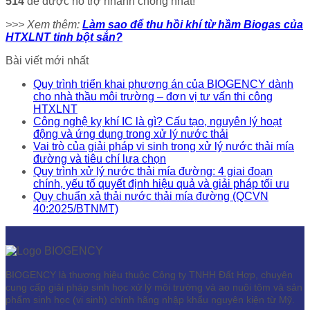
514
để được hỗ trợ nhanh chóng nhất!
>>> Xem thêm:
Làm sao để thu hồi khí từ hầm Biogas của
HTXLNT tinh bột sắn?
Bài viết mới nhất
Quy trình triển khai phương án của BIOGENCY dành
cho nhà thầu môi trường – đơn vị tư vấn thi công
HTXLNT
Công nghệ kỵ khí IC là gì? Cấu tạo, nguyên lý hoạt
động và ứng dụng trong xử lý nước thải
Vai trò của giải pháp vi sinh trong xử lý nước thải mía
đường và tiêu chí lựa chọn
Quy trình xử lý nước thải mía đường: 4 giai đoạn
chính, yếu tố quyết định hiệu quả và giải pháp tối ưu
Quy chuẩn xả thải nước thải mía đường (QCVN
40:2025/BTNMT)
BIOGENCY là thương hiệu thuộc Công ty TNHH Đất Hợp, chuyên
cung cấp giải pháp sinh học xử lý môi trường và ao nuôi tôm và sản
phẩm sinh học (vi sinh) chính hãng nhập khẩu nguyên kiện từ Mỹ.