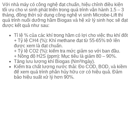
Với nhà máy có công nghệ đạt chuẩn, hiệu chỉnh điều kiện
tối ưu cho vi sinh phát triển trong quá trình vận hành 1.5 – 3
tháng, đồng thời sử dụng công nghệ vi sinh Microbe-Lift thì
quá trình nuôi dưỡng hầm Biogas và hệ xử lý sinh học sẽ đạt
được kết quả như sau:
Tỉ lệ % của các khí trong hầm có lợi cho việc thu khí đốt
+ Tỷ lệ CH4 (%): Khí methane đạt từ 55-65% trở lên
được xem là đạt chuẩn.
+ Tỷ lệ CO2 (%): kiểm tra mức giảm so với ban đầu.
+ Nồng độ H2S (ppm): Mục tiêu là giảm 80 – 90%.
Tăng lưu lượng khí Biogas (Nm³/ngày).
Kiểm tra chất lượng nước thải: Đo COD, BOD, và kiềm
để xem quá trình phân hủy hữu cơ có hiệu quả. Đảm
bảo hiệu suất xử lý hơn 90%.