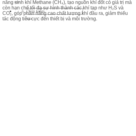
năng sinh khí Methane (CH₄), tạo nguồn khí đốt có giá trị mà
còn hạn chế tối đa sự hình thành các khí tạp như H₂S và
CO₂, góp phần nâng cao chất lượng khí đầu ra, giảm thiểu
tác động tiêu cực đến thiết bị và môi trường.