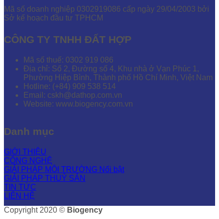
Mã số doanh nghiệp 0302919086 cấp ngày 29/04/2003 bởi
Sở kế hoạch đầu tư TPHCM
CÔNG TY TNHH ĐẤT HỢP
Mã số thuế: 0302 919 086
Địa chỉ: Số 2, Đường số 4, Khu nhà ở Vạn Phúc 1,
Phường Hiệp Bình, Thành phố Hồ Chí Minh, Việt Nam
Hotline: (+84) 909 538 514
Email: cskh@dathop.com.vn
Website: www.biogency.com.vn
Danh mục
GIỚI THIỆU
CÔNG NGHỆ
GIẢI PHÁP MÔI TRƯỜNG
GIẢI PHÁP THUỶ SẢN
TIN TỨC
LIÊN HỆ
Copyright 2020 ©
Biogency