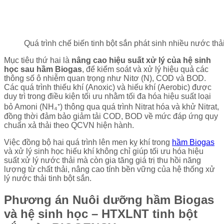
Quá trình chế biến tinh bột sắn phát sinh nhiều nước thải
Mục tiêu thứ hai là
nâng cao hiệu suất xử lý của hệ sinh
học sau hầm Biogas
, để kiểm soát và xử lý hiệu quả các
thông số ô nhiễm quan trọng như Nitơ (N), COD và BOD.
Các quá trình thiếu khí (Anoxic) và hiếu khí (Aerobic) được
duy trì trong điều kiện tối ưu nhằm tối đa hóa hiệu suất loại
bỏ Amoni (NH₄⁺) thông qua quá trình Nitrat hóa và khử Nitrat,
đồng thời đảm bảo giảm tải COD, BOD về mức đáp ứng quy
chuẩn xả thải theo QCVN hiện hành.
Việc đồng bộ hai quá trình lên men kỵ khí trong
hầm Biogas
và xử lý sinh học hiếu khí không chỉ giúp tối ưu hóa hiệu
suất xử lý nước thải mà còn gia tăng giá trị thu hồi năng
lượng từ chất thải, nâng cao tính bền vững của hệ thống xử
lý nước thải tinh bột sắn.
Phương án Nuôi dưỡng hầm Biogas
và hệ sinh học – HTXLNT tinh bột