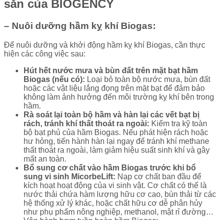
sắn của BIOGENCY
– Nuôi dưỡng hầm kỵ khí Biogas:
Để nuôi dưỡng và khởi động hầm kỵ khí Biogas, cần thực
hiện các công việc sau:
Hút hết nước mưa và bùn đất trên mặt bạt hầm
Biogas (nếu có):
Loại bỏ toàn bộ nước mưa, bùn đất
hoặc các vật liệu lắng đọng trên mặt bạt để đảm bảo
không làm ảnh hưởng đến môi trường kỵ khí bên trong
hầm.
Rà soát lại toàn bộ hầm và hàn lại các vết bạt bị
rách, tránh khí thất thoát ra ngoài:
Kiểm tra kỹ toàn
bộ bạt phủ của hầm Biogas. Nếu phát hiện rách hoặc
hư hỏng, tiến hành hàn lại ngay để tránh khí methane
thất thoát ra ngoài, làm giảm hiệu suất sinh khí và gây
mất an toàn.
Bổ sung cơ chất vào hầm Biogas trước khi bổ
sung vi sinh MicorbeLift:
Nạp cơ chất ban đầu để
kích hoạt hoạt động của vi sinh vật. Cơ chất có thể là
nước thải chứa hàm lượng hữu cơ cao, bùn thải từ các
hệ thống xử lý khác, hoặc chất hữu cơ dễ phân hủy
như phụ phẩm nông nghiệp, methanol, mật rỉ đường…