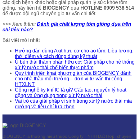
các dịch bệnh khác hoặc giải pháp quản lý sức khỏe tôm
giống, hãy liên hệ
BIOGENCY
qua
HOTLINE 0909 538 514
để được đội ngũ chuyên gia tư vấn chi tiết.
>>> Xem thêm:
Đánh giá chất lượng tôm giống dựa trên
chỉ tiêu nào?
Bài viết mới nhất
Hướng dẫn dùng Axit hữu cơ cho ao tôm: Liều lượng,
thời điểm và cách dùng đúng kỹ thuật
Ủ bùn thải thành phân hữu cơ: Giải pháp cho hệ thống
xử lý nước thải chế biến thực phẩm
Quy trình triển khai phương án của BIOGENCY dành
cho nhà thầu môi trường – đơn vị tư vấn thi công
HTXLNT
Công nghệ kỵ khí IC là gì? Cấu tạo, nguyên lý hoạt
động và ứng dụng trong xử lý nước thải
Vai trò của giải pháp vi sinh trong xử lý nước thải mía
đường và tiêu chí lựa chọn
BIOGENCY là thương hiệu thuộc Công ty TNHH Đất Hợp, chuyên