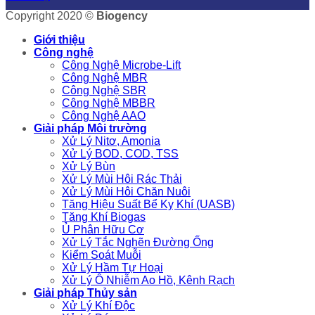
Copyright 2020 ©
Biogency
Giới thiệu
Công nghệ
Công Nghệ Microbe-Lift
Công Nghệ MBR
Công Nghệ SBR
Công Nghệ MBBR
Công Nghệ AAO
Giải pháp Môi trường
Xử Lý Nitơ, Amonia
Xử Lý BOD, COD, TSS
Xử Lý Bùn
Xử Lý Mùi Hôi Rác Thải
Xử Lý Mùi Hôi Chăn Nuôi
Tăng Hiệu Suất Bể Kỵ Khí (UASB)
Tăng Khí Biogas
Ủ Phân Hữu Cơ
Xử Lý Tắc Nghẽn Đường Ống
Kiểm Soát Muỗi
Xử Lý Hầm Tự Hoại
Xử Lý Ô Nhiễm Ao Hồ, Kênh Rạch
Giải pháp Thủy sản
Xử Lý Khí Độc