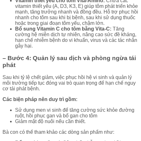
Vitamin thiết yếu cho tôm Vita-Amino:
Chứa các
vitamin thiết yếu (A, D3, K3, E) giúp tôm phát triển khỏe
mạnh, tăng trưởng nhanh và đồng đều. Hỗ trợ phục hồi
nhanh cho tôm sau khi bị bệnh, sau khi sử dụng thuốc
hoặc trong giai đoạn tôm yếu, chậm lớn.
Bổ sung Vitamin C cho tôm bằng Vita-C:
Tăng
cường hệ miễn dịch tự nhiên, nâng cao sức đề kháng,
hạn chế nhiễm bệnh do vi khuẩn, virus và các tác nhân
gây hại.
– Bước 4: Quản lý sau dịch và phòng ngừa tái
phát
Sau khi tỷ lệ chết giảm, việc phục hồi hệ vi sinh và quản lý
môi trường tiếp tục đóng vai trò quan trọng để hạn chế nguy
cơ tái phát bệnh.
Các biện pháp nên duy trì gồm:
Sử dụng men vi sinh để tăng cường sức khỏe đường
ruột, hồi phục gan và bổ gan cho tôm
Giảm mật độ nuôi nếu cần thiết.
Bà con có thể tham khảo các dòng sản phẩm như: