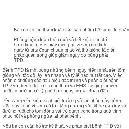
Bà con có thể tham khảo các sản phẩm bổ sung để quản
Phòng bệnh luôn hiệu quả và tiết kiệm chi phí
hơn điều trị. Việc xây dựng hệ vi sinh ổn định
ngay từ giai đoạn chuẩn bị ao và thả giống là giải
pháp quan trọng giúp giảm nguy cơ bùng phát
TPD.
Bệnh TPD là một trong những bệnh nguy hiểm nhất trên tôm
giống với tốc độ lây lan nhanh và tỷ lệ hao hụt rất cao. Việc
nhận biết đúng các dấu hiệu đặc trưng và phân biệt bệnh
TPD với bệnh đục cơ, cong thân và EMS, sẽ giúp người
nuôi có hướng xử lý phù hợp ngay từ giai đoạn đầu.
Bên cạnh việc kiểm soát môi trường và tác nhân gây bệnh,
việc duy trì hệ vi sinh có lợi, tăng cường sức khỏe gan tụy và
đường ruột cho tôm đóng vai trò quan trọng trong quá trình
phục hồi và phòng ngừa tái phát bệnh.
Nếu bà con cần hỗ trợ kỹ thuật về phân biệt bệnh TPD với