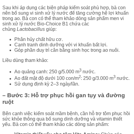
Sau khi áp dụng các biện pháp kiểm soát phù hợp, bà con
nên bổ sung vi sinh xử lý nước để tăng cường hệ lợi khuẩn
trong ao. Bà con có thể tham khảo dòng sản phẩm men vi
sinh xử lý nước Bio-Choice B1 chứa các
chủng
Lactobacillus
giúp:
Phân hủy chất hữu cơ.
Cạnh tranh dinh dưỡng với vi khuẩn bất lợi.
Góp phần duy trì cân bằng sinh học trong ao nuôi.
Liều dùng tham khảo:
3
Ao quảng canh: 250 g/5.000 m
nước.
2
3
Ao đất mật độ dưới 100 con/m
: 250 g/3.000 m
nước.
Sử dụng định kỳ 2–3 ngày/lần.
– Bước 3: Hỗ trợ phục hồi gan tụy và đường
ruột
Bên cạnh việc kiểm soát mầm bệnh, cần hỗ trợ tôm phục hồi
sức khỏe thông qua bổ sung dinh dưỡng và vitamin thiết
yếu. Bà con có thể tham khảo các dòng sản phẩm: