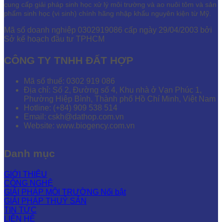
cung cấp giải pháp sinh học xử lý môi trường và ao nuôi tôm và sản
phẩm sinh học (vi sinh) chính hãng nhập khẩu nguyên kiện từ Mỹ.
Mã số doanh nghiệp 0302919086 cấp ngày 29/04/2003 bởi
Sở kế hoạch đầu tư TPHCM
CÔNG TY TNHH ĐẤT HỢP
Mã số thuế: 0302 919 086
Địa chỉ: Số 2, Đường số 4, Khu nhà ở Vạn Phúc 1,
Phường Hiệp Bình, Thành phố Hồ Chí Minh, Việt Nam
Hotline: (+84) 909 538 514
Email: cskh@dathop.com.vn
Website: www.biogency.com.vn
Danh mục
GIỚI THIỆU
CÔNG NGHỆ
GIẢI PHÁP MÔI TRƯỜNG
GIẢI PHÁP THUỶ SẢN
TIN TỨC
LIÊN HỆ