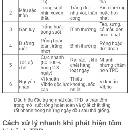
15)
thả
Trong suốt,
Trắng đục
Bình thường
Màu sắc
2
nhìn xuyên
như vôi, thân
hoặc hơi
thân
thấu
cong
nhạt
Teo, sưng,
Trắng hoặc
3
Gan tụy
Bình thường
có màu đen
trong suốt
hoặc nhạt
Rỗng hoàn
Đường
Rỗng hoặc
4
toàn, trắng
Bình thường
ruột
đứt đoạn
nhợt
Cực nhanh
Rải rác, ít khi
Nhanh
Tốc độ
(80-100%
5
chết hàng
nhưng chậm
chết
trong 2-3
loạt ngay
hơn TPD
ngày)
Vi khuẩn
Thiếu
Nguyên
Vi khuẩn
6
Vibrio độc lực
khoáng, sốc
nhân
Vibrio
cao
nhiệt
Dấu hiệu đặc trưng nhất của TPD là thân tôm
trong mờ, ruột rỗng hoàn toàn và tỷ lệ chết tăng
rất nhanh trong những ngày đầu sau thả giống.
Cách xử lý nhanh khi phát hiện tôm