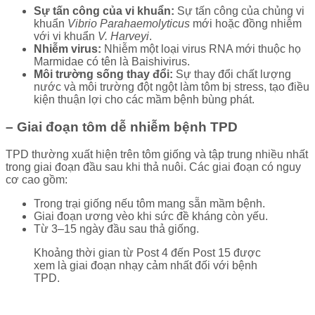
Sự tấn công của vi khuẩn:
Sự tấn công của chủng vi
khuẩn
Vibrio Parahaemolyticus
mới hoặc đồng nhiễm
với vi khuẩn
V. Harveyi
.
Nhiễm virus:
Nhiễm một loại virus RNA mới thuộc họ
Marmidae có tên là Baishivirus.
Môi trường sống thay đổi:
Sự thay đổi chất lượng
nước và môi trường đột ngột làm tôm bị stress, tạo điều
kiện thuận lợi cho các mầm bệnh bùng phát.
– Giai đoạn tôm dễ nhiễm bệnh TPD
TPD thường xuất hiện trên tôm giống và tập trung nhiều nhất
trong giai đoạn đầu sau khi thả nuôi. Các giai đoạn có nguy
cơ cao gồm:
Trong trại giống nếu tôm mang sẵn mầm bệnh.
Giai đoạn ương vèo khi sức đề kháng còn yếu.
Từ 3–15 ngày đầu sau thả giống.
Khoảng thời gian từ Post 4 đến Post 15 được
xem là giai đoạn nhạy cảm nhất đối với bệnh
TPD.