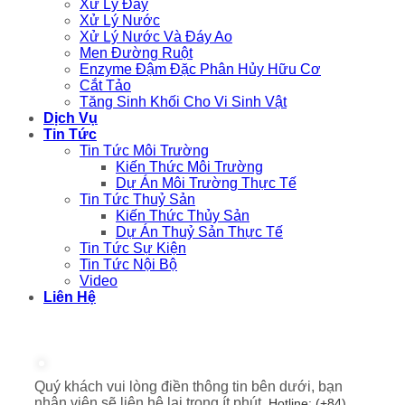
Xử Lý Đáy
Xử Lý Nước
Xử Lý Nước Và Đáy Ao
Men Đường Ruột
Enzyme Đậm Đặc Phân Hủy Hữu Cơ
Cắt Tảo
Tăng Sinh Khối Cho Vi Sinh Vật
Dịch Vụ
Tin Tức
Tin Tức Môi Trường
Kiến Thức Môi Trường
Dự Án Môi Trường Thực Tế
Tin Tức Thuỷ Sản
Kiến Thức Thủy Sản
Dự Án Thuỷ Sản Thực Tế
Tin Tức Sự Kiện
Tin Tức Nội Bộ
Video
Liên Hệ
Quý khách vui lòng điền thông tin bên dưới, bạn
nhân viên sẽ liên hệ lại trong ít phút.
Hotline: (+84)