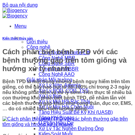
Bỏ qua nội dung
Menu
Kiến thức thủy sản
Giới thiệu
Công nghệ
Cách phân biệt bệnh TPD với các
Công Nghệ Microbe-Lift
Công Nghệ MBR
bệnh thường gặp trên tôm giống và
Công Nghệ SBR
hướng xử lý nhanh
Công Nghệ MBBR
Công Nghệ AAO
Giải pháp Môi trường
Bệnh TPD là một trong những bệnh nguy hiểm trên tôm
Xử Lý Nitơ, Amonia
giống, có thể gây hao hụt từ 80-100% chỉ trong 2-3 ngày
Xử Lý BOD, COD, TSS
nếu không phát hiện và xử lý sớm. Trên thực tế nhiều bà
Xử Lý Bùn
con thường khó phân biệt bệnh TPD, dễ nhầm lẫn với
Xử Lý Mùi Hôi Rác Thải
các bệnh thường gặp khác như cong thân, đục cơ, EMS,
Xử Lý Mùi Hôi Chăn Nuôi
… do có nhiều biểu hiện tương đồng.
Tăng Hiệu Suất Bể Kỵ Khí (UASB)
Tăng Khí Biogas
Ủ Phân Hữu Cơ
Xử Lý Tắc Nghẽn Đường Ống
Kiểm Soát Muỗi