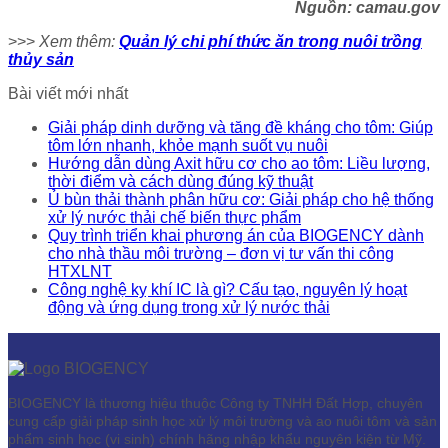
Nguồn: camau.gov
>>>
Xem thêm:
Quản lý chi phí thức ăn trong nuôi trồng
thủy sản
Bài viết mới nhất
Giải pháp dinh dưỡng và tăng đề kháng cho tôm: Giúp
tôm lớn nhanh, khỏe mạnh suốt vụ nuôi
Hướng dẫn dùng Axit hữu cơ cho ao tôm: Liều lượng,
thời điểm và cách dùng đúng kỹ thuật
Ủ bùn thải thành phân hữu cơ: Giải pháp cho hệ thống
xử lý nước thải chế biến thực phẩm
Quy trình triển khai phương án của BIOGENCY dành
cho nhà thầu môi trường – đơn vị tư vấn thi công
HTXLNT
Công nghệ kỵ khí IC là gì? Cấu tạo, nguyên lý hoạt
động và ứng dụng trong xử lý nước thải
BIOGENCY là thương hiệu thuộc Công ty TNHH Đất Hợp, chuyên
cung cấp giải pháp sinh học xử lý môi trường và ao nuôi tôm và sản
phẩm sinh học (vi sinh) chính hãng nhập khẩu nguyên kiện từ Mỹ.