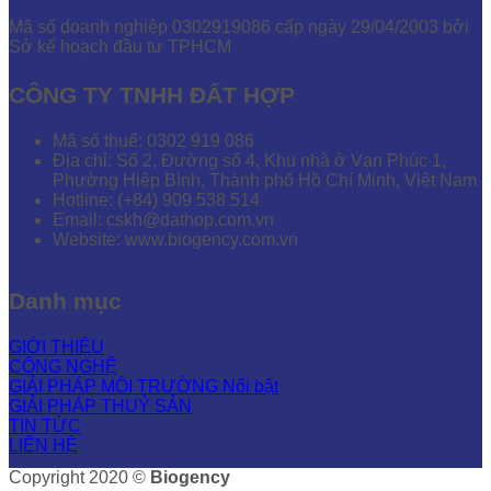
Mã số doanh nghiệp 0302919086 cấp ngày 29/04/2003 bởi
Sở kế hoạch đầu tư TPHCM
CÔNG TY TNHH ĐẤT HỢP
Mã số thuế: 0302 919 086
Địa chỉ: Số 2, Đường số 4, Khu nhà ở Vạn Phúc 1,
Phường Hiệp Bình, Thành phố Hồ Chí Minh, Việt Nam
Hotline: (+84) 909 538 514
Email: cskh@dathop.com.vn
Website: www.biogency.com.vn
Danh mục
GIỚI THIỆU
CÔNG NGHỆ
GIẢI PHÁP MÔI TRƯỜNG
GIẢI PHÁP THUỶ SẢN
TIN TỨC
LIÊN HỆ
Copyright 2020 ©
Biogency