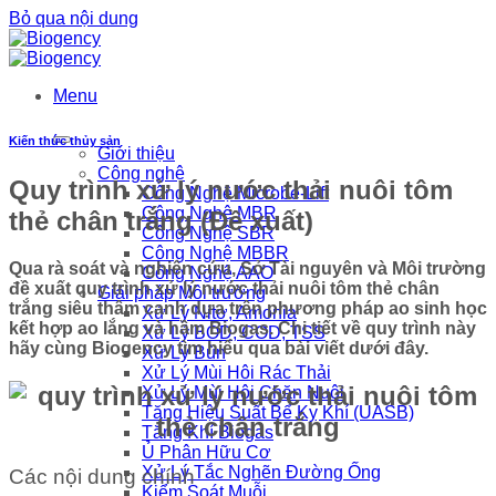
Bỏ qua nội dung
Menu
Kiến thức thủy sản
Giới thiệu
Công nghệ
Quy trình xử lý nước thải nuôi tôm
Công Nghệ Microbe-Lift
Công Nghệ MBR
thẻ chân trắng (Đề xuất)
Công Nghệ SBR
Công Nghệ MBBR
Qua rà soát và nghiên cứu, Sở Tài nguyên và Môi trường
Công Nghệ AAO
đề xuất quy trình xử lý nước thải nuôi tôm thẻ chân
Giải pháp Môi trường
trắng siêu thâm canh dựa trên phương pháp ao sinh học
Xử Lý Nitơ, Amonia
kết hợp ao lắng và hầm Biogas. Chi tiết về quy trình này
Xử Lý BOD, COD, TSS
hãy cùng Biogency tìm hiểu qua bài viết dưới đây.
Xử Lý Bùn
Xử Lý Mùi Hôi Rác Thải
Xử Lý Mùi Hôi Chăn Nuôi
Tăng Hiệu Suất Bể Kỵ Khí (UASB)
Tăng Khí Biogas
Ủ Phân Hữu Cơ
Xử Lý Tắc Nghẽn Đường Ống
Các nội dung chính
Kiểm Soát Muỗi