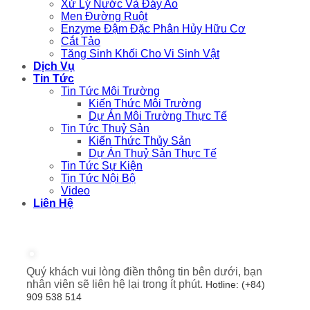
Xử Lý Nước Và Đáy Ao
Men Đường Ruột
Enzyme Đậm Đặc Phân Hủy Hữu Cơ
Cắt Tảo
Tăng Sinh Khối Cho Vi Sinh Vật
Dịch Vụ
Tin Tức
Tin Tức Môi Trường
Kiến Thức Môi Trường
Dự Án Môi Trường Thực Tế
Tin Tức Thuỷ Sản
Kiến Thức Thủy Sản
Dự Án Thuỷ Sản Thực Tế
Tin Tức Sự Kiện
Tin Tức Nội Bộ
Video
Liên Hệ
Quý khách vui lòng điền thông tin bên dưới, bạn
nhân viên sẽ liên hệ lại trong ít phút.
Hotline: (+84)
909 538 514