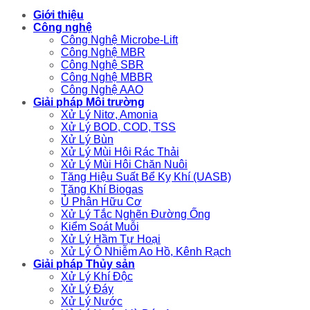
Giới thiệu
Công nghệ
Công Nghệ Microbe-Lift
Công Nghệ MBR
Công Nghệ SBR
Công Nghệ MBBR
Công Nghệ AAO
Giải pháp Môi trường
Xử Lý Nitơ, Amonia
Xử Lý BOD, COD, TSS
Xử Lý Bùn
Xử Lý Mùi Hôi Rác Thải
Xử Lý Mùi Hôi Chăn Nuôi
Tăng Hiệu Suất Bể Kỵ Khí (UASB)
Tăng Khí Biogas
Ủ Phân Hữu Cơ
Xử Lý Tắc Nghẽn Đường Ống
Kiểm Soát Muỗi
Xử Lý Hầm Tự Hoại
Xử Lý Ô Nhiễm Ao Hồ, Kênh Rạch
Giải pháp Thủy sản
Xử Lý Khí Độc
Xử Lý Đáy
Xử Lý Nước