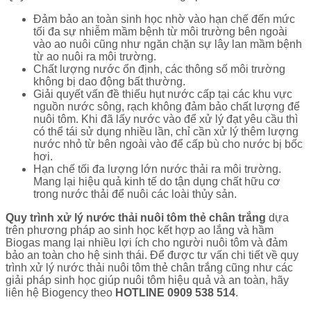
Đảm bảo an toàn sinh học nhờ vào hạn chế đến mức
tối đa sự nhiễm mầm bệnh từ môi trường bên ngoài
vào ao nuôi cũng như ngăn chặn sự lây lan mầm bệnh
từ ao nuôi ra môi trường.
Chất lượng nước ổn định, các thông số môi trường
không bị dao động bất thường.
Giải quyết vấn đề thiếu hụt nước cấp tại các khu vực
nguồn nước sông, rạch không đảm bảo chất lượng để
nuôi tôm. Khi đã lấy nước vào để xử lý đạt yêu cầu thì
có thể tái sử dụng nhiều lần, chỉ cần xử lý thêm lượng
nước nhỏ từ bên ngoài vào để cấp bù cho nước bị bốc
hơi.
Hạn chế tối đa lượng lớn nước thải ra môi trường.
Mang lại hiệu quả kinh tế do tận dụng chất hữu cơ
trong nước thải để nuôi các loài thủy sản.
Quy trình xử lý nước thải nuôi tôm thẻ chân trắng
dựa
trên phương pháp ao sinh học kết hợp ao lắng và hầm
Biogas mang lại nhiều lợi ích cho người nuôi tôm và đảm
bảo an toàn cho hệ sinh thái. Để được tư vấn chi tiết về quy
trình xử lý nước thải nuôi tôm thẻ chân trắng cũng như các
giải pháp sinh học giúp nuôi tôm hiệu quả và an toàn, hãy
liên hệ Biogency theo
HOTLINE 0909 538 514
.