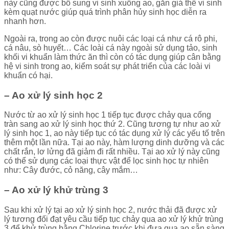
này cũng được bổ sung vi sinh xuống ao, gắn giá thể vi sinh
kèm quạt nước giúp quá trình phân hủy sinh học diễn ra
nhanh hơn.
Ngoài ra, trong ao còn được nuôi các loại cá như cá rô phi,
cá nâu, sò huyết… Các loài cá này ngoài sử dụng tảo, sinh
khối vi khuẩn làm thức ăn thì còn có tác dụng giúp cân bằng
hệ vi sinh trong ao, kiểm soát sự phát triển của các loài vi
khuẩn có hại.
– Ao xử lý sinh học 2
Nước từ ao xử lý sinh học 1 tiếp tục được chảy qua cống
tràn sang ao xử lý sinh học thứ 2. Cũng tương tự như ao xử
lý sinh học 1, ao này tiếp tục có tác dụng xử lý các yếu tố trên
thêm một lần nữa. Tại ao này, hàm lượng dinh dưỡng và các
chất rắn, lơ lửng đã giảm đi rất nhiều. Tại ao xử lý này cũng
có thể sử dụng các loại thực vật để lọc sinh học tự nhiên
như: Cây đước, cỏ năng, cây mắm…
– Ao xử lý khử trùng 3
Sau khi xử lý tại ao xử lý sinh học 2, nước thải đã được xử
lý tương đối đạt yêu cầu tiếp tục chảy qua ao xử lý khử trùng
3 để khử trùng bằng Chlorine trước khi đưa qua ao sẵn sàng