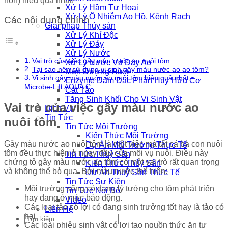
Xử Lý Hầm Tự Hoại
Xử Lý Ô Nhiễm Ao Hồ, Kênh Rạch
Các nội dung chính
Giải pháp Thủy sản
Xử Lý Khí Độc
Xử Lý Đáy
Xử Lý Nước
Vai trò của việc gây màu nước ao nuôi tôm
Xử Lý Nước Và Đáy Ao
Tại sao nên sử dụng vi sinh gây màu nước ao ao tôm?
Men Đường Ruột
Vi sinh gây màu nước ao nuôi tôm hiệu quả nhất –
Enzyme Đậm Đặc Phân Hủy Hữu Cơ
Microbe-Lift AQUA C
Cắt Tảo
Tăng Sinh Khối Cho Vi Sinh Vật
Vai trò của việc gây màu nước ao
Dịch Vụ
Tin Tức
nuôi tôm
Tin Tức Môi Trường
Kiến Thức Môi Trường
Gây màu nước ao nuôi tôm là một việc mà tất cả bà con nuôi
Dự Án Môi Trường Thực Tế
tôm đều thực hiện ở ngay đầu của mỗi vụ nuôi. Điều này
Tin Tức Thuỷ Sản
chứng tỏ gây màu nước ao tôm có một vai trò rất quan trọng
Kiến Thức Thủy Sản
và không thể bỏ qua. Bởi màu nước thể hiện:
Dự Án Thuỷ Sản Thực Tế
Tin Tức Sự Kiện
Môi trường sống có đang lý tưởng cho tôm phát triển
Tin Tức Nội Bộ
hay đang ở mức báo động.
Video
Các loại tảo có lợi có đang sinh trưởng tốt hay là tảo có
Liên Hệ
hại.
Các loài phiêu sinh vật có lợi tạo nguồn thức ăn tự