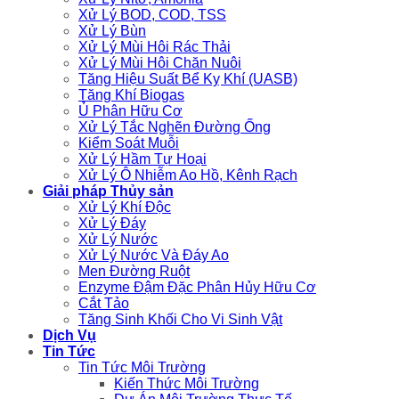
Xử Lý BOD, COD, TSS
Xử Lý Bùn
Xử Lý Mùi Hôi Rác Thải
Xử Lý Mùi Hôi Chăn Nuôi
Tăng Hiệu Suất Bể Kỵ Khí (UASB)
Tăng Khí Biogas
Ủ Phân Hữu Cơ
Xử Lý Tắc Nghẽn Đường Ống
Kiểm Soát Muỗi
Xử Lý Hầm Tự Hoại
Xử Lý Ô Nhiễm Ao Hồ, Kênh Rạch
Giải pháp Thủy sản
Xử Lý Khí Độc
Xử Lý Đáy
Xử Lý Nước
Xử Lý Nước Và Đáy Ao
Men Đường Ruột
Enzyme Đậm Đặc Phân Hủy Hữu Cơ
Cắt Tảo
Tăng Sinh Khối Cho Vi Sinh Vật
Dịch Vụ
Tin Tức
Tin Tức Môi Trường
Kiến Thức Môi Trường