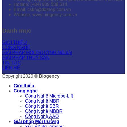
Hotline: (+84) 909 538 514
Email: cskh@dathop.com.vn
Website: www.biogency.com.vn
Danh mục
GIỚI THIỆU
CÔNG NGHỆ
GIẢI PHÁP MÔI TRƯỜNG
GIẢI PHÁP THUỶ SẢN
TIN TỨC
LIÊN HỆ
Copyright 2020 ©
Biogency
Giới thiệu
Công nghệ
Công Nghệ Microbe-Lift
Công Nghệ MBR
Công Nghệ SBR
Công Nghệ MBBR
Công Nghệ AAO
Giải pháp Môi trường
Xử Lý Nitơ, Amonia