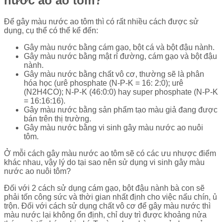
nước ao ao tôm?
Để gây màu nước ao tôm thì có rất nhiều cách được sử
dụng, cụ thể có thể kể đến:
Gây màu nước bằng cám gạo, bột cá và bột đậu nành.
Gây màu nước bằng mật rỉ đường, cám gạo và bột đậu
nành.
Gây màu nước bằng chất vô cơ, thường sẽ là phân
hóa học (urê phosphate (N-P-K = 16: 2:0); urê
(N2H4CO); N-P-K (46:0:0) hay super phosphate (N-P-K
= 16:16:16).
Gây màu nước bằng sản phẩm tạo màu giả đang được
bán trên thị trường.
Gây màu nước bằng vi sinh gây màu nước ao nuôi
tôm.
Ở mỗi cách gây màu nước ao tôm sẽ có các ưu nhược điểm
khác nhau, vậy lý do tại sao nên sử dụng vi sinh gây màu
nước ao nuôi tôm?
Đối với 2 cách sử dụng cám gạo, bột đậu nành bà con sẽ
phải tốn công sức và thời gian nhất định cho việc nấu chín, ủ
trộn. Đối với cách sử dụng chất vô cơ để gây màu nước thì
màu nước lại không ổn định, chỉ duy trì được khoảng nửa