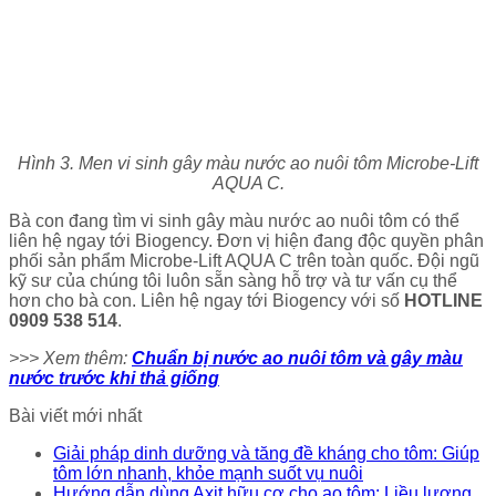
Hình 3. Men vi sinh gây màu nước ao nuôi tôm Microbe-Lift
AQUA C.
Bà con đang tìm vi sinh gây màu nước ao nuôi tôm có thể
liên hệ ngay tới Biogency. Đơn vị hiện đang độc quyền phân
phối sản phẩm Microbe-Lift AQUA C trên toàn quốc. Đội ngũ
kỹ sư của chúng tôi luôn sẵn sàng hỗ trợ và tư vấn cụ thể
hơn cho bà con. Liên hệ ngay tới Biogency với số
HOTLINE
0909 538 514
.
>>> Xem thêm:
Chuẩn bị nước ao nuôi tôm và gây màu
nước trước khi thả giống
Bài viết mới nhất
Giải pháp dinh dưỡng và tăng đề kháng cho tôm: Giúp
tôm lớn nhanh, khỏe mạnh suốt vụ nuôi
Hướng dẫn dùng Axit hữu cơ cho ao tôm: Liều lượng,