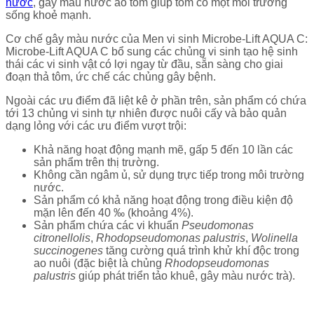
nước
, gây màu nước ao tôm giúp tôm có một môi trường
sống khoẻ mạnh.
Cơ chế gây màu nước của Men vi sinh Microbe-Lift AQUA C:
Microbe-Lift AQUA C bổ sung các chủng vi sinh tạo hệ sinh
thái các vi sinh vật có lợi ngay từ đầu, sẵn sàng cho giai
đoạn thả tôm, ức chế các chủng gây bệnh.
Ngoài các ưu điểm đã liệt kê ở phần trên, sản phẩm có chứa
tới 13 chủng vi sinh tự nhiên được nuôi cấy và bảo quản
dạng lỏng với các ưu điểm vượt trội:
Khả năng hoạt động mạnh mẽ, gấp 5 đến 10 lần các
sản phẩm trên thị trường.
Không cần ngâm ủ, sử dụng trực tiếp trong môi trường
nước.
Sản phẩm có khả năng hoạt động trong điều kiện độ
mặn lên đến 40 ‰ (khoảng 4%).
Sản phẩm chứa các vi khuẩn
Pseudomonas
citronellolis
,
Rhodopseudomonas palustris
,
Wolinella
succinogenes
tăng cường quá trình khử khí độc trong
ao nuôi (đặc biệt là chủng
Rhodopseudomonas
palustris
giúp phát triển tảo khuê, gây màu nước trà).