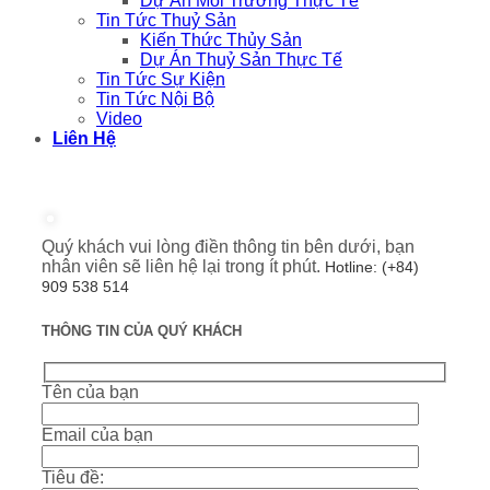
Dự Án Môi Trường Thực Tế
Tin Tức Thuỷ Sản
Kiến Thức Thủy Sản
Dự Án Thuỷ Sản Thực Tế
Tin Tức Sự Kiện
Tin Tức Nội Bộ
Video
Liên Hệ
Quý khách vui lòng điền thông tin bên dưới, bạn
nhân viên sẽ liên hệ lại trong ít phút.
Hotline: (+84)
909 538 514
THÔNG TIN CỦA QUÝ KHÁCH
Tên của bạn
Email của bạn
Tiêu đề: