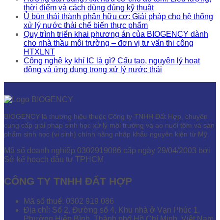
thời điểm và cách dùng đúng kỹ thuật
Ủ bùn thải thành phân hữu cơ: Giải pháp cho hệ thống
xử lý nước thải chế biến thực phẩm
Quy trình triển khai phương án của BIOGENCY dành
cho nhà thầu môi trường – đơn vị tư vấn thi công
HTXLNT
Công nghệ kỵ khí IC là gì? Cấu tạo, nguyên lý hoạt
động và ứng dụng trong xử lý nước thải
BIOGENCY là thương hiệu thuộc Công ty TNHH Đất Hợp, chuyên
cung cấp giải pháp sinh học xử lý môi trường và ao nuôi tôm và sản
phẩm sinh học (vi sinh) chính hãng nhập khẩu nguyên kiện từ Mỹ.
Mã số doanh nghiệp 0302919086 cấp ngày 29/04/2003 bởi
Sở kế hoạch đầu tư TPHCM
CÔNG TY TNHH ĐẤT HỢP
Mã số thuế: 0302 919 086
Địa chỉ: Số 2, Đường số 4, Khu nhà ở Vạn Phúc 1,
Phường Hiệp Bình, Thành phố Hồ Chí Minh, Việt Nam