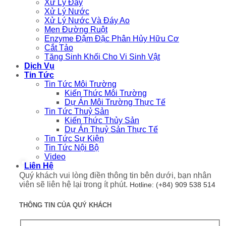
Xử Lý Đáy
Xử Lý Nước
Xử Lý Nước Và Đáy Ao
Men Đường Ruột
Enzyme Đậm Đặc Phân Hủy Hữu Cơ
Cắt Tảo
Tăng Sinh Khối Cho Vi Sinh Vật
Dịch Vụ
Tin Tức
Tin Tức Môi Trường
Kiến Thức Môi Trường
Dự Án Môi Trường Thực Tế
Tin Tức Thuỷ Sản
Kiến Thức Thủy Sản
Dự Án Thuỷ Sản Thực Tế
Tin Tức Sự Kiện
Tin Tức Nội Bộ
Video
Liên Hệ
Quý khách vui lòng điền thông tin bên dưới, bạn nhân
viên sẽ liên hệ lại trong ít phút.
Hotline: (+84) 909 538 514
THÔNG TIN CỦA QUÝ KHÁCH