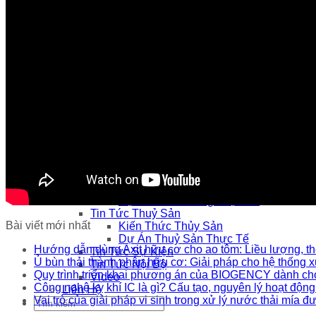
Xử Lý Hầm Tự Hoại
Xử Lý Ô Nhiễm Ao Hồ, Kênh Rạch
Giải pháp Thủy sản
Xử Lý Khí Độc
Xử Lý Đáy
Xử Lý Nước
Xử Lý Nước Và Đáy Ao
Men Đường Ruột
Enzyme Đậm Đặc Phân Hủy Hữu Cơ
Cắt Tảo
Tăng Sinh Khối Cho Vi Sinh Vật
Dịch Vụ
Tin Tức
Tin Tức Môi Trường
Kiến Thức Môi Trường
Dự Án Môi Trường Thực Tế
Tin Tức Thuỷ Sản
Bài viết mới nhất
Kiến Thức Thủy Sản
Dự Án Thuỷ Sản Thực Tế
Hướng dẫn dùng Axit hữu cơ cho ao tôm: Liều lượng, th
Tin Tức Sự Kiện
Ủ bùn thải thành phân hữu cơ: Giải pháp cho hệ thống x
Tin Tức Nội Bộ
Quy trình triển khai phương án của BIOGENCY dành cho
Video
Công nghệ kỵ khí IC là gì? Cấu tạo, nguyên lý hoạt động
Liên Hệ
Vai trò của giải pháp vi sinh trong xử lý nước thải mía đ