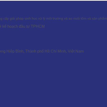
ấp giải pháp sinh học xử lý môi trường và ao nuôi tôm và sản phẩm s
Sở kế hoạch đầu tư TPHCM
ờng Hiệp Bình, Thành phố Hồ Chí Minh, Việt Nam