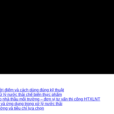
ời điểm và cách dùng đúng kỹ thuật
ử lý nước thải chế biến thực phẩm
 nhà thầu môi trường – đơn vị tư vấn thi công HTXLNT
 và ứng dụng trong xử lý nước thải
ường và tiêu chí lựa chọn