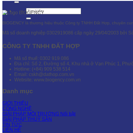
BIOGENCY là thương hiệu thuộc Công ty TNHH Đất Hợp, chuyên cung c
Mã số doanh nghiệp 0302919086 cấp ngày 29/04/2003 bởi 
CÔNG TY TNHH ĐẤT HỢP
Mã số thuế: 0302 919 086
Địa chỉ: Số 2, Đường số 4, Khu nhà ở Vạn Phúc 1, Phư
Hotline: (+84) 909 538 514
Email: cskh@dathop.com.vn
Website: www.biogency.com.vn
Danh mục
GIỚI THIỆU
CÔNG NGHỆ
GIẢI PHÁP MÔI TRƯỜNG
GIẢI PHÁP THUỶ SẢN
TIN TỨC
LIÊN HỆ