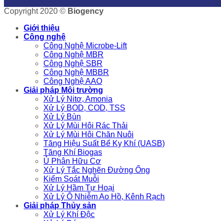
Copyright 2020 ©
Biogency
Giới thiệu
Công nghệ
Công Nghệ Microbe-Lift
Công Nghệ MBR
Công Nghệ SBR
Công Nghệ MBBR
Công Nghệ AAO
Giải pháp Môi trường
Xử Lý Nitơ, Amonia
Xử Lý BOD, COD, TSS
Xử Lý Bùn
Xử Lý Mùi Hôi Rác Thải
Xử Lý Mùi Hôi Chăn Nuôi
Tăng Hiệu Suất Bể Kỵ Khí (UASB)
Tăng Khí Biogas
Ủ Phân Hữu Cơ
Xử Lý Tắc Nghẽn Đường Ống
Kiểm Soát Muỗi
Xử Lý Hầm Tự Hoại
Xử Lý Ô Nhiễm Ao Hồ, Kênh Rạch
Giải pháp Thủy sản
Xử Lý Khí Độc