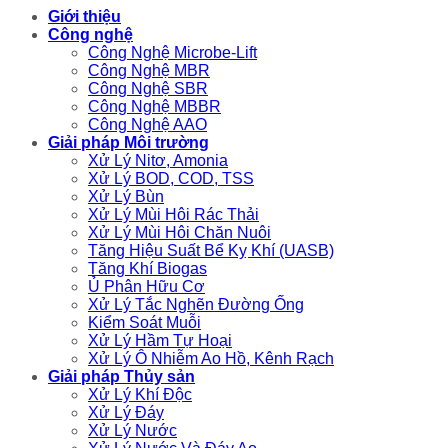
Giới thiệu
Công nghệ
Công Nghệ Microbe-Lift
Công Nghệ MBR
Công Nghệ SBR
Công Nghệ MBBR
Công Nghệ AAO
Giải pháp Môi trường
Xử Lý Nitơ, Amonia
Xử Lý BOD, COD, TSS
Xử Lý Bùn
Xử Lý Mùi Hôi Rác Thải
Xử Lý Mùi Hôi Chăn Nuôi
Tăng Hiệu Suất Bể Kỵ Khí (UASB)
Tăng Khí Biogas
Ủ Phân Hữu Cơ
Xử Lý Tắc Nghẽn Đường Ống
Kiểm Soát Muỗi
Xử Lý Hầm Tự Hoại
Xử Lý Ô Nhiễm Ao Hồ, Kênh Rạch
Giải pháp Thủy sản
Xử Lý Khí Độc
Xử Lý Đáy
Xử Lý Nước