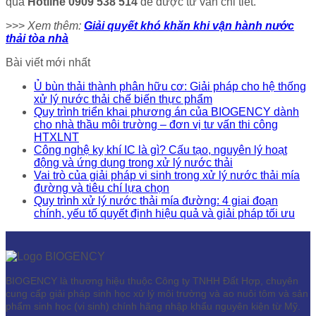
qua
Hotline 0909 538 514
để được tư vấn chi tiết.
>>>
Xem thêm:
Giải quyết khó khăn khi vận hành nước
thải tòa nhà
Bài viết mới nhất
Ủ bùn thải thành phân hữu cơ: Giải pháp cho hệ thống
xử lý nước thải chế biến thực phẩm
Quy trình triển khai phương án của BIOGENCY dành
cho nhà thầu môi trường – đơn vị tư vấn thi công
HTXLNT
Công nghệ kỵ khí IC là gì? Cấu tạo, nguyên lý hoạt
động và ứng dụng trong xử lý nước thải
Vai trò của giải pháp vi sinh trong xử lý nước thải mía
đường và tiêu chí lựa chọn
Quy trình xử lý nước thải mía đường: 4 giai đoạn
chính, yếu tố quyết định hiệu quả và giải pháp tối ưu
BIOGENCY là thương hiệu thuộc Công ty TNHH Đất Hợp, chuyên
cung cấp giải pháp sinh học xử lý môi trường và ao nuôi tôm và sản
phẩm sinh học (vi sinh) chính hãng nhập khẩu nguyên kiện từ Mỹ.