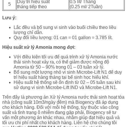
Duy trì hiệu suất
0.5 lít/ Tháng
5
tháng tiếp theo
(0.25 ml/ 2Tuần)
Lưu ý:
Lắc đều và bổ sung vi sinh vào buổi chiều theo liều
lượng chỉ dẫn.
Quy đổi liều lượng: 01 can = 01 gallon = 3.785 lít.
Hiệu suất xử lý Amonia mong đợi:
Với điều kiện tối ưu để quá trình xử lý Amonia nước
thải sinh hoạt xảy ra, có thể giảm được nồng độ
Amonia từ 50 – 90% trong 01 – 03 tuần xử lý.
Bổ sung một lượng nhỏ vi sinh Microbe-Lift N1 để duy
trì hiệu suất hàng tháng tại bể sinh học hiếu khí.
Hiệu suất hệ thống sẽ ổn định từ 02 – 05 tuần sau khi
sử dụng vi sinh Microbe-Lift IND và Microbe-Lift N1.
Trên đây là phương án Xử lý Amonia nước thải sinh hoạt tòa
nhà (công suất 10m3/ngày đêm) mà Biogency đã áp dụng
cho khách hàng. Đối với mỗi hệ thống, tùy thuộc vào công
suất và tình trạng ô nhiễm đang gặp phải, Biogency sẽ tư
vấn một phương án khác nhau, nhằm giúp đạt hiệu quả và
tối ưu chi phí nhất cho khách hàng. Liên hệ cho chúng tôi