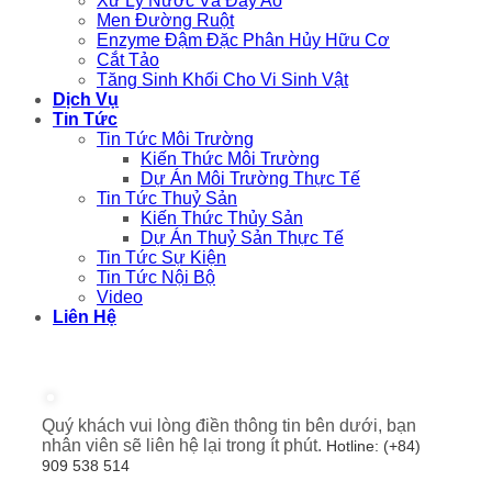
Xử Lý Nước Và Đáy Ao
Men Đường Ruột
Enzyme Đậm Đặc Phân Hủy Hữu Cơ
Cắt Tảo
Tăng Sinh Khối Cho Vi Sinh Vật
Dịch Vụ
Tin Tức
Tin Tức Môi Trường
Kiến Thức Môi Trường
Dự Án Môi Trường Thực Tế
Tin Tức Thuỷ Sản
Kiến Thức Thủy Sản
Dự Án Thuỷ Sản Thực Tế
Tin Tức Sự Kiện
Tin Tức Nội Bộ
Video
Liên Hệ
Quý khách vui lòng điền thông tin bên dưới, bạn
nhân viên sẽ liên hệ lại trong ít phút.
Hotline: (+84)
909 538 514