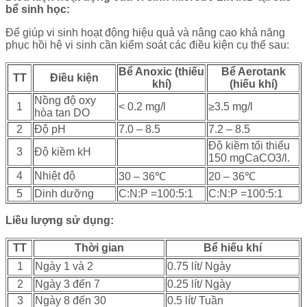
bể sinh học:
Để giúp vi sinh hoạt động hiệu quả và nâng cao khả năng
phục hồi hệ vi sinh cần kiểm soát các điều kiện cụ thể sau:
Bể Anoxic (thiếu
Bể Aerotank
TT
Điều kiện
khí)
(hiếu khí)
Nồng độ oxy
1
< 0.2 mg/l
≥3.5 mg/l
hòa tan DO
2
Độ pH
7.0 – 8.5
7.2 – 8.5
Độ kiềm tối thiểu
3
Độ kiềm kH
150 mgCaCO3/l.
4
Nhiệt độ
30 – 36℃
20 – 36℃
5
Dinh dưỡng
C:N:P =100:5:1
C:N:P =100:5:1
Liều lượng sử dụng:
TT
Thời gian
Bể hiếu khí
1
Ngày 1 và 2
0.75 lít/ Ngày
2
Ngày 3 đến 7
0.25 lít/ Ngày
3
Ngày 8 đến 30
0.5 lít/ Tuần