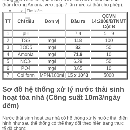
(hàm lượng Amonia vượt gấp 7 lần mức xả thải cho phép):
QCVN
TT
Chỉ tiêu
Đơn vị
Đầu ra
14:2008/BTNMT
Cột B
1
pH
–
7.4
5 – 9
2
TSS
mg/l
118
100
3
BOD5
mg/l
82
50
4
Amonia
mg/l
71.9
10
5
NO3-
mg/l
6.29
50
6
PO4
mg/l
3.65
10
7
Coliform
MPN/100ml
15 x 10^3
5000
Sơ đồ hệ thống xử lý nước thải sinh
hoạt tòa nhà (Công suất 10m3/ngày
đêm)
Nước thải sinh hoạt tòa nhà có hệ thống xử lý nước thải điển
hình như sau (hệ thống có thể thay đổi theo hiện trạng thực
tế đã chọn):