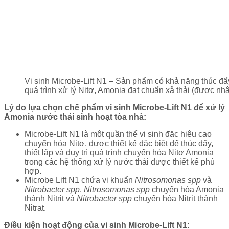
Vi sinh Microbe-Lift N1 – Sản phẩm có khả năng thúc đẩy
quá trình xử lý Nitơ, Amonia đạt chuẩn xả thải (được n
Lý do lựa chọn chế phẩm vi sinh Microbe-Lift N1 để xử lý
Amonia nước thải sinh hoạt tòa nhà:
Microbe-Lift N1 là một quần thể vi sinh đặc hiệu cao
chuyển hóa Nitơ, được thiết kế đặc biệt để thúc đẩy,
thiết lập và duy trì quá trình chuyển hóa Nitơ Amonia
trong các hệ thống xử lý nước thải được thiết kế phù
hợp.
Microbe Lift N1 chứa vi khuẩn
Nitrosomonas spp
và
Nitrobacter spp
.
Nitrosomonas spp
chuyển hóa Amonia
thành Nitrit và
Nitrobacter spp
chuyển hóa Nitrit thành
Nitrat.
Điều kiện hoạt động của vi sinh Microbe-Lift N1: