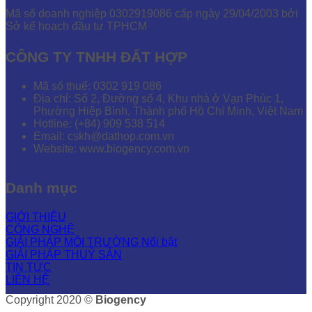
Mã số doanh nghiệp 0302919086 cấp ngày 29/04/2003 bởi
Sở kế hoạch đầu tư TPHCM
CÔNG TY TNHH ĐẤT HỢP
Mã số thuế: 0302 919 086
Địa chỉ: Số 2, Đường số 4, Khu nhà ở Vạn Phúc 1,
Phường Hiệp Bình, Thành phố Hồ Chí Minh, Việt Nam
Hotline: (+84) 909 538 514
Email: cskh@dathop.com.vn
Website: www.biogency.com.vn
Danh mục
GIỚI THIỆU
CÔNG NGHỆ
GIẢI PHÁP MÔI TRƯỜNG
GIẢI PHÁP THUỶ SẢN
TIN TỨC
LIÊN HỆ
Copyright 2020 ©
Biogency