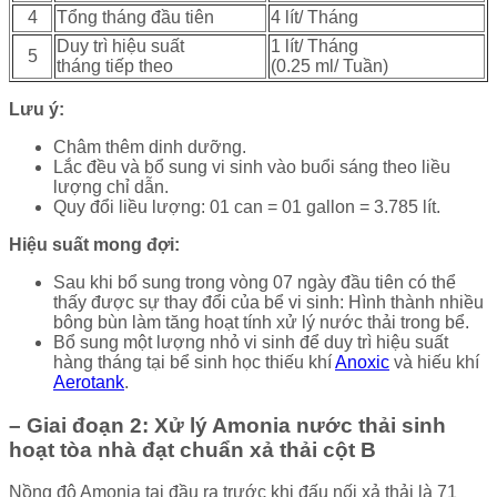
4
Tổng tháng đầu tiên
4 lít/ Tháng
Duy trì hiệu suất
1 lít/ Tháng
5
tháng tiếp theo
(0.25 ml/ Tuần)
Lưu ý:
Châm thêm dinh dưỡng.
Lắc đều và bổ sung vi sinh vào buổi sáng theo liều
lượng chỉ dẫn.
Quy đổi liều lượng: 01 can = 01 gallon = 3.785 lít.
Hiệu suất mong đợi:
Sau khi bổ sung trong vòng 07 ngày đầu tiên có thể
thấy được sự thay đổi của bể vi sinh: Hình thành nhiều
bông bùn làm tăng hoạt tính xử lý nước thải trong bể.
Bổ sung một lượng nhỏ vi sinh để duy trì hiệu suất
hàng tháng tại bể sinh học thiếu khí
Anoxic
và hiếu khí
Aerotank
.
– Giai đoạn 2: Xử lý Amonia nước thải sinh
hoạt tòa nhà đạt chuẩn xả thải cột B
Nồng độ Amonia tại đầu ra trước khi đấu nối xả thải là 71