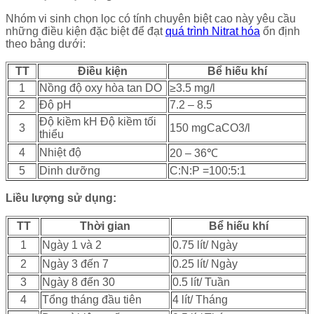
Nhóm vi sinh chọn lọc có tính chuyên biệt cao này yêu cầu
những điều kiện đặc biệt để đạt
quá trình Nitrat hóa
ổn định
theo bảng dưới:
TT
Điều kiện
Bể hiếu khí
1
Nồng độ oxy hòa tan DO
≥3.5 mg/l
2
Độ pH
7.2 – 8.5
Độ kiềm kH Độ kiềm tối
3
150 mgCaCO3/l
thiểu
4
Nhiệt độ
20 – 36℃
5
Dinh dưỡng
C:N:P =100:5:1
Liều lượng sử dụng:
TT
Thời gian
Bể hiếu khí
1
Ngày 1 và 2
0.75 lít/ Ngày
2
Ngày 3 đến 7
0.25 lít/ Ngày
3
Ngày 8 đến 30
0.5 lít/ Tuần
4
Tổng tháng đầu tiên
4 lít/ Tháng