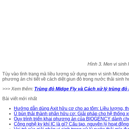
Hình 3. Men vi sinh 
Tùy vào tình trạng mà liều lượng sử dụng men vi sinh Microbe
phương án chi tiết về cách diệt giun đỏ trong nước thải sinh h
>>> Xem thêm:
Trùng đỏ Midge Fly và Cách xử lý trùng đỏ 
Bài viết mới nhất
Hướng dẫn dùng Axit hữu cơ cho ao tôm: Liều lượng, th
Ủ bùn thải thành phân hữu cơ: Giải pháp cho hệ thống x
Quy trình triển khai phương án của BIOGENCY dành cho
Công nghệ kỵ khí IC là gì? Cấu tạo, nguyên lý hoạt động