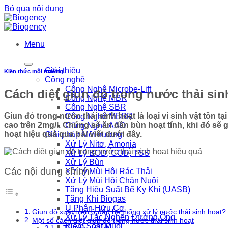
Bỏ qua nội dung
Menu
Giới thiệu
Kiến thức môi trường
Công nghệ
Công Nghệ Microbe-Lift
Cách diệt giun đỏ trong nước thải sin
Công Nghệ MBR
Công Nghệ SBR
Giun đỏ trong nước thải sinh hoạt là loại vi sinh vật tồn
Công Nghệ MBBR
cao trên 2mg/l. Chúng sẽ ăn dần bùn hoạt tính, khi đó sẽ
Công Nghệ AAO
hoạt hiệu quả qua bài viết dưới đây.
Giải pháp Môi trường
Xử Lý Nitơ, Amonia
Xử Lý BOD, COD, TSS
Xử Lý Bùn
Các nội dung chính
Xử Lý Mùi Hôi Rác Thải
Xử Lý Mùi Hôi Chăn Nuôi
Tăng Hiệu Suất Bể Kỵ Khí (UASB)
Tăng Khí Biogas
Ủ Phân Hữu Cơ
Giun đỏ xuất hiện ở đâu hệ thống xử lý nước thải sinh hoạt?
Xử Lý Tắc Nghẽn Đường Ống
Một số cách diệt giun đỏ trong nước thải sinh hoạt
Kiểm Soát Muỗi