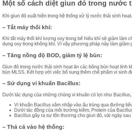
Một số cách diệt giun đỏ trong nước t
Khi giun đỏ xuất hiện trong hệ thống xử lý nước thải sinh hoạ
– Tắt máy thổi khí:
Khi tắt máy thổi khí lượng oxy trong bể hiếu khí sẽ giảm làm c
dụng oxy trong không khí. Vì vậy phương pháp này làm giảm gi
– Tăng nồng độ BOD, giảm tỷ lệ bùn:
Giun đỏ trong nước thải sinh hoạt ăn các bông bùn hoạt tính k
bùn MLSS. Kết hợp với việc bổ sung thêm chế phẩm vi sinh để 
– Sử dụng vi khuẩn Bacillus:
Dưới tác dụng của những chủng vi khuẩn có lợi như Bacillus, 
Vi khuẩn Bacillus xâm nhập vào ấu trùng qua đường tiê
Dưới tác động của môi trường kiềm, Protein của Bacillus
Bacillus gây ra sự tổn thương cho giun đỏ, vài ngày sau
– Thả cá vào hệ thống: