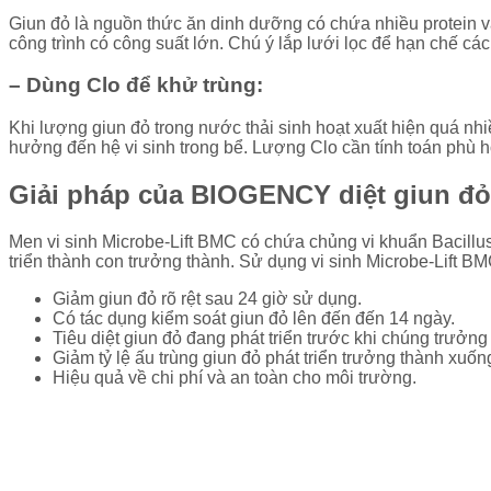
Giun đỏ là nguồn thức ăn dinh dưỡng có chứa nhiều protein v
công trình có công suất lớn. Chú ý lắp lưới lọc để hạn chế các 
– Dùng Clo để khử trùng:
Khi lượng giun đỏ trong nước thải sinh hoạt xuất hiện quá nhiề
hưởng đến hệ vi sinh trong bể. Lượng Clo cần tính toán phù hợ
Giải pháp của BIOGENCY diệt giun đỏ 
Men vi sinh Microbe-Lift BMC có chứa chủng vi khuẩn Bacillus 
triển thành con trưởng thành. Sử dụng vi sinh Microbe-Lift BM
Giảm giun đỏ rõ rệt sau 24 giờ sử dụng.
Có tác dụng kiểm soát giun đỏ lên đến đến 14 ngày.
Tiêu diệt giun đỏ đang phát triển trước khi chúng trưởng
Giảm tỷ lệ ấu trùng giun đỏ phát triển trưởng thành xuố
Hiệu quả về chi phí và an toàn cho môi trường.