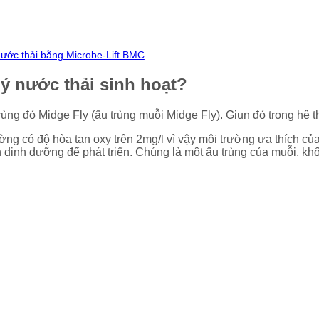
nước thải bằng Microbe-Lift BMC
lý nước thải sinh hoạt?
ùng đỏ Midge Fly (ấu trùng muỗi Midge Fly). Giun đỏ trong hệ th
ường có độ hòa tan oxy trên 2mg/l vì vậy môi trường ưa thích c
 dinh dưỡng để phát triển. Chúng là một ấu trùng của muỗi, khố