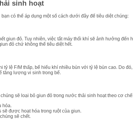
hải sinh hoạt
t, bạn có thể áp dụng một số cách dưới đây để tiêu diệt chúng:
hết giun đỏ. Tuy nhiên, việc tắt máy thổi khí sẽ ảnh hưởng đến h
un đỏ chứ không thể tiêu diệt hết.
hi tỷ lệ F/M thấp, bể hiếu khí nhiều bùn với tỷ lệ bùn cao. Do 
tăng lượng vi sinh trong bể.
chúng sẽ loại bỏ giun đỏ trong nước thải sinh hoạt theo cơ chế
u hóa.
 sẽ được hoạt hóa trong ruột của giun.
 chúng sẽ chết.