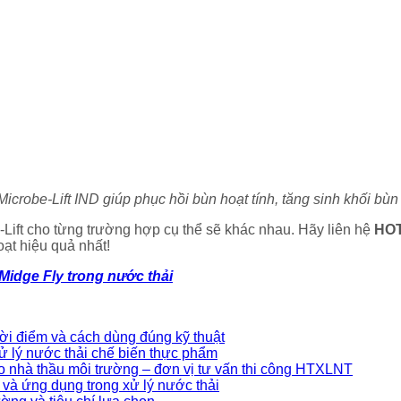
Microbe-Lift IND giúp phục hồi bùn hoạt tính, tăng sinh khối bùn
-Lift cho từng trường hợp cụ thể sẽ khác nhau. Hãy liên hệ
HOT
oạt hiệu quả nhất!
Midge Fly trong nước thải
ời điểm và cách dùng đúng kỹ thuật
ử lý nước thải chế biến thực phẩm
 nhà thầu môi trường – đơn vị tư vấn thi công HTXLNT
 và ứng dụng trong xử lý nước thải