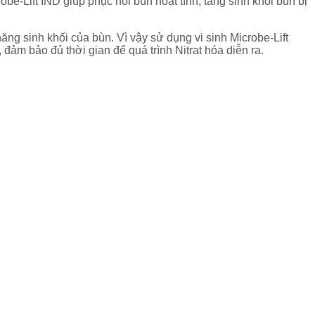
be-Lift IND giúp phục hồi bùn hoạt tính, tăng sinh khối bùn bị
ăng sinh khối của bùn. Vì vậy sử dụng vi sinh Microbe-Lift
 đảm bảo đủ thời gian để quá trình Nitrat hóa diễn ra.