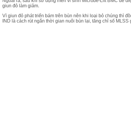
Ngoài ra, sau khi sử dụng men vi sinh Microbe-Lift BMC để diệ
giun đỏ làm giảm.
Vì giun đỏ phát triển bám trên bùn nên khi loại bỏ chúng thì đ
IND là cách rút ngắn thời gian nuôi bùn lại, tăng chỉ số MLSS g