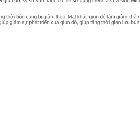
t giun đỏ, kỹ sư vận hành có thể sử dụng thêm Men vi sinh Micro
ồng thời bùn cũng bị giảm theo. Mặt khác giun đỏ làm giảm khả n
iúp giảm sự phát triển của giun đỏ, giúp tăng thời gian lưu bùn,