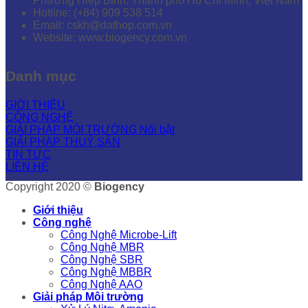
Phường Hiệp Bình, Thành phố Hồ Chí Minh, Việt Nam
Hotline: (+84) 909 538 514
Email: cskh@dathop.com.vn
Website: www.biogency.com.vn
Danh mục
GIỚI THIỆU
CÔNG NGHỆ
GIẢI PHÁP MÔI TRƯỜNG
GIẢI PHÁP THUỶ SẢN
TIN TỨC
LIÊN HỆ
Copyright 2020 ©
Biogency
Giới thiệu
Công nghệ
Công Nghệ Microbe-Lift
Công Nghệ MBR
Công Nghệ SBR
Công Nghệ MBBR
Công Nghệ AAO
Giải pháp Môi trường