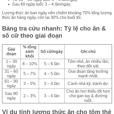
Sau 60 ngày tuổi: 3 – 4 lần/ngày.
Lượng thức ăn ban ngày nên chiếm khoảng 70% tổng lượng
thức ăn hàng ngày, còn lại 30% cho buổi tối.
Bảng tra cứu nhanh: Tỷ lệ cho ăn &
số cữ theo giai đoạn
% tổng
Giai
sinh
Số cữ/ngày
Ghi chú
đoạn
khối
1 – 30
Tôm nhỏ, ăn nhiều lần;
8 – 10%
5 – 6 lần
ngày
theo dõi sát.
31 – 60
Giai đoạn tăng trưởng
5 – 7%
4 – 5 lần
ngày
mạnh nhất.
61 – 90
3 – 5%
3 – 4 lần
Canh nhá kỹ, tránh dư.
ngày
Cho ăn hơi thiếu tốt hơn
Sau 90
2 – 3%
3 – 4 lần
cho gan tụy & đường
ngày
ruột.
Ví dụ tính lượng thức ăn cho tôm thẻ