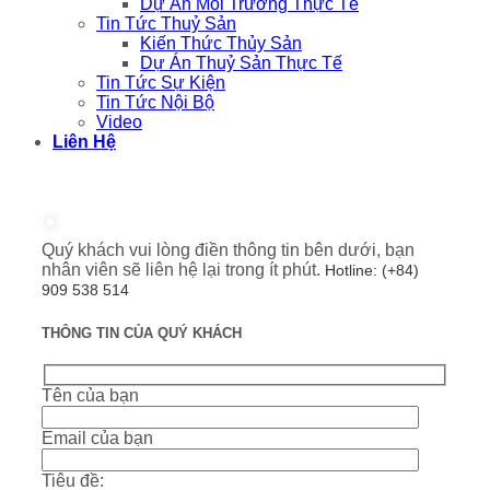
Dự Án Môi Trường Thực Tế
Tin Tức Thuỷ Sản
Kiến Thức Thủy Sản
Dự Án Thuỷ Sản Thực Tế
Tin Tức Sự Kiện
Tin Tức Nội Bộ
Video
Liên Hệ
Quý khách vui lòng điền thông tin bên dưới, bạn
nhân viên sẽ liên hệ lại trong ít phút.
Hotline: (+84)
909 538 514
THÔNG TIN CỦA QUÝ KHÁCH
Tên của bạn
Email của bạn
Tiêu đề: