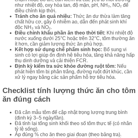
như nhiệt độ, oxy hòa tan, độ mặn, pH, NH₃, NO₂ để
điều chỉnh kịp thời.
Tránh cho ăn quá nhiều:
Thức ăn dư thừa làm tăng
chất hữu cơ, gây ô nhiễm ao, dẫn đến phát sinh khí
độc NH₃ và NO₂.
Điều chỉnh khẩu phần ăn theo thời tiết:
Khi nhiệt độ
nước xuống dưới 25°C hoặc trên 32°C, tôm thường ăn
ít hơn, cần giảm lượng thức ăn phù hợp.
Kết hợp sử dụng chế phẩm sinh học:
Bổ sung vi
sinh có lợi giúp ổn định hệ tiêu hóa, tăng khả năng hấp
thụ dinh dưỡng và cải thiện FCR.
Định kỳ kiểm tra sức khỏe đường ruột tôm:
Nếu
phát hiện tôm bị phân trắng, đường ruột đứt khúc, cần
xử lý ngay bằng các sản phẩm hỗ trợ tiêu hóa.
Checklist tính lượng thức ăn cho tôm
ăn đúng cách
Đã cân mẫu tôm để cập nhật trọng lượng trung bình
(định kỳ 3–5 ngày/lần).
Đã tính lại tổng sinh khối theo số tôm thực tế (có nhân
tỷ lệ sống).
Áp đúng % cho ăn theo giai đoạn (theo bảng tra).