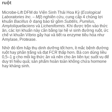
ruột
Microbe-Lift DFM do Viện Sinh Thái Hoa Kỳ (
Ecological
Laboratories Inc. – Mỹ
) nghiên cứu, cung cấp 4 chủng lợi
khuẩn
Bacillus
ở dạng bào tử gồm
Subtilis, Pumilus,
Amyloliquefaciens
và
Licheniformis.
Khi được trộn vào thức
ăn, các lợi khuẩn này cân bằng lại hệ vi sinh đường ruột, ức
chế vi khuẩn Vibrio gây hại và tiết ra enzyme tiêu hóa như
Amylase, Protease.
Nhờ đó tôm hấp thụ dinh dưỡng tốt hơn, ít mắc bệnh đường
ruột hay phân trắng và đạt FCR thấp hơn. Bà con dùng liều
0,5–1 g cho mỗi kg thức ăn và nên cho ăn liên tục suốt vụ để
duy trì hiệu quả; sản phẩm hoàn toàn không chứa hormone
hay kháng sinh.