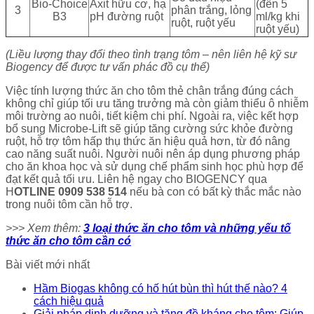
Bio-Choice
Axit hữu cơ, hạ
(đến 5
3
phân trắng, lỏng
B3
pH đường ruột
ml/kg khi
ruột, ruột yếu
ruột yếu)
(Liều lượng thay đổi theo tình trạng tôm – nên liên hệ kỹ sư
Biogency để được tư vấn phác đồ cụ thể)
Việc tính lượng thức ăn cho tôm thẻ chân trắng đúng cách
không chỉ giúp tối ưu tăng trưởng mà còn giảm thiểu ô nhiễm
môi trường ao nuôi, tiết kiệm chi phí. Ngoài ra, việc kết hợp
bổ sung Microbe-Lift sẽ giúp tăng cường sức khỏe đường
ruột, hỗ trợ tôm hấp thụ thức ăn hiệu quả hơn, từ đó nâng
cao năng suất nuôi. Người nuôi nên áp dụng phương pháp
cho ăn khoa học và sử dụng chế phẩm sinh học phù hợp để
đạt kết quả tối ưu. Liên hệ ngay cho BIOGENCY qua
H
OTLINE 0909 538 514
nếu bà con có bất kỳ thắc mắc nào
trong nuôi tôm cần hỗ trợ.
>>> Xem thêm:
3 loại thức ăn cho tôm và những yếu tố
thức ăn cho tôm cần có
Bài viết mới nhất
Hầm Biogas không có hố hút bùn thì hút thế nào? 4
cách hiệu quả
Giải pháp dinh dưỡng và tăng đề kháng cho tôm: Giúp