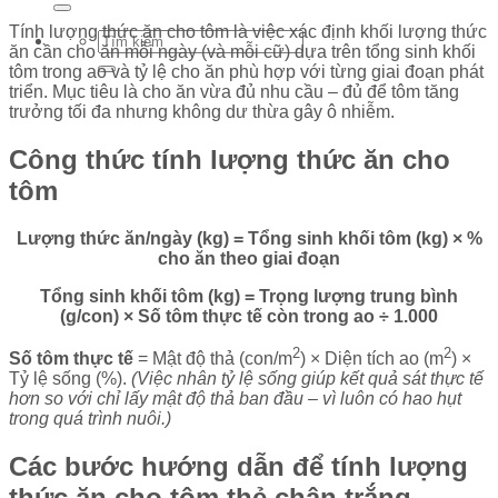
Tính lượng thức ăn cho tôm là việc xác định khối lượng thức
ăn cần cho ăn mỗi ngày (và mỗi cữ) dựa trên tổng sinh khối
tôm trong ao và tỷ lệ cho ăn phù hợp với từng giai đoạn phát
triển. Mục tiêu là cho ăn vừa đủ nhu cầu – đủ để tôm tăng
trưởng tối đa nhưng không dư thừa gây ô nhiễm.
Công thức tính lượng thức ăn cho
tôm
Lượng thức ăn/ngày (kg) = Tổng sinh khối tôm (kg) × %
cho ăn theo giai đoạn
Tổng sinh khối tôm (kg) = Trọng lượng trung bình
(g/con) × Số tôm thực tế còn trong ao ÷ 1.000
2
2
Số tôm thực tế
= Mật độ thả (con/m
) × Diện tích ao (m
) ×
Tỷ lệ sống (%).
(Việc nhân tỷ lệ sống giúp kết quả sát thực tế
hơn so với chỉ lấy mật độ thả ban đầu – vì luôn có hao hụt
trong quá trình nuôi.)
Các bước hướng dẫn để tính lượng
thức ăn cho tôm thẻ chân trắng