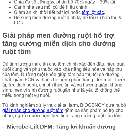
Chia đủ số cữ/ngày, phân bổ 70% ngày – 30% tối.
Canh nhá sau mỗi cữ để hiệu chỉnh.
Giảm ăn khi thời tiết bất lợi hoặc
tôm lột xác
.
Bổ sung men đường ruột định kỳ để tối ưu hấp thụ &
FCR.
Giải pháp men đường ruột hỗ trợ
tăng cường miễn dịch cho đường
ruột tôm
Dù tính lượng thức ăn cho tôm chính xác đến đâu, hiệu quả
cuối cùng vẫn phụ thuộc vào khả năng tiêu hóa và hấp thụ
của tôm. Đường ruột khỏe giúp tôm hấp thụ tối đa dưỡng
chất, giảm FCR và hạn chế bệnh phân trắng, đứt ruột. Trước
áp lực dịch bệnh, chi phí thức ăn và xu hướng giảm kháng
sinh, men vi sinh đường ruột gần như là yếu tố không thể
thiếu trong một vụ nuôi.
Từ kinh nghiệm xử lý thực tế tại farm, BIOGENCY đưa ra bộ
giải pháp cho đường ruột tôm
gồm ba sản phẩm bổ trợ cho
nhau, người nuôi chọn theo tình trạng đường ruột của tôm:
– Microbe-Lift DFM: Tăng lợi khuẩn đường