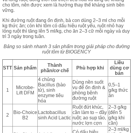
cho tôm, nên được xem là hướng thay thế kháng sinh bền
vững.
Khi đường ruột đang ổn định, bà con dùng 2–3 ml cho mỗi
kg thức ăn; còn khi tôm có dấu hiệu ruột yếu, ruột nhỏ hay
lỏng ruột thì tăng lên 5 ml/kg, cho ăn 2–3 cữ mỗi ngày và duy
trì 3 ngày trong tuần.
Bảng so sánh nhanh 3 sản phẩm trong giải pháp cho đường
ruột tôm từ BIOGENCY
Liều
Thành
STT
Sản phẩm
Phù hợp khi
dùng cơ
phần/cơ chế
bản
4 chủng
Dùng nền suốt
Bacillus (bào
0,5–1
Microbe-
vụ để ổn định &
1
tử), sinh
g/kg thức
Lift DFM
phòng bệnh
enzyme tiêu
ăn
đường ruột
hóa
Ruột đứt khúc,
2–3 g/kg
Bio-Choice
Lactobacillus
cần làm to – đầy
(đến 5
2
B2
sinh Acid Lactic
ruột; ao sụp tảo,
g/kg khi
nước lợn cợn
cần)
2–3 ml/kg
Có dấu hiệu