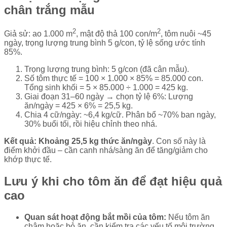
chân trắng mẫu
2
2
Giả sử: ao 1.000 m
, mật độ thả 100 con/m
, tôm nuôi ~45
ngày, trọng lượng trung bình 5 g/con, tỷ lệ sống ước tính
85%.
Trọng lượng trung bình: 5 g/con (đã cân mẫu).
Số tôm thực tế = 100 × 1.000 × 85% = 85.000 con.
Tổng sinh khối = 5 × 85.000 ÷ 1.000 = 425 kg.
Giai đoạn 31–60 ngày → chọn tỷ lệ 6%: Lượng
ăn/ngày = 425 × 6% = 25,5 kg.
Chia 4 cữ/ngày: ~6,4 kg/cữ. Phân bổ ~70% ban ngày,
30% buổi tối, rồi hiệu chỉnh theo nhá.
Kết quả:
Khoảng 25,5 kg thức ăn/ngày
. Con số này là
điểm khởi đầu – cần canh nhá/sàng ăn để tăng/giảm cho
khớp thực tế.
Lưu ý khi cho tôm ăn để đạt hiệu quả
cao
Quan sát hoạt động bắt mồi của tôm:
Nếu tôm ăn
chậm hoặc bỏ ăn, cần kiểm tra các yếu tố môi trường