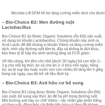
Microbe-Lift DFM hỗ trợ tăng cường miễn dịch cho đườn
– Bio-Choice B2: Men đường ruột
Lactobacillus
Bio-Choice B2 do Biotic Organic Solutions (Ấn Độ) sản xuất,
sử dụng lợi khuẩn
Lactobacillus
. Chủng khuẩn này sinh ra
Acid Lactic để đối kháng vi khuẩn Vibrio và tăng cường miễn
dịch, nhờ vậy đường ruột tôm to, đầy và không bị đứt khúc,
kéo theo tỷ lệ hấp thụ dinh dưỡng tăng và FCR giảm.
Về liều dùng, khi tôm còn nhỏ (dưới 30 ngày) bà con trộn 2–
3 g cho mỗi kg thức ăn và cho ăn 2–3 bữa mỗi ngày; riêng
lúc ao bị sụp tảo hoặc nước lợn cợn nhiều thì tăng lên 5 g/kg
trong vài ngày, sau đó trở về liều định kỳ.
– Bio-Choice B3: Axit hữu cơ bổ sung
Bio-Choice B3 cũng được Biotic Organic Solutions (Ấn Độ)
sản xuất, bổ sung vào thức ăn để hạ pH trong đường ruột.
Môi trường axit này ức chế Vibrio – tác nhân gây phân trắng
và lỏng ruột, đồng thời cải thiện tiêu hóa và tăng đề kháng