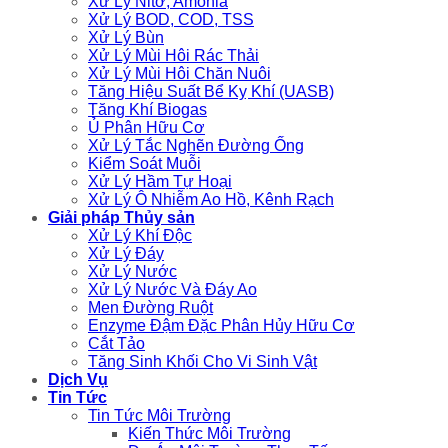
Xử Lý Nitơ, Amonia
Xử Lý BOD, COD, TSS
Xử Lý Bùn
Xử Lý Mùi Hôi Rác Thải
Xử Lý Mùi Hôi Chăn Nuôi
Tăng Hiệu Suất Bể Kỵ Khí (UASB)
Tăng Khí Biogas
Ủ Phân Hữu Cơ
Xử Lý Tắc Nghẽn Đường Ống
Kiểm Soát Muỗi
Xử Lý Hầm Tự Hoại
Xử Lý Ô Nhiễm Ao Hồ, Kênh Rạch
Giải pháp Thủy sản
Xử Lý Khí Độc
Xử Lý Đáy
Xử Lý Nước
Xử Lý Nước Và Đáy Ao
Men Đường Ruột
Enzyme Đậm Đặc Phân Hủy Hữu Cơ
Cắt Tảo
Tăng Sinh Khối Cho Vi Sinh Vật
Dịch Vụ
Tin Tức
Tin Tức Môi Trường
Kiến Thức Môi Trường