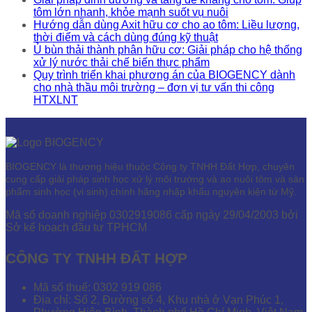
tôm lớn nhanh, khỏe mạnh suốt vụ nuôi
Hướng dẫn dùng Axit hữu cơ cho ao tôm: Liều lượng,
thời điểm và cách dùng đúng kỹ thuật
Ủ bùn thải thành phân hữu cơ: Giải pháp cho hệ thống
xử lý nước thải chế biến thực phẩm
Quy trình triển khai phương án của BIOGENCY dành
cho nhà thầu môi trường – đơn vị tư vấn thi công
HTXLNT
BIOGENCY là thương hiệu thuộc Công ty TNHH Đất Hợp, chuyên
cung cấp giải pháp sinh học xử lý môi trường và ao nuôi tôm và sản
phẩm sinh học (vi sinh) chính hãng nhập khẩu nguyên kiện từ Mỹ.
Mã số doanh nghiệp 0302919086 cấp ngày 29/04/2003 bởi
Sở kế hoạch đầu tư TPHCM
CÔNG TY TNHH ĐẤT HỢP
Mã số thuế: 0302 919 086
Địa chỉ: Số 2, Đường số 4, Khu nhà ở Vạn Phúc 1,