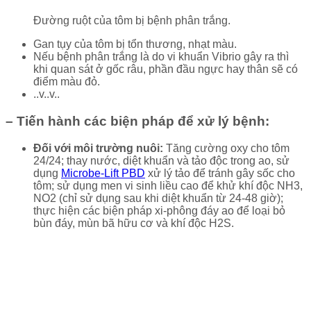
Đường ruột của tôm bị bệnh phân trắng.
Gan tụy của tôm bị tổn thương, nhạt màu.
Nếu bệnh phân trắng là do vi khuẩn Vibrio gây ra thì
khi quan sát ở gốc râu, phần đầu ngực hay thân sẽ có
điểm màu đỏ.
..v..v..
– Tiến hành các biện pháp để xử lý bệnh:
Đối với môi trường nuôi:
Tăng cường oxy cho tôm
24/24; thay nước, diệt khuẩn và tảo độc trong ao, sử
dụng
Microbe-Lift PBD
xử lý tảo để tránh gây sốc cho
tôm; sử dụng men vi sinh liều cao để khử khí độc NH3,
NO2 (chỉ sử dụng sau khi diệt khuẩn từ 24-48 giờ);
thực hiện các biện pháp xi-phông đáy ao để loại bỏ
bùn đáy, mùn bã hữu cơ và khí độc H2S.