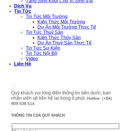
Tăng Sinh Khối Cho Vi Sinh Vật
Dịch Vụ
Tin Tức
Tin Tức Môi Trường
Kiến Thức Môi Trường
Dự Án Môi Trường Thực Tế
Tin Tức Thuỷ Sản
Kiến Thức Thủy Sản
Dự Án Thuỷ Sản Thực Tế
Tin Tức Sự Kiện
Tin Tức Nội Bộ
Video
Liên Hệ
Quý khách vui lòng điền thông tin bên dưới, bạn
nhân viên sẽ liên hệ lại trong ít phút.
Hotline: (+84)
909 538 514
THÔNG TIN CỦA QUÝ KHÁCH