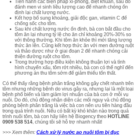
Tiến hành các biện pháp xi-phông, diệt khuẩn, sau đó
đánh men vi sinh liều lượng cao để nhanh chóng ổn
định lại chất lượng nước.
Kết hợp bổ sung khoáng, giải độc gan, vitamin C để
chống sốc cho tôm.
Sau khi chất lượng nước ổn định, bà con bắt đầu cho
tôm ăn lại nhưng tỷ lệ cho ăn chỉ khoảng 20%-30% so
với thông thường. Khi tôm ăn khỏe thì mới tăng lượng
thức ăn lên. Cũng kết hợp thức ăn với men đường ruột
và thảo dược như ở giai đoạn 2 để nhanh chóng cải
thiện đường ruột cho tôm.
Trong trường hợp điều kiện không thuận lợi và tình
hình chuyển xấu, tôm rớt nhiều, bà con có thể nghĩ đến
phương án thu tôm sớm để giảm thiểu tổn thất.
Có thể thấy rằng bệnh phân trắng không gây chết nhanh trên
tôm nhưng những bệnh do virus gây ra, nhưng lại là một loại
bệnh phổ biến và làm giảm lợi nhuận của bà con ở mỗi vụ
nuôi. Do đó, chủ động nhận diện các mối nguy và chủ động
phòng bệnh phân trắng là việc bà con nên ưu tiên hàng đầu
trong quá trình nuôi. Nếu có bất kỳ khó khăn nào trong quá
trình nuôi tôm, bà con hãy liên hệ Biogency theo
HOTLINE
0909 538 514
, chúng tôi sẽ hỗ trợ nhanh nhất!
>>> Xem thêm:
Cách xử lý nước ao nuôi tôm bị đục