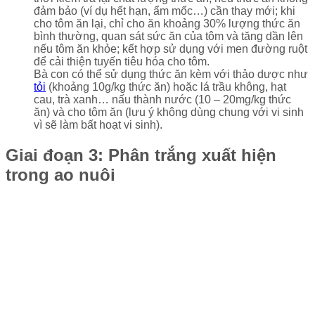
đảm bảo (ví dụ hết hạn, ẩm mốc…) cần thay mới; khi
cho tôm ăn lại, chỉ cho ăn khoảng 30% lượng thức ăn
bình thường, quan sát sức ăn của tôm và tăng dần lên
nếu tôm ăn khỏe; kết hợp sử dụng với men đường ruột
để cải thiện tuyến tiêu hóa cho tôm.
Bà con có thể sử dụng thức ăn kèm với thảo dược như
tỏi
(khoảng 10g/kg thức ăn) hoặc lá trầu không, hạt
cau, trà xanh… nấu thành nước (10 – 20mg/kg thức
ăn) và cho tôm ăn (lưu ý không dùng chung với vi sinh
vì sẽ làm bất hoạt vi sinh).
Giai đoạn 3: Phân trắng xuất hiện
trong ao nuôi