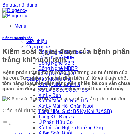
Bỏ qua nội dung
Menu
Kiến thức thủy sản
Giới thiệu
Công nghệ
Kiểm soát 3 giai đoạn của bệnh phân
Công Nghệ Microbe-Lift
Công Nghệ MBR
trắng khi nuôi tôm
Công Nghệ SBR
Công Nghệ MBBR
Bệnh phân trắng rất thường gặp trong ao nuôi tôm của
Công Nghệ AAO
bà con. Tuy nhiên, vì bệnh diễn biến từ từ và ít gây chết
Giải pháp Môi trường
tôm hàng loạt trên diện rộng nên nhiều bà con vẫn chưa
Xử Lý Nitơ, Amonia
quan tâm đúng mức đến việc kiểm soát loại bệnh này.
Xử Lý BOD, COD, TSS
Xử Lý Bùn
Xử Lý Mùi Hôi Rác Thải
Xử Lý Mùi Hôi Chăn Nuôi
Các nội dung chính
Tăng Hiệu Suất Bể Kỵ Khí (UASB)
Tăng Khí Biogas
Ủ Phân Hữu Cơ
Xử Lý Tắc Nghẽn Đường Ống
Kiểm Soát Muỗi