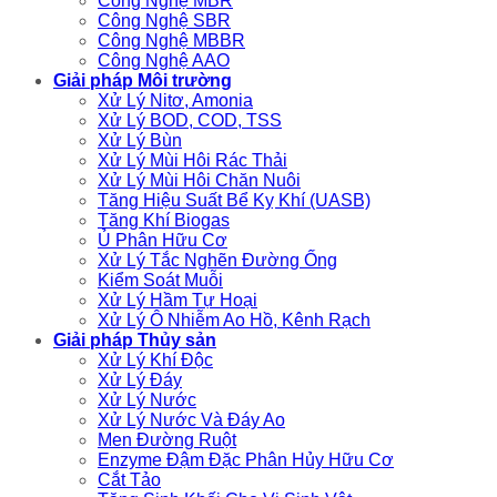
Công Nghệ MBR
Công Nghệ SBR
Công Nghệ MBBR
Công Nghệ AAO
Giải pháp Môi trường
Xử Lý Nitơ, Amonia
Xử Lý BOD, COD, TSS
Xử Lý Bùn
Xử Lý Mùi Hôi Rác Thải
Xử Lý Mùi Hôi Chăn Nuôi
Tăng Hiệu Suất Bể Kỵ Khí (UASB)
Tăng Khí Biogas
Ủ Phân Hữu Cơ
Xử Lý Tắc Nghẽn Đường Ống
Kiểm Soát Muỗi
Xử Lý Hầm Tự Hoại
Xử Lý Ô Nhiễm Ao Hồ, Kênh Rạch
Giải pháp Thủy sản
Xử Lý Khí Độc
Xử Lý Đáy
Xử Lý Nước
Xử Lý Nước Và Đáy Ao
Men Đường Ruột
Enzyme Đậm Đặc Phân Hủy Hữu Cơ
Cắt Tảo