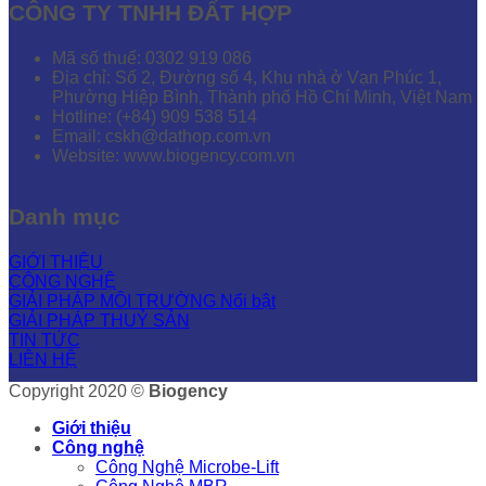
CÔNG TY TNHH ĐẤT HỢP
Mã số thuế: 0302 919 086
Địa chỉ: Số 2, Đường số 4, Khu nhà ở Vạn Phúc 1,
Phường Hiệp Bình, Thành phố Hồ Chí Minh, Việt Nam
Hotline: (+84) 909 538 514
Email: cskh@dathop.com.vn
Website: www.biogency.com.vn
Danh mục
GIỚI THIỆU
CÔNG NGHỆ
GIẢI PHÁP MÔI TRƯỜNG
GIẢI PHÁP THUỶ SẢN
TIN TỨC
LIÊN HỆ
Copyright 2020 ©
Biogency
Giới thiệu
Công nghệ
Công Nghệ Microbe-Lift