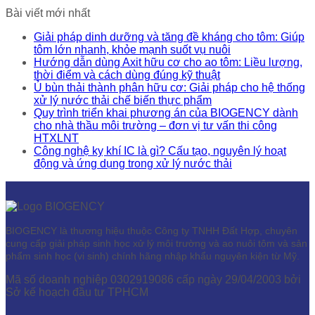
Bài viết mới nhất
Giải pháp dinh dưỡng và tăng đề kháng cho tôm: Giúp
tôm lớn nhanh, khỏe mạnh suốt vụ nuôi
Hướng dẫn dùng Axit hữu cơ cho ao tôm: Liều lượng,
thời điểm và cách dùng đúng kỹ thuật
Ủ bùn thải thành phân hữu cơ: Giải pháp cho hệ thống
xử lý nước thải chế biến thực phẩm
Quy trình triển khai phương án của BIOGENCY dành
cho nhà thầu môi trường – đơn vị tư vấn thi công
HTXLNT
Công nghệ kỵ khí IC là gì? Cấu tạo, nguyên lý hoạt
động và ứng dụng trong xử lý nước thải
BIOGENCY là thương hiệu thuộc Công ty TNHH Đất Hợp, chuyên
cung cấp giải pháp sinh học xử lý môi trường và ao nuôi tôm và sản
phẩm sinh học (vi sinh) chính hãng nhập khẩu nguyên kiện từ Mỹ.
Mã số doanh nghiệp 0302919086 cấp ngày 29/04/2003 bởi
Sở kế hoạch đầu tư TPHCM