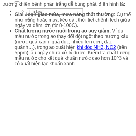
trường khiến bệnh phân trắng dễ bùng phát, điển hình là:
Giai đoạn giao mùa, mưa nắng thất thường:
Cụ thể
như nắng hoặc mưa kéo dài, thời tiết chênh lệch giữa
ngày và đêm lớn (từ 8-100C).
Chất lượng nước nuôi trong ao suy giảm:
Ví dụ
màu nước trong ao thay đổi đột ngột theo hướng xấu
(nước quá xanh, quá đục, nhiều lợn cợn, đặc
quánh…), trong ao xuất hiện
khí độc NH3, NO2
(trên
5ppm) lâu ngày chưa xử lý được. Kiểm tra chất lượng
mẫu nước cho kết quả khuẩn nước cao hơn 10^3 và
có xuất hiện lạc khuẩn xanh.