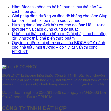
Hầm Biogas không có hố hút bùn thì hút thế nào? 4
cách hiệu quả
Giải pháp dinh dưỡng và tăng đề kháng cho tôm: Giúp
tôm lớn nhanh, khỏe mạnh suốt vụ nuôi
Hướng dẫn dùng Axit hữu cơ cho ao tôm: Liều lượng,
thời điểm và cách dùng đúng kỹ thuật
Ủ bùn thải thành phân hữu cơ: Giải pháp cho hệ thống
xử lý nước thải chế biến thực phẩm
Quy trình triển khai phương án của BIOGENCY dành
cho nhà thầu môi trường – đơn vị tư vấn thi công
HTXLNT
BIOGENCY là thương hiệu thuộc Công ty TNHH Đất Hợp, chuyên
cung cấp giải pháp sinh học xử lý môi trường và ao nuôi tôm và sản
phẩm sinh học (vi sinh) chính hãng nhập khẩu nguyên kiện từ Mỹ.
Mã số doanh nghiệp 0302919086 cấp ngày 29/04/2003 bởi
Sở kế hoạch đầu tư TPHCM
CÔNG TY TNHH ĐẤT HỢP