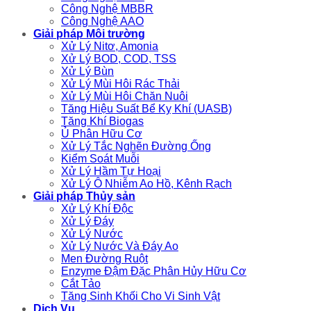
Công Nghệ MBBR
Công Nghệ AAO
Giải pháp Môi trường
Xử Lý Nitơ, Amonia
Xử Lý BOD, COD, TSS
Xử Lý Bùn
Xử Lý Mùi Hôi Rác Thải
Xử Lý Mùi Hôi Chăn Nuôi
Tăng Hiệu Suất Bể Kỵ Khí (UASB)
Tăng Khí Biogas
Ủ Phân Hữu Cơ
Xử Lý Tắc Nghẽn Đường Ống
Kiểm Soát Muỗi
Xử Lý Hầm Tự Hoại
Xử Lý Ô Nhiễm Ao Hồ, Kênh Rạch
Giải pháp Thủy sản
Xử Lý Khí Độc
Xử Lý Đáy
Xử Lý Nước
Xử Lý Nước Và Đáy Ao
Men Đường Ruột
Enzyme Đậm Đặc Phân Hủy Hữu Cơ
Cắt Tảo
Tăng Sinh Khối Cho Vi Sinh Vật
Dịch Vụ