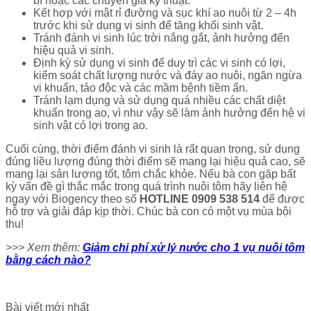
bì hoặc các chuyên gia kỹ thuật.
Kết hợp với mật rỉ đường và sục khí ao nuôi từ 2 – 4h
trước khi sử dụng vi sinh để tăng khối sinh vật.
Tránh đánh vi sinh lúc trời nắng gắt, ảnh hưởng đến
hiệu quả vi sinh.
Định kỳ sử dụng vi sinh để duy trì các vi sinh có lợi,
kiểm soát chất lượng nước và đáy ao nuôi, ngăn ngừa
vi khuẩn, tảo độc và các mầm bệnh tiềm ẩn.
Tránh lạm dụng và sử dụng quá nhiều các chất diệt
khuẩn trong ao, vì như vậy sẽ làm ảnh hưởng đến hệ vi
sinh vật có lợi trong ao.
Cuối cùng, thời điểm đánh vi sinh là rất quan trọng, sử dụng
đúng liều lượng đúng thời điểm sẽ mang lại hiệu quả cao, sẽ
mang lại sản lượng tốt, tôm chắc khỏe. Nếu bà con gặp bất
kỳ vấn đề gì thắc mắc trong quá trình nuôi tôm hãy liên hệ
ngay với Biogency theo số
HOTLINE 0909 538 514
để được
hỗ trợ và giải đáp kịp thời. Chúc bà con có một vụ mùa bội
thu!
>>> Xem thêm:
Giảm chi phí xử lý nước cho 1 vụ nuôi tôm
bằng cách nào?
Bài viết mới nhất