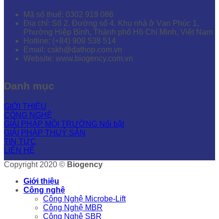
Mã số thuế: 0302 919 086
Địa chỉ: Số 2, Đường số 4, Khu nhà ở Vạn Phúc 1,
Phường Hiệp Bình, Thành phố Hồ Chí Minh, Việt Nam
Hotline: (+84) 909 538 514
Email: cskh@dathop.com.vn
Website: www.biogency.com.vn
Danh mục
GIỚI THIỆU
CÔNG NGHỆ
GIẢI PHÁP MÔI TRƯỜNG
GIẢI PHÁP THUỶ SẢN
TIN TỨC
LIÊN HỆ
Copyright 2020 ©
Biogency
Giới thiệu
Công nghệ
Công Nghệ Microbe-Lift
Công Nghệ MBR
Công Nghệ SBR