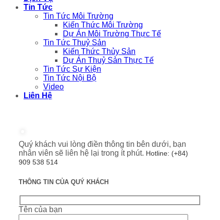
Tin Tức
Tin Tức Môi Trường
Kiến Thức Môi Trường
Dự Án Môi Trường Thực Tế
Tin Tức Thuỷ Sản
Kiến Thức Thủy Sản
Dự Án Thuỷ Sản Thực Tế
Tin Tức Sự Kiện
Tin Tức Nội Bộ
Video
Liên Hệ
Quý khách vui lòng điền thông tin bên dưới, bạn
nhân viên sẽ liên hệ lại trong ít phút.
Hotline: (+84)
909 538 514
THÔNG TIN CỦA QUÝ KHÁCH
Tên của bạn