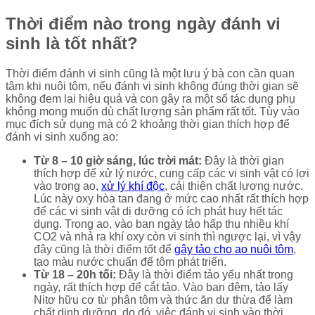
Thời điểm nào trong ngày đánh vi
sinh là tốt nhất?
Thời điểm đánh vi sinh cũng là một lưu ý bà con cần quan
tâm khi nuôi tôm, nếu đánh vi sinh không đúng thời gian sẽ
không đem lại hiệu quả và con gây ra một số tác dụng phụ
không mong muốn dù chất lượng sản phẩm rất tốt. Tùy vào
mục đích sử dụng mà có 2 khoảng thời gian thích hợp để
đánh vi sinh xuống ao:
Từ 8 – 10 giờ sáng, lúc trời mát:
Đây là thời gian
thích hợp để xử lý nước, cung cấp các vi sinh vật có lợi
vào trong ao,
xử lý khí độc
, cải thiện chất lượng nước.
Lúc này oxy hòa tan đang ở mức cao nhất rất thích hợp
để các vi sinh vật dị dưỡng có ích phát huy hết tác
dụng. Trong ao, vào ban ngày tảo hấp thụ nhiều khí
CO2 và nhả ra khí oxy còn vi sinh thì ngược lại, vì vậy
đây cũng là thời điểm tốt để
gây tảo cho ao nuôi tôm
,
tạo màu nước chuẩn để tôm phát triển.
Từ 18 – 20h tối:
Đây là thời điểm tảo yếu nhất trong
ngày, rất thích hợp để cắt tảo. Vào ban đêm, tảo lấy
Nitơ hữu cơ từ phân tôm và thức ăn dư thừa để làm
chất dinh dưỡng, do đó, việc đánh vi sinh vào thời