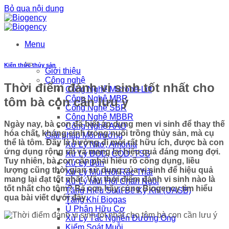
Bỏ qua nội dung
Menu
Kiến thức thủy sản
Giới thiệu
Công nghệ
Thời điểm đánh vi sinh tốt nhất cho
Công Nghệ Microbe-Lift
Công Nghệ MBR
tôm bà con cần lưu ý
Công Nghệ SBR
Công Nghệ MBBR
Ngày nay, bà con đã biết áp dụng men vi sinh để thay thế
Công Nghệ AAO
hóa chất, kháng sinh trong nuôi trồng thủy sản, mà cụ
Giải pháp Môi trường
thể là tôm. Đây là hướng đi mới rất hữu ích, được bà con
Xử Lý Nitơ, Amonia
ứng dụng rộng rãi và mang lại hiệu quả đáng mong đợi.
Xử Lý BOD, COD, TSS
Tuy nhiên, bà con cần phải hiểu rõ công dụng, liều
Xử Lý Bùn
lượng cũng thời gian sử dụng của vi sinh để hiệu quả
Xử Lý Mùi Hôi Rác Thải
mang lại đạt tốt nhất. Vậy thời điểm đánh vi sinh nào là
Xử Lý Mùi Hôi Chăn Nuôi
tốt nhất cho tôm? Bà con hãy cùng Biogency tìm hiểu
Tăng Hiệu Suất Bể Kỵ Khí (UASB)
qua bài viết dưới đây.
Tăng Khí Biogas
Ủ Phân Hữu Cơ
Xử Lý Tắc Nghẽn Đường Ống
Kiểm Soát Muỗi