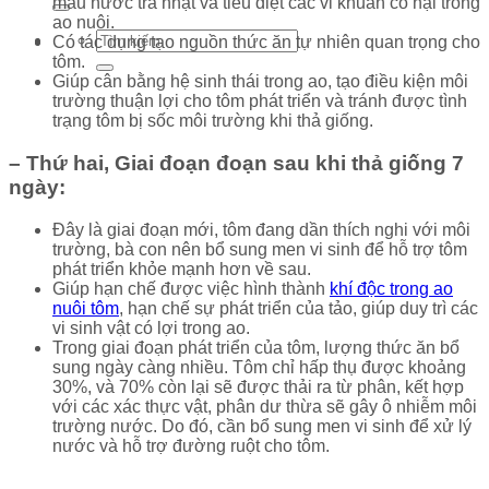
màu nước trà nhạt và tiêu diệt các vi khuẩn có hại trong
ao nuôi.
Có tác dụng tạo nguồn thức ăn tự nhiên quan trọng cho
tôm.
Giúp cân bằng hệ sinh thái trong ao, tạo điều kiện môi
trường thuận lợi cho tôm phát triển và tránh được tình
trạng tôm bị sốc môi trường khi thả giống.
– Thứ hai, Giai đoạn đoạn sau khi thả giống 7
ngày:
Đây là giai đoạn mới, tôm đang dần thích nghi với môi
trường, bà con nên bổ sung men vi sinh để hỗ trợ tôm
phát triển khỏe mạnh hơn về sau.
Giúp hạn chế được việc hình thành
khí độc trong ao
nuôi tôm
, hạn chế sự phát triển của tảo, giúp duy trì các
vi sinh vật có lợi trong ao.
Trong giai đoạn phát triển của tôm, lượng thức ăn bổ
sung ngày càng nhiều. Tôm chỉ hấp thụ được khoảng
30%, và 70% còn lại sẽ được thải ra từ phân, kết hợp
với các xác thực vật, phân dư thừa sẽ gây ô nhiễm môi
trường nước. Do đó, cần bổ sung men vi sinh để xử lý
nước và hỗ trợ đường ruột cho tôm.