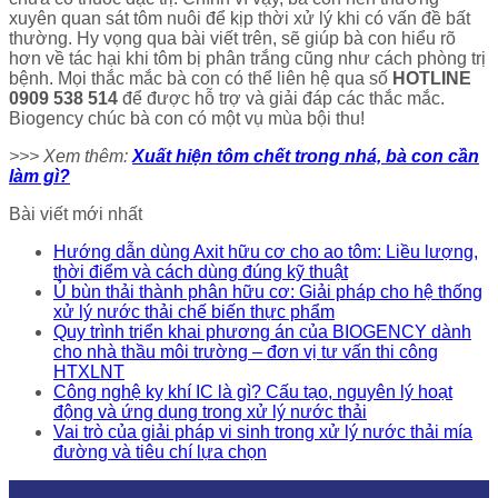
xuyên quan sát tôm nuôi để kịp thời xử lý khi có vấn đề bất
thường. Hy vọng qua bài viết trên, sẽ giúp bà con hiểu rõ
hơn về tác hại khi tôm bị phân trắng cũng như cách phòng trị
bệnh. Mọi thắc mắc bà con có thể liên hệ qua số
HOTLINE
0909 538 514
để được hỗ trợ và giải đáp các thắc mắc.
Biogency chúc bà con có một vụ mùa bội thu!
>>> Xem thêm:
Xuất hiện tôm chết trong nhá, bà con cần
làm gì?
Bài viết mới nhất
Hướng dẫn dùng Axit hữu cơ cho ao tôm: Liều lượng,
thời điểm và cách dùng đúng kỹ thuật
Ủ bùn thải thành phân hữu cơ: Giải pháp cho hệ thống
xử lý nước thải chế biến thực phẩm
Quy trình triển khai phương án của BIOGENCY dành
cho nhà thầu môi trường – đơn vị tư vấn thi công
HTXLNT
Công nghệ kỵ khí IC là gì? Cấu tạo, nguyên lý hoạt
động và ứng dụng trong xử lý nước thải
Vai trò của giải pháp vi sinh trong xử lý nước thải mía
đường và tiêu chí lựa chọn