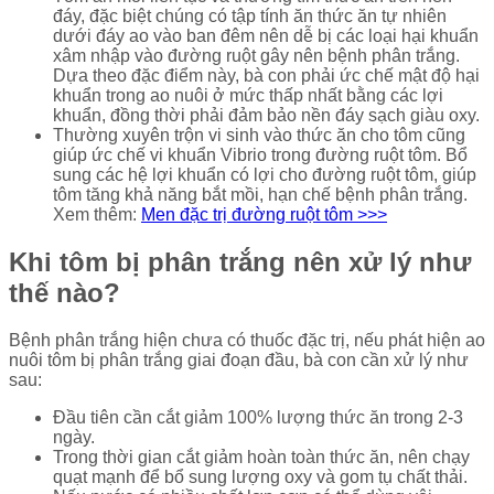
đáy, đặc biệt chúng có tập tính ăn thức ăn tự nhiên
dưới đáy ao vào ban đêm nên dễ bị các loại hại khuẩn
xâm nhập vào đường ruột gây nên bệnh phân trắng.
Dựa theo đặc điểm này, bà con phải ức chế mật độ hại
khuẩn trong ao nuôi ở mức thấp nhất bằng các lợi
khuẩn, đồng thời phải đảm bảo nền đáy sạch giàu oxy.
Thường xuyên trộn vi sinh vào thức ăn cho tôm cũng
giúp ức chế vi khuẩn Vibrio trong đường ruột tôm. Bổ
sung các hệ lợi khuẩn có lợi cho đường ruột tôm, giúp
tôm tăng khả năng bắt mồi, hạn chế bệnh phân trắng.
Xem thêm:
Men đặc trị đường ruột tôm >>>
Khi tôm bị phân trắng nên xử lý như
thế nào?
Bệnh phân trắng hiện chưa có thuốc đặc trị, nếu phát hiện ao
nuôi tôm bị phân trắng giai đoạn đầu, bà con cần xử lý như
sau:
Đầu tiên cần cắt giảm 100% lượng thức ăn trong 2-3
ngày.
Trong thời gian cắt giảm hoàn toàn thức ăn, nên chạy
quạt mạnh để bổ sung lượng oxy và gom tụ chất thải.