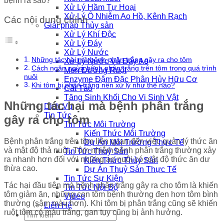
Xử Lý Hầm Tự Hoại
Xử Lý Ô Nhiễm Ao Hồ, Kênh Rạch
Các nội dung chính
Giải pháp Thủy sản
Xử Lý Khí Độc
Xử Lý Đáy
Xử Lý Nước
Những tác hại mà bệnh phân trắng gây ra cho tôm
Xử Lý Nước Và Đáy Ao
Cách ngăn ngừa bệnh phân trắng trên tôm trong quá trình
Men Đường Ruột
nuôi
Enzyme Đậm Đặc Phân Hủy Hữu Cơ
Khi tôm bị phân trắng nên xử lý như thế nào?
Cắt Tảo
Tăng Sinh Khối Cho Vi Sinh Vật
Những tác hại mà bệnh phân trắng
Dịch Vụ
Tin Tức
gây ra cho tôm
Tin Tức Môi Trường
Kiến Thức Môi Trường
Bệnh phân trắng trên tôm liên quan đến việc quản lý thức ăn
Dự Án Môi Trường Thực Tế
và mật độ thả nuôi. Tôm nhiễm bệnh phân trắng thường xảy
Tin Tức Thuỷ Sản
ra nhanh hơn đối với những ao nuôi có mật độ thức ăn dư
Kiến Thức Thủy Sản
thừa cao.
Dự Án Thuỷ Sản Thực Tế
Tin Tức Sự Kiện
Tác hại đầu tiên mà bệnh phân trắng gây ra cho tôm là khiến
Tin Tức Nội Bộ
tôm giảm ăn, những con tôm bệnh thường đen hơn tôm bình
Video
thường (sậm màu hơn). Khi tôm bị phân trắng cũng sẽ khiến
Liên Hệ
ruột tôm có màu trắng, gan tụy cũng bị ảnh hưởng.