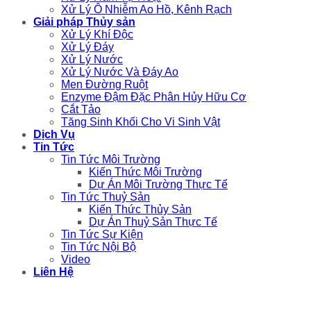
Xử Lý Ô Nhiễm Ao Hồ, Kênh Rạch
Giải pháp Thủy sản
Xử Lý Khí Độc
Xử Lý Đáy
Xử Lý Nước
Xử Lý Nước Và Đáy Ao
Men Đường Ruột
Enzyme Đậm Đặc Phân Hủy Hữu Cơ
Cắt Tảo
Tăng Sinh Khối Cho Vi Sinh Vật
Dịch Vụ
Tin Tức
Tin Tức Môi Trường
Kiến Thức Môi Trường
Dự Án Môi Trường Thực Tế
Tin Tức Thuỷ Sản
Kiến Thức Thủy Sản
Dự Án Thuỷ Sản Thực Tế
Tin Tức Sự Kiện
Tin Tức Nội Bộ
Video
Liên Hệ