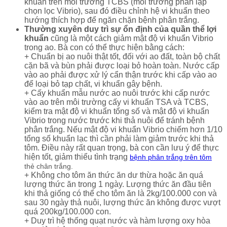
khuẩn trên môi trường TCBS (môi trường phân lập
chọn lọc Vibrio), sau đó điều chỉnh hệ vi khuẩn theo
hướng thích hợp để ngăn chặn bệnh phân trắng.
Thường xuyên duy trì sự ổn định của quần thể lợi
khuẩn
cũng là một cách giảm mật độ vi khuẩn Vibrio
trong ao. Bà con có thể thực hiện bằng cách:
+ Chuẩn bị ao nuôi thật tốt, đối với ao đất, toàn bộ chất
cặn bã và bùn phải được loại bỏ hoàn toàn. Nước cấp
vào ao phải được xử lý cẩn thận trước khi cấp vào ao
để loại bỏ tạp chất, vi khuẩn gây bệnh.
+ Cấy khuẩn mẫu nước ao nuôi trước khi cấp nước
vào ao trên môi trường cấy vi khuẩn TSA và TCBS,
kiểm tra mật độ vi khuẩn tổng số và mật độ vi khuẩn
Vibrio trong nước trước khi thả nuôi để tránh bệnh
phân trắng. Nếu mật độ vi khuẩn Vibrio chiếm hơn 1/10
tổng số khuẩn lạc thì cần phải làm giảm trước khi thả
tôm. Điều này rất quan trọng, bà con cần lưu ý để thực
hiện tốt, giảm thiểu tình trạng
bệnh phân trắng trên tôm
thẻ chân trắng.
+ Không cho tôm ăn thức ăn dư thừa hoặc ăn quá
lượng thức ăn trong 1 ngày. Lượng thức ăn đầu tiên
khi thả giống có thể cho tôm ăn là 2kg/100.000 con và
sau 30 ngày thả nuôi, lượng thức ăn không được vượt
quá 200kg/100.000 con.
+ Duy trì hệ thống quạt nước và hàm lượng oxy hòa