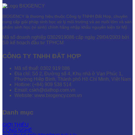
BIOGENCY là thương hiệu thuộc Công ty TNHH Đất Hợp, chuyên
cung cấp giải pháp sinh học xử lý môi trường và ao nuôi tôm và sản
phẩm sinh học (vi sinh) chính hãng nhập khẩu nguyên kiện từ Mỹ.
Mã số doanh nghiệp 0302919086 cấp ngày 29/04/2003 bởi
Sở kế hoạch đầu tư TPHCM
CÔNG TY TNHH ĐẤT HỢP
Mã số thuế: 0302 919 086
Địa chỉ: Số 2, Đường số 4, Khu nhà ở Vạn Phúc 1,
Phường Hiệp Bình, Thành phố Hồ Chí Minh, Việt Nam
Hotline: (+84) 909 538 514
Email: cskh@dathop.com.vn
Website: www.biogency.com.vn
Danh mục
GIỚI THIỆU
CÔNG NGHỆ