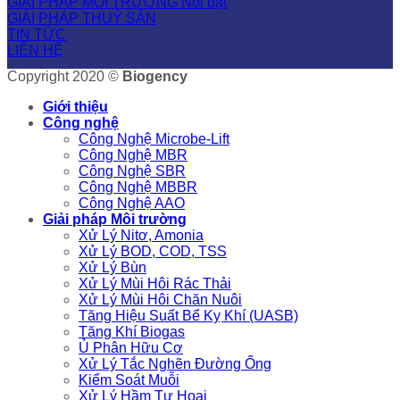
GIẢI PHÁP MÔI TRƯỜNG
GIẢI PHÁP THUỶ SẢN
TIN TỨC
LIÊN HỆ
Copyright 2020 ©
Biogency
Giới thiệu
Công nghệ
Công Nghệ Microbe-Lift
Công Nghệ MBR
Công Nghệ SBR
Công Nghệ MBBR
Công Nghệ AAO
Giải pháp Môi trường
Xử Lý Nitơ, Amonia
Xử Lý BOD, COD, TSS
Xử Lý Bùn
Xử Lý Mùi Hôi Rác Thải
Xử Lý Mùi Hôi Chăn Nuôi
Tăng Hiệu Suất Bể Kỵ Khí (UASB)
Tăng Khí Biogas
Ủ Phân Hữu Cơ
Xử Lý Tắc Nghẽn Đường Ống
Kiểm Soát Muỗi
Xử Lý Hầm Tự Hoại