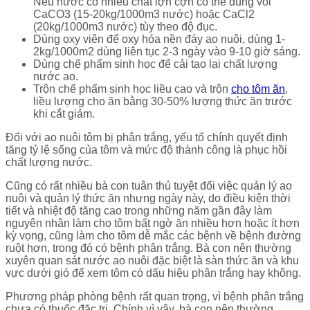
Nếu nước có nhiều chất lợn cợn có thể dùng vôi
CaCO3 (15-20kg/1000m3 nước) hoặc CaCl2
(20kg/1000m3 nước) tùy theo độ đục.
Dùng oxy viên để oxy hóa nền đáy ao nuôi, dùng 1-
2kg/1000m2 dùng liên tục 2-3 ngày vào 9-10 giờ sáng.
Dùng chế phẩm sinh học để cải tạo lại chất lượng
nước ao.
Trộn chế phẩm sinh học liều cao và trộn
cho tôm ăn
,
liều lượng cho ăn bằng 30-50% lượng thức ăn trước
khi cắt giảm.
Đối với ao nuôi tôm bị phân trắng, yếu tố chính quyết định
tăng tỷ lệ sống của tôm và mức độ thành công là phục hồi
chất lượng nước.
Cũng có rất nhiều bà con tuân thủ tuyệt đối việc quản lý ao
nuôi và quản lý thức ăn nhưng ngày này, do điều kiện thời
tiết và nhiệt độ tăng cao trong những năm gần đây làm
nguyên nhân làm cho tôm bất ngờ ăn nhiều hơn hoặc ít hơn
kỳ vọng, cũng làm cho tôm dễ mắc các bệnh về bệnh đường
ruột hơn, trong đó có bệnh phân trắng. Bà con nên thường
xuyên quan sát nước ao nuôi đặc biệt là sàn thức ăn và khu
vực dưới gió để xem tôm có dấu hiệu phân trắng hay không.
Phương pháp phòng bệnh rất quan trọng, vì bệnh phân trắng
chưa có thuốc đặc trị. Chính vì vậy, bà con nên thường