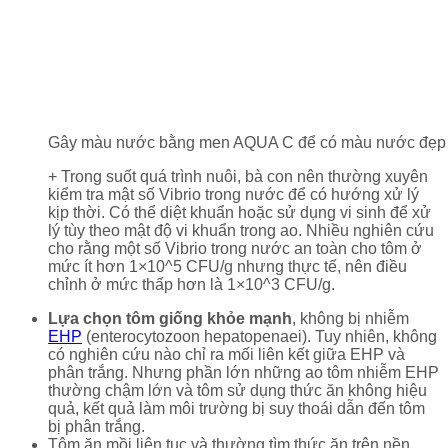
Gây màu nước bằng men AQUA C để có màu nước đẹp k
+ Trong suốt quá trình nuôi, bà con nên thường xuyên
kiểm tra mật số Vibrio trong nước để có hướng xử lý
kịp thời. Có thể diệt khuẩn hoặc sử dụng vi sinh để xử
lý tùy theo mật độ vi khuẩn trong ao. Nhiều nghiên cứu
cho rằng một số Vibrio trong nước an toàn cho tôm ở
mức ít hơn 1×10^5 CFU/g nhưng thực tế, nên điều
chỉnh ở mức thấp hơn là 1×10^3 CFU/g.
Lựa chọn tôm giống khỏe mạnh
, không bị nhiễm
EHP
(enterocytozoon hepatopenaei). Tuy nhiên, không
có nghiên cứu nào chỉ ra mối liên kết giữa EHP và
phân trắng. Nhưng phần lớn những ao tôm nhiễm EHP
thường chậm lớn và tôm sử dụng thức ăn không hiệu
quả, kết quả làm môi trường bị suy thoái dẫn đến tôm
bị phân trắng.
Tôm ăn mồi liên tục và thường tìm thức ăn trên nền