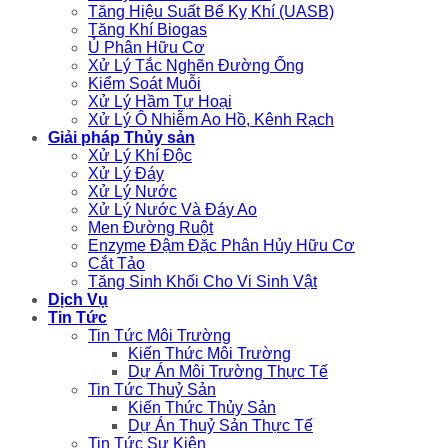
Tăng Hiệu Suất Bể Kỵ Khí (UASB)
Tăng Khí Biogas
Ủ Phân Hữu Cơ
Xử Lý Tắc Nghẽn Đường Ống
Kiểm Soát Muỗi
Xử Lý Hầm Tự Hoại
Xử Lý Ô Nhiễm Ao Hồ, Kênh Rạch
Giải pháp Thủy sản
Xử Lý Khí Độc
Xử Lý Đáy
Xử Lý Nước
Xử Lý Nước Và Đáy Ao
Men Đường Ruột
Enzyme Đậm Đặc Phân Hủy Hữu Cơ
Cắt Tảo
Tăng Sinh Khối Cho Vi Sinh Vật
Dịch Vụ
Tin Tức
Tin Tức Môi Trường
Kiến Thức Môi Trường
Dự Án Môi Trường Thực Tế
Tin Tức Thuỷ Sản
Kiến Thức Thủy Sản
Dự Án Thuỷ Sản Thực Tế
Tin Tức Sự Kiện