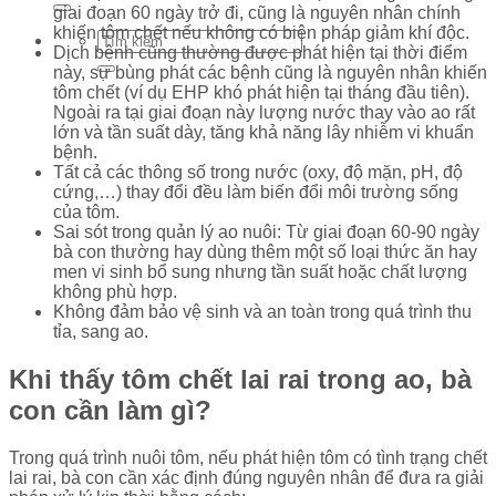
giai đoạn 60 ngày trở đi, cũng là nguyên nhân chính
khiến tôm chết nếu không có biện pháp giảm khí độc.
Dịch bệnh cũng thường được phát hiện tại thời điểm
này, sự bùng phát các bệnh cũng là nguyên nhân khiến
tôm chết (ví dụ EHP khó phát hiện tại tháng đầu tiên).
Ngoài ra tại giai đoạn này lượng nước thay vào ao rất
lớn và tần suất dày, tăng khả năng lây nhiễm vi khuẩn
bệnh.
Tất cả các thông số trong nước (oxy, độ mặn, pH, độ
cứng,…) thay đổi đều làm biến đổi môi trường sống
của tôm.
Sai sót trong quản lý ao nuôi: Từ giai đoạn 60-90 ngày
bà con thường hay dùng thêm một số loại thức ăn hay
men vi sinh bổ sung nhưng tần suất hoặc chất lượng
không phù hợp.
Không đảm bảo vệ sinh và an toàn trong quá trình thu
tỉa, sang ao.
Khi thấy tôm chết lai rai trong ao, bà
con cần làm gì?
Trong quá trình nuôi tôm, nếu phát hiện tôm có tình trạng chết
lai rai, bà con cần xác định đúng nguyên nhân để đưa ra giải