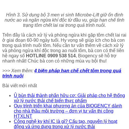
Hình 3. Sử dụng bộ 3 men vi sinh Microbe-Lift giữ ổn định
nước ao và ngăn ngừa khí độc từ đầu vụ, giúp hạn chế tình
trạng tôm chết lai rai trong quá trình nuôi.
Trên đây là cách xử lý và phòng ngừa khi gặp tôm chết lai rai
ở giai đoạn 60-90 ngày tuổi. Hy vọng sẽ giúp ích cho bà con
trong quá trình nuôi tôm. Nếu cần tư vấn thêm về cách xử lý
và phòng ngừa khí độc trong ao nuôi tôm, bà con có thể liên
hệ ngay số
HOTLINE 0909 538 514
, Biogency sẽ hỗ trợ
nhanh nhất! Chúc bà con có những mùa vụ bội thu!
>>> Xem thêm:
4 biện pháp hạn chế chết tôm trong quá
trình nuôi
Bài viết mới nhất
Ủ bùn thải thành phân hữu cơ: Giải pháp cho hệ thống
xử lý nước thải chế biến thực phẩm
Quy trình triển khai phương án của BIOGENCY dành
cho nhà thầu môi trường – đơn vị tư vấn thi công
HTXLNT
Công nghệ kỵ khí IC là gì? Cấu tạo, nguyên lý hoạt
động và ứng dụng trong xử lý nước thải