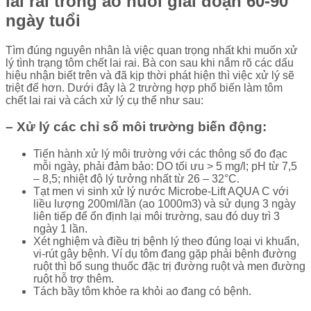
lai rai trong ao nuôi giai đoạn 60-90
ngày tuổi
Tìm đúng nguyên nhân là việc quan trọng nhất khi muốn xử
lý tình trạng tôm chết lai rai. Bà con sau khi nắm rõ các dấu
hiệu nhận biết trên và đã kịp thời phát hiện thì việc xử lý sẽ
triệt để hơn. Dưới đây là 2 trường hợp phổ biến làm tôm
chết lai rai và cách xử lý cụ thể như sau:
– Xử lý các chỉ số môi trường biến động:
Tiến hành xử lý môi trường với các thông số đo đạc
mỗi ngày, phải đảm bảo: DO tối ưu > 5 mg/l; pH từ 7,5
– 8,5; nhiệt độ lý tưởng nhất từ 26 – 32°C.
Tạt men vi sinh xử lý nước Microbe-Lift AQUA C với
liều lượng 200ml/lần (ao 1000m3) và sử dụng 3 ngày
liên tiếp để ổn định lại môi trường, sau đó duy trì 3
ngày 1 lần.
Xét nghiệm và điều trị bệnh lý theo đúng loại vi khuẩn,
vi-rút gây bệnh. Ví dụ tôm đang gặp phải bệnh đường
ruột thì bổ sung thuốc đặc trị đường ruột và men đường
ruột hỗ trợ thêm.
Tách bầy tôm khỏe ra khỏi ao đang có bệnh.