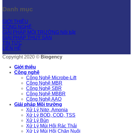
Danh mục
GIỚI THIỆU
CÔNG NGHỆ
GIẢI PHÁP MÔI TRƯỜNG
GIẢI PHÁP THUỶ SẢN
TIN TỨC
LIÊN HỆ
Copyright 2020 ©
Biogency
Giới thiệu
Công nghệ
Công Nghệ Microbe-Lift
Công Nghệ MBR
Công Nghệ SBR
Công Nghệ MBBR
Công Nghệ AAO
Giải pháp Môi trường
Xử Lý Nitơ, Amonia
Xử Lý BOD, COD, TSS
Xử Lý Bùn
Xử Lý Mùi Hôi Rác Thải
Xử Lý Mùi Hôi Chăn Nuôi