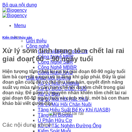
Bỏ qua nội dung
Menu
Kiến thức thủy sản
Giới thiệu
Công nghệ
Xử lý sớm tình trạng tôm chết lai rai
Công Nghệ Microbe-Lift
Công Nghệ MBR
giai đoạn 60 – 90 ngày tuổi
Công Nghệ SBR
Công Nghệ MBBR
Hiện tượng tôm chết lai rai tại giai đoạn 60-90 ngày tuổi
Công Nghệ AAO
làm bà con rất e ngại và lo lắng khi gặp phải. Đây là giai
Giải pháp Môi trường
đoạn gần cuối để có thể thu tôm bán, quyết định năng
Xử Lý Nitơ, Amonia
suất vụ mùa nên cần hạn chế tối đa tôm chết trong giai
Xử Lý BOD, COD, TSS
đoạn này. Để nắm rõ nguyên nhân khiến tôm chết lai rai
Xử Lý Bùn
giai đoạn 60-90 ngày tuổi và cách xử lý, mời bà con tham
Xử Lý Mùi Hôi Rác Thải
khảo bài viết dưới đây.
Xử Lý Mùi Hôi Chăn Nuôi
Tăng Hiệu Suất Bể Kỵ Khí (UASB)
Tăng Khí Biogas
Ủ Phân Hữu Cơ
Các nội dung chính
Xử Lý Tắc Nghẽn Đường Ống
Kiểm Soát Muỗi