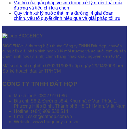
Vai trò của giải pháp vi sinh trong xử lý nước thải mía
đường và tiêu chí lựa chọn
Quy trình xử lý nước thải mía đường: 4 giai đoạn
chính, yếu tố quyết định hiệu quả và giải pháp tối ưu
BIOGENCY là thương hiệu thuộc Công ty TNHH Đất Hợp, chuyên
cung cấp giải pháp sinh học xử lý môi trường và ao nuôi tôm và sản
phẩm sinh học (vi sinh) chính hãng nhập khẩu nguyên kiện từ Mỹ.
Mã số doanh nghiệp 0302919086 cấp ngày 29/04/2003 bởi
Sở kế hoạch đầu tư TPHCM
CÔNG TY TNHH ĐẤT HỢP
Mã số thuế: 0302 919 086
Địa chỉ: Số 2, Đường số 4, Khu nhà ở Vạn Phúc 1,
Phường Hiệp Bình, Thành phố Hồ Chí Minh, Việt Nam
Hotline: (+84) 909 538 514
Email: cskh@dathop.com.vn
Website: www.biogency.com.vn