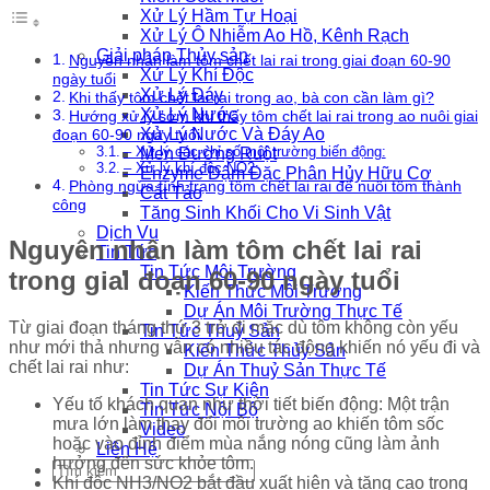
Xử Lý Hầm Tự Hoại
Xử Lý Ô Nhiễm Ao Hồ, Kênh Rạch
Giải pháp Thủy sản
Nguyên nhân làm tôm chết lai rai trong giai đoạn 60-90
Xử Lý Khí Độc
ngày tuổi
Xử Lý Đáy
Khi thấy tôm chết lai rai trong ao, bà con cần làm gì?
Xử Lý Nước
Hướng xử lý sớm khi thấy tôm chết lai rai trong ao nuôi giai
Xử Lý Nước Và Đáy Ao
đoạn 60-90 ngày tuổi
– Xử lý các chỉ số môi trường biến động:
Men Đường Ruột
– Xử lý khí độc NO2:
Enzyme Đậm Đặc Phân Hủy Hữu Cơ
Phòng ngừa tình trạng tôm chết lai rai để nuôi tôm thành
Cắt Tảo
công
Tăng Sinh Khối Cho Vi Sinh Vật
Dịch Vụ
Nguyên nhân làm tôm chết lai rai
Tin Tức
Tin Tức Môi Trường
trong giai đoạn 60-90 ngày tuổi
Kiến Thức Môi Trường
Dự Án Môi Trường Thực Tế
Từ giai đoạn tháng thứ 3 trở đi mặc dù tôm không còn yếu
Tin Tức Thuỷ Sản
như mới thả nhưng vẫn có nhiều tác động khiến nó yếu đi và
Kiến Thức Thủy Sản
chết lai rai như:
Dự Án Thuỷ Sản Thực Tế
Tin Tức Sự Kiện
Yếu tố khách quan như thời tiết biến động: Một trận
Tin Tức Nội Bộ
mưa lớn làm thay đổi môi trường ao khiến tôm sốc
Video
hoặc vào đỉnh điểm mùa nắng nóng cũng làm ảnh
Liên Hệ
hưởng đến sức khỏe tôm.
Khí độc NH3/NO2 bắt đầu xuất hiện và tăng cao trong