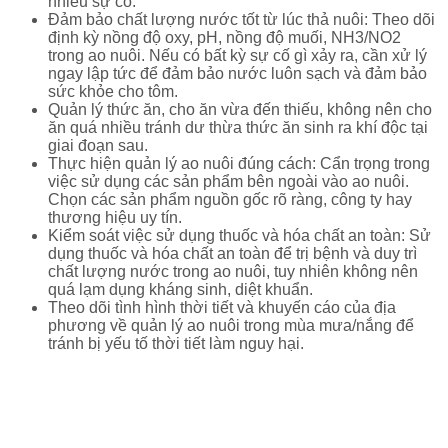
nhiều sự cố.
Đảm bảo chất lượng nước tốt từ lúc thả nuôi: Theo dõi
định kỳ nồng độ oxy, pH, nồng độ muối, NH3/NO2
trong ao nuôi. Nếu có bất kỳ sự cố gì xảy ra, cần xử lý
ngay lập tức để đảm bảo nước luôn sạch và đảm bảo
sức khỏe cho tôm.
Quản lý thức ăn, cho ăn vừa đến thiếu, không nên cho
ăn quá nhiều tránh dư thừa thức ăn sinh ra khí độc tại
giai đoạn sau.
Thực hiện quản lý ao nuôi đúng cách: Cẩn trọng trong
việc sử dụng các sản phẩm bên ngoài vào ao nuôi.
Chọn các sản phẩm nguồn gốc rõ ràng, công ty hay
thương hiệu uy tín.
Kiểm soát việc sử dụng thuốc và hóa chất an toàn: Sử
dụng thuốc và hóa chất an toàn để trị bệnh và duy trì
chất lượng nước trong ao nuôi, tuy nhiên không nên
quá lạm dụng kháng sinh, diệt khuẩn.
Theo dõi tình hình thời tiết và khuyến cáo của địa
phương về quản lý ao nuôi trong mùa mưa/nắng để
tránh bị yếu tố thời tiết làm nguy hại.