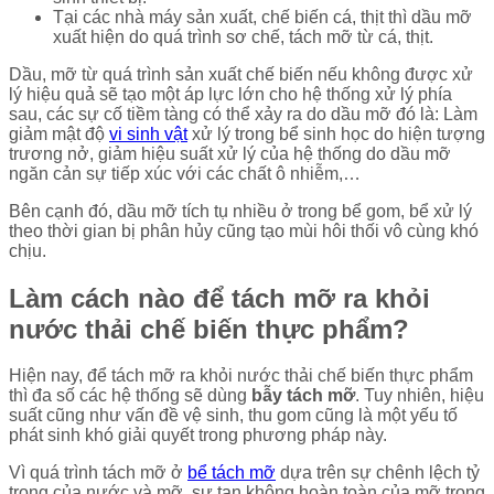
Tại các nhà máy sản xuất, chế biến cá, thịt thì dầu mỡ
xuất hiện do quá trình sơ chế, tách mỡ từ cá, thịt.
Dầu, mỡ từ quá trình sản xuất chế biến nếu không được xử
lý hiệu quả sẽ tạo một áp lực lớn cho hệ thống xử lý phía
sau, các sự cố tiềm tàng có thể xảy ra do dầu mỡ đó là: Làm
giảm mật độ
vi sinh vật
xử lý trong bể sinh học do hiện tượng
trương nở, giảm hiệu suất xử lý của hệ thống do dầu mỡ
ngăn cản sự tiếp xúc với các chất ô nhiễm,…
Bên cạnh đó, dầu mỡ tích tụ nhiều ở trong bể gom, bể xử lý
theo thời gian bị phân hủy cũng tạo mùi hôi thối vô cùng khó
chịu.
Làm cách nào để tách mỡ ra khỏi
nước thải chế biến thực phẩm?
Hiện nay, để tách mỡ ra khỏi nước thải chế biến thực phẩm
thì đa số các hệ thống sẽ dùng
bẫy tách mỡ
. Tuy nhiên, hiệu
suất cũng như vấn đề vệ sinh, thu gom cũng là một yếu tố
phát sinh khó giải quyết trong phương pháp này.
Vì quá trình tách mỡ ở
bể tách mỡ
dựa trên sự chênh lệch tỷ
trọng của nước và mỡ, sự tan không hoàn toàn của mỡ trong