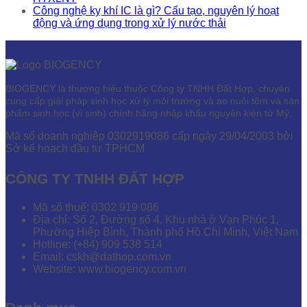
Công nghệ kỵ khí IC là gì? Cấu tạo, nguyên lý hoạt
động và ứng dụng trong xử lý nước thải
BIOGENCY là thương hiệu thuộc Công ty TNHH Đất Hợp, chuyên
cung cấp giải pháp sinh học xử lý môi trường và ao nuôi tôm và sản
phẩm sinh học (vi sinh) chính hãng nhập khẩu nguyên kiện từ Mỹ.
Mã số doanh nghiệp 0302919086 cấp ngày 29/04/2003 bởi
Sở kế hoạch đầu tư TPHCM
CÔNG TY TNHH ĐẤT HỢP
Mã số thuế: 0302 919 086
Địa chỉ: Số 2, Đường số 4, Khu nhà ở Vạn Phúc 1,
Phường Hiệp Bình, Thành phố Hồ Chí Minh, Việt Nam
Hotline: (+84) 909 538 514
Email: cskh@dathop.com.vn
Website: www.biogency.com.vn