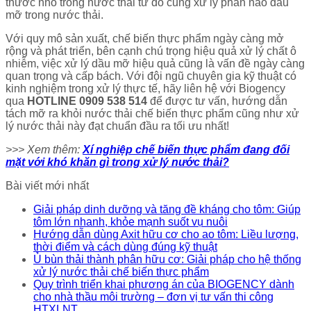
thước nhỏ trong nước thải từ đó cũng xử lý phần nào dầu
mỡ trong nước thải.
Với quy mô sản xuất, chế biến thực phẩm ngày càng mở
rộng và phát triển, bên cạnh chú trọng hiệu quả xử lý chất ô
nhiễm, việc xử lý dầu mỡ hiệu quả cũng là vấn đề ngày càng
quan trọng và cấp bách. Với đội ngũ chuyên gia kỹ thuật có
kinh nghiệm trong xử lý thực tế, hãy liên hệ với Biogency
qua
HOTLINE 0909 538 514
để được tư vấn, hướng dẫn
tách mỡ ra khỏi nước thải chế biến thực phẩm cũng như xử
lý nước thải này đạt chuẩn đầu ra tối ưu nhất!
>>> Xem thêm:
Xí nghiệp chế biến thực phẩm đang đối
mặt với khó khăn gì trong xử lý nước thải?
Bài viết mới nhất
Giải pháp dinh dưỡng và tăng đề kháng cho tôm: Giúp
tôm lớn nhanh, khỏe mạnh suốt vụ nuôi
Hướng dẫn dùng Axit hữu cơ cho ao tôm: Liều lượng,
thời điểm và cách dùng đúng kỹ thuật
Ủ bùn thải thành phân hữu cơ: Giải pháp cho hệ thống
xử lý nước thải chế biến thực phẩm
Quy trình triển khai phương án của BIOGENCY dành
cho nhà thầu môi trường – đơn vị tư vấn thi công
HTXLNT