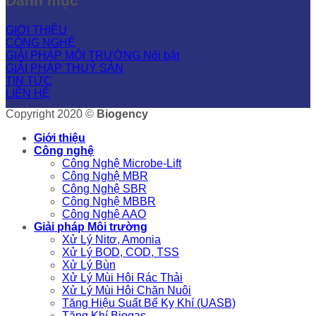
Danh mục
GIỚI THIỆU
CÔNG NGHỆ
GIẢI PHÁP MÔI TRƯỜNG
GIẢI PHÁP THUỶ SẢN
TIN TỨC
LIÊN HỆ
Copyright 2020 ©
Biogency
Giới thiệu
Công nghệ
Công Nghệ Microbe-Lift
Công Nghệ MBR
Công Nghệ SBR
Công Nghệ MBBR
Công Nghệ AAO
Giải pháp Môi trường
Xử Lý Nitơ, Amonia
Xử Lý BOD, COD, TSS
Xử Lý Bùn
Xử Lý Mùi Hôi Rác Thải
Xử Lý Mùi Hôi Chăn Nuôi
Tăng Hiệu Suất Bể Kỵ Khí (UASB)
Tăng Khí Biogas