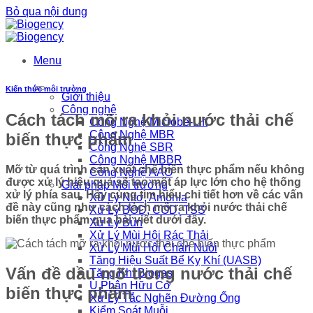
Bỏ qua nội dung
Menu
Kiến thức môi trường
Giới thiệu
Công nghệ
Cách tách mỡ ra khỏi nước thải chế
Công Nghệ Microbe-Lift
Công Nghệ MBR
biến thực phẩm
Công Nghệ SBR
Công Nghệ MBBR
Mỡ từ quá trình sản xuất chế biến thực phẩm nếu không
Công Nghệ AAO
được xử lý hiệu quả sẽ tạo một áp lực lớn cho hệ thống
Giải pháp Môi trường
xử lý phía sau. Hãy cùng tìm hiểu chi tiết hơn về các vấn
Xử Lý Nitơ, Amonia
đề này cũng như cách tách mỡ ra khỏi nước thải chế
Xử Lý BOD, COD, TSS
biến thực phẩm qua bài viết dưới đây.
Xử Lý Bùn
Xử Lý Mùi Hôi Rác Thải
Xử Lý Mùi Hôi Chăn Nuôi
Tăng Hiệu Suất Bể Kỵ Khí (UASB)
Vấn đề dầu mỡ trong nước thải chế
Tăng Khí Biogas
Ủ Phân Hữu Cơ
biến thực phẩm
Xử Lý Tắc Nghẽn Đường Ống
Kiểm Soát Muỗi