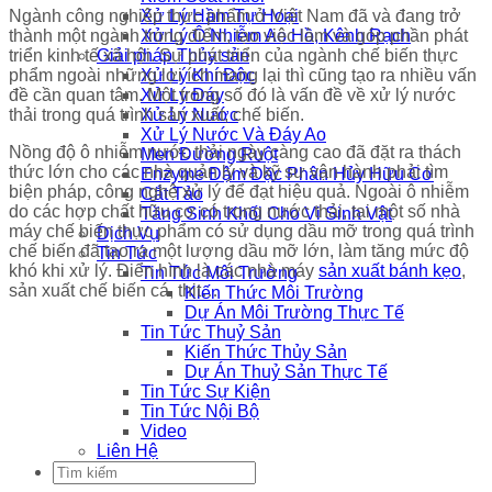
Ngành công nghiệp thực phẩm ở Việt Nam đã và đang trở
Xử Lý Hầm Tự Hoại
thành một ngành trọng điểm, tạo việc làm và góp phần phát
Xử Lý Ô Nhiễm Ao Hồ, Kênh Rạch
triển kinh tế xã hội. Sự phát triển của ngành chế biến thực
Giải pháp Thủy sản
phẩm ngoài những lợi ích mang lại thì cũng tạo ra nhiều vấn
Xử Lý Khí Độc
đề cần quan tâm. Một trong số đó là vấn đề về xử lý nước
Xử Lý Đáy
thải trong quá trình sản xuất, chế biến.
Xử Lý Nước
Xử Lý Nước Và Đáy Ao
Nồng độ ô nhiễm nước thải ngày càng cao đã đặt ra thách
Men Đường Ruột
thức lớn cho các nhà quản lý và kỹ sư vận hành phải tìm
Enzyme Đậm Đặc Phân Hủy Hữu Cơ
biện pháp, công nghệ xử lý để đạt hiệu quả. Ngoài ô nhiễm
Cắt Tảo
do các hợp chất hữu cơ có trong nước thải, tại một số nhà
Tăng Sinh Khối Cho Vi Sinh Vật
máy chế biến thực phẩm có sử dụng dầu mỡ trong quá trình
Dịch Vụ
chế biến đã tạo ra một lượng dầu mỡ lớn, làm tăng mức độ
Tin Tức
khó khi xử lý. Điển hình là các nhà máy
sản xuất bánh kẹo
,
Tin Tức Môi Trường
sản xuất chế biến cá, thịt…
Kiến Thức Môi Trường
Dự Án Môi Trường Thực Tế
Tin Tức Thuỷ Sản
Kiến Thức Thủy Sản
Dự Án Thuỷ Sản Thực Tế
Tin Tức Sự Kiện
Tin Tức Nội Bộ
Video
Liên Hệ