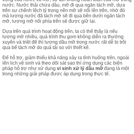
nước. Nước thải chứa dầu, mỡ đi qua ngăn tách mỡ, dựa
trên sự chênh lệch tỷ trọng nên mỡ sẽ nổi lên trên, nhờ đó
mà lượng nước đã tách mỡ sẽ đi qua bên dưới ngăn tách
mỡ, lượng mỡ nổi phía trên sẽ được giữ lại.
Dựa trên quá trình hoạt động trên, ta có thể thấy là nếu
lượng mỡ nhiều, quá trình thu gom không diễn ra thường
xuyên và triệt để thì lượng dầu mỡ trong nước rất dễ bị trôi
qua bể tách mỡ do quá tải so với thiết kế.
Để hỗ trợ, giảm thiểu khả năng xảy ra tình huống trên, ngoài
lên lịch vệ sinh và theo dõi sát sao thì ứng dụng các biện
pháp hỗ trợ như sử dụng
vi sinh xử lý dầu mỡ
đang là một
trong những giải pháp được áp dụng trong thực tế.