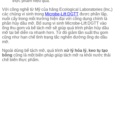
thực phẩm hiệu quả.
Với công nghệ từ Mỹ của hãng Ecological Laboratories (Inc,)
các chủng vi sinh trong
Microbe-Lift DGTT
được phân lập,
nuôi cấy trong môi trường hiện đại với công dụng chính là
phân hủy dầu mỡ. Bổ sung vi sinh Microbe-Lift DGTT vào
ống thu gom và bể tách mỡ sẽ giúp quá trình phân hủy dầu
mỡ tại bể diễn ra nhanh hơn. Từ đó giảm tần suất thu gom
cũng như hạn chế tình trạng tắc nghẽn đường ống do dầu
mỡ.
Ngoài dùng bể tách mỡ, quá trình
xử lý hóa lý, keo tụ tạo
bông
cũng là một biện pháp giúp tách mỡ ra khỏi nước thải
chế biến thực phẩm.