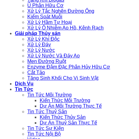
Ủ Phân Hữu Cơ
Xử Lý Tắc Nghẽn Đường Ống
Kiểm Soát Muỗi
Xử Lý Hầm Tự Hoại
Xử Lý Ô Nhiễm Ao Hồ, Kênh Rạch
Giải pháp Thủy sản
Xử Lý Khí Độc
Xử Lý Đáy
Xử Lý Nước
Xử Lý Nước Và Đáy Ao
Men Đường Ruột
Enzyme Đậm Đặc Phân Hủy Hữu Cơ
Cắt Tảo
Tăng Sinh Khối Cho Vi Sinh Vật
Dịch Vụ
Tin Tức
Tin Tức Môi Trường
Kiến Thức Môi Trường
Dự Án Môi Trường Thực Tế
Tin Tức Thuỷ Sản
Kiến Thức Thủy Sản
Dự Án Thuỷ Sản Thực Tế
Tin Tức Sự Kiện
Tin Tức Nội Bộ