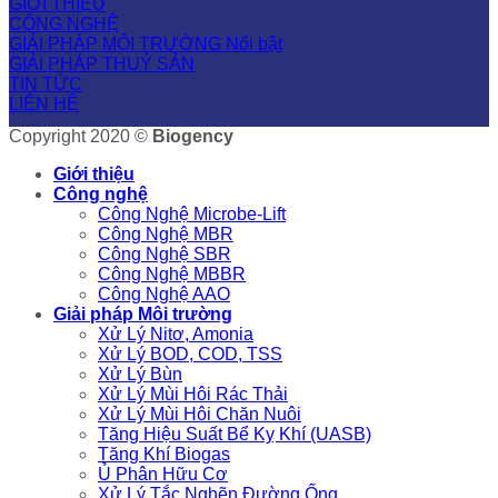
GIỚI THIỆU
CÔNG NGHỆ
GIẢI PHÁP MÔI TRƯỜNG
GIẢI PHÁP THUỶ SẢN
TIN TỨC
LIÊN HỆ
Copyright 2020 ©
Biogency
Giới thiệu
Công nghệ
Công Nghệ Microbe-Lift
Công Nghệ MBR
Công Nghệ SBR
Công Nghệ MBBR
Công Nghệ AAO
Giải pháp Môi trường
Xử Lý Nitơ, Amonia
Xử Lý BOD, COD, TSS
Xử Lý Bùn
Xử Lý Mùi Hôi Rác Thải
Xử Lý Mùi Hôi Chăn Nuôi
Tăng Hiệu Suất Bể Kỵ Khí (UASB)
Tăng Khí Biogas
Ủ Phân Hữu Cơ
Xử Lý Tắc Nghẽn Đường Ống