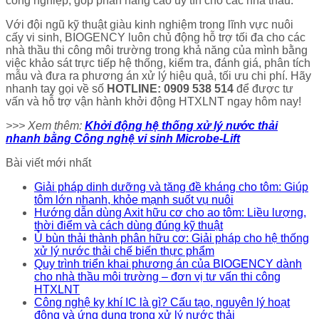
công nghiệp, góp phần nâng cao uy tín cho các nhà thầu.
Với đội ngũ kỹ thuật giàu kinh nghiệm trong lĩnh vực nuôi
cấy vi sinh, BIOGENCY luôn chủ động hỗ trợ tối đa cho các
nhà thầu thi công môi trường trong khả năng của mình bằng
việc khảo sát trực tiếp hệ thống, kiểm tra, đánh giá, phân tích
mẫu và đưa ra phương án xử lý hiệu quả, tối ưu chi phí. Hãy
nhanh tay gọi về số
HOTLINE: 0909 538 514
để được tư
vấn và hỗ trợ vận hành khởi động HTXLNT ngay hôm nay!
>>> Xem thêm:
Khởi động hệ thống xử lý nước thải
nhanh bằng Công nghệ vi sinh Microbe-Lift
Bài viết mới nhất
Giải pháp dinh dưỡng và tăng đề kháng cho tôm: Giúp
tôm lớn nhanh, khỏe mạnh suốt vụ nuôi
Hướng dẫn dùng Axit hữu cơ cho ao tôm: Liều lượng,
thời điểm và cách dùng đúng kỹ thuật
Ủ bùn thải thành phân hữu cơ: Giải pháp cho hệ thống
xử lý nước thải chế biến thực phẩm
Quy trình triển khai phương án của BIOGENCY dành
cho nhà thầu môi trường – đơn vị tư vấn thi công
HTXLNT
Công nghệ kỵ khí IC là gì? Cấu tạo, nguyên lý hoạt
động và ứng dụng trong xử lý nước thải