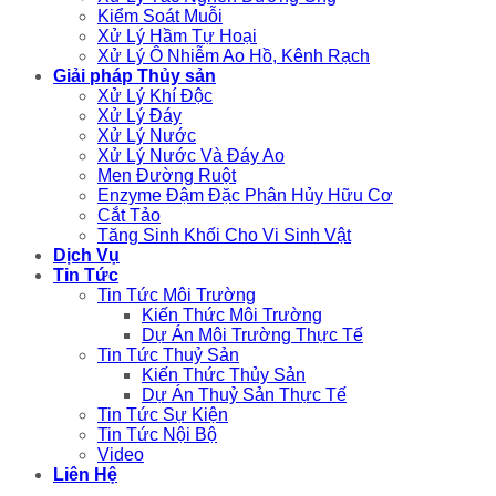
Kiểm Soát Muỗi
Xử Lý Hầm Tự Hoại
Xử Lý Ô Nhiễm Ao Hồ, Kênh Rạch
Giải pháp Thủy sản
Xử Lý Khí Độc
Xử Lý Đáy
Xử Lý Nước
Xử Lý Nước Và Đáy Ao
Men Đường Ruột
Enzyme Đậm Đặc Phân Hủy Hữu Cơ
Cắt Tảo
Tăng Sinh Khối Cho Vi Sinh Vật
Dịch Vụ
Tin Tức
Tin Tức Môi Trường
Kiến Thức Môi Trường
Dự Án Môi Trường Thực Tế
Tin Tức Thuỷ Sản
Kiến Thức Thủy Sản
Dự Án Thuỷ Sản Thực Tế
Tin Tức Sự Kiện
Tin Tức Nội Bộ
Video
Liên Hệ