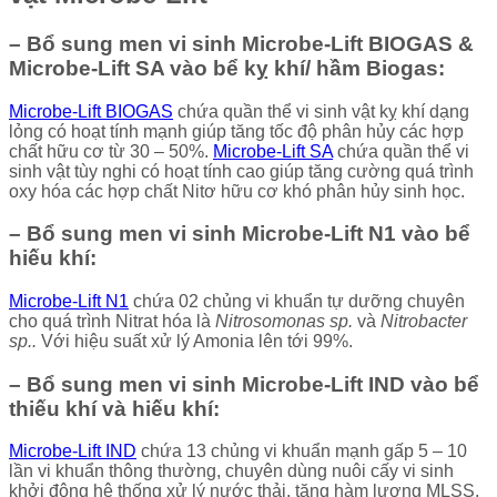
– Bổ sung men vi sinh Microbe-Lift BIOGAS &
Microbe-Lift SA vào bể kỵ khí/ hầm Biogas:
Microbe-Lift BIOGAS
chứa quần thể vi sinh vật kỵ khí dạng
lỏng có hoạt tính mạnh giúp tăng tốc độ phân hủy các hợp
chất hữu cơ từ 30 – 50%.
Microbe-Lift SA
chứa quần thể vi
sinh vật tùy nghi có hoạt tính cao giúp tăng cường quá trình
oxy hóa các hợp chất Nitơ hữu cơ khó phân hủy sinh học.
– Bổ sung men vi sinh Microbe-Lift N1 vào bể
hiếu khí:
Microbe-Lift N1
chứa 02 chủng vi khuẩn tự dưỡng chuyên
cho quá trình Nitrat hóa là
Nitrosomonas sp.
và
Nitrobacter
sp..
Với hiệu suất xử lý Amonia lên tới 99%.
– Bổ sung men vi sinh Microbe-Lift IND vào bể
thiếu khí và hiếu khí:
Microbe-Lift IND
chứa 13 chủng vi khuẩn mạnh gấp 5 – 10
lần vi khuẩn thông thường, chuyên dùng nuôi cấy vi sinh
khởi động hệ thống xử lý nước thải, tăng hàm lượng MLSS,