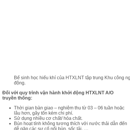
Bể sinh học hiếu khí của HTXLNT tập trung Khu công ng
động.
Đối với quy trình vận hành khởi động HTXLNT A/O
truyền thống:
Thời gian bàn giao – nghiệm thu từ 03 – 06 tuần hoặc
lâu hơn, gây tốn kém chi phí.
Sử dụng nhiều cơ chất/ hóa chất.
Bùn hoạt tính không tương thích với nước thải dẫn đến
dễ gặp các sự cố nổi bùn, sốc tải, …