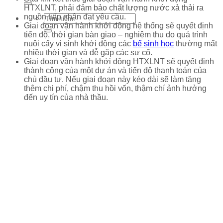
HTXLNT, phải đảm bảo chất lượng nước xả thải ra
nguồn tiếp nhận đạt yêu cầu.
Giai đoạn vận hành khởi động hệ thống sẽ quyết định
tiến độ, thời gian bàn giao – nghiệm thu do quá trình
nuôi cấy vi sinh khởi động các
bể sinh học
thường mất
nhiều thời gian và dễ gặp các sự cố.
Giai đoạn vận hành khởi động HTXLNT sẽ quyết định
thành công của một dự án và tiến độ thanh toán của
chủ đầu tư. Nếu giai đoạn này kéo dài sẽ làm tăng
thêm chi phí, chậm thu hồi vốn, thậm chí ảnh hưởng
đến uy tín của nhà thầu.