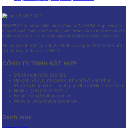
BIOGENCY là thương hiệu thuộc Công ty TNHH Đất Hợp, chuyên
cung cấp giải pháp sinh học xử lý môi trường và ao nuôi tôm và sản
phẩm sinh học (vi sinh) chính hãng nhập khẩu nguyên kiện từ Mỹ.
Mã số doanh nghiệp 0302919086 cấp ngày 29/04/2003 bởi
Sở kế hoạch đầu tư TPHCM
CÔNG TY TNHH ĐẤT HỢP
Mã số thuế: 0302 919 086
Địa chỉ: Số 2, Đường số 4, Khu nhà ở Vạn Phúc 1,
Phường Hiệp Bình, Thành phố Hồ Chí Minh, Việt Nam
Hotline: (+84) 909 538 514
Email: cskh@dathop.com.vn
Website: www.biogency.com.vn
Danh mục