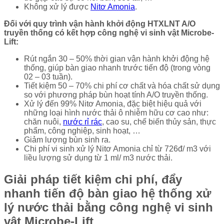
Không xử lý được
Nitơ Amonia
.
Đối với quy trình vận hành khởi động HTXLNT A/O
truyền thống có kết hợp công nghệ vi sinh vật Microbe-
Lift:
Rút ngắn 30 – 50% thời gian vận hành khởi động hệ
thống, giúp bàn giao nhanh trước tiến độ (trong vòng
02 – 03 tuần).
Tiết kiệm 50 – 70% chi phí cơ chất và hóa chất sử dụng
so với phương pháp bùn hoạt tính A/O truyền thống.
Xử lý đến 99% Nitơ Amonia, đặc biệt hiệu quả với
những loại hình nước thải ô nhiễm hữu cơ cao như:
chăn nuôi,
nước rỉ rác
, cao su, chế biến thủy sản, thực
phẩm, công nghiệp, sinh hoạt, …
Giảm lượng bùn sinh ra.
Chi phí vi sinh xử lý Nitơ Amonia chỉ từ 726đ/ m3 với
liều lượng sử dụng từ 1 ml/ m3 nước thải.
Giải pháp tiết kiệm chi phí, đẩy
nhanh tiến độ bàn giao hệ thống xử
lý nước thải bằng công nghệ vi sinh
vật Microbe-Lift